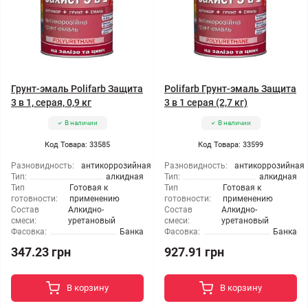
Грунт-эмаль Polifarb Защита
Polifarb Грунт-эмаль Защита
3 в 1, серая, 0,9 кг
3 в 1 серая (2,7 кг)
В наличии
В наличии
Код Товара: 33585
Код Товара: 33599
Разновидность:
антикоррозийная
Разновидность:
антикоррозийная
Тип:
алкидная
Тип:
алкидная
Тип
Готовая к
Тип
Готовая к
готовности:
применению
готовности:
применению
Состав
Алкидно-
Состав
Алкидно-
смеси:
уретановый
смеси:
уретановый
Фасовка:
Банка
Фасовка:
Банка
347.23 грн
927.91 грн
В корзину
В корзину