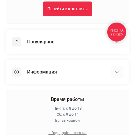
Перейти в контакты
КНОПКА
ЗВ'ЯЗКУ
Популярное
Гипсокартон
OSB
Информация
Пенопласт
Пенополистирол
Доставка
Минеральная вата
Оплата
Время работы
Клей для плитки
Контакты
Пн-Пт: с 8 до 18
Гарантия и возврат
Сб: с 9 до 14
Вс: выходной
Про магазин
Политика конфиденциальности
info@gigabud.com.ua