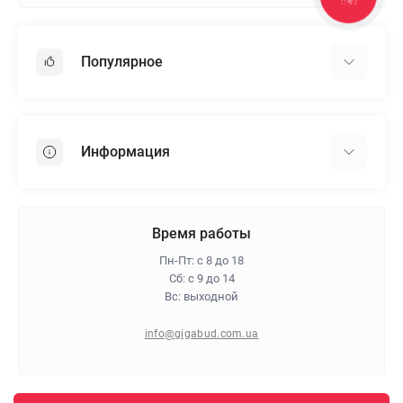
Популярное
Гипсокартон
OSB
Информация
Пенопласт
Пенополистирол
Доставка
Минеральная вата
Оплата
Время работы
Клей для плитки
Контакты
Пн-Пт: с 8 до 18
Гарантия и возврат
Сб: с 9 до 14
Вс: выходной
Про магазин
Политика конфиденциальности
info@gigabud.com.ua
Отзывы
Блог
Карта сайта