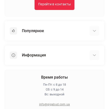
Перейти в контакты
Популярное
Гипсокартон
OSB
Информация
Пенопласт
Пенополистирол
Доставка
Минеральная вата
Оплата
Время работы
Клей для плитки
Контакты
Пн-Пт: с 8 до 18
Гарантия и возврат
Сб: с 9 до 14
Вс: выходной
Про магазин
Политика конфиденциальности
info@gigabud.com.ua