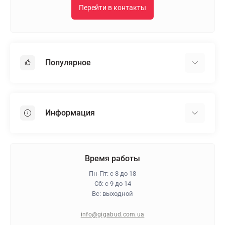
Перейти в контакты
Популярное
Гипсокартон
OSB
Информация
Пенопласт
Пенополистирол
Доставка
Минеральная вата
Оплата
Время работы
Клей для плитки
Контакты
Пн-Пт: с 8 до 18
Гарантия и возврат
Сб: с 9 до 14
Вс: выходной
Про магазин
Политика конфиденциальности
info@gigabud.com.ua
Отзывы