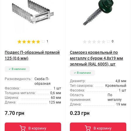
1
0
Подвес П-образный прямой
Саморез кровельный по
125 (0,6 мм)
металлу с буром 4,8x19 мм
зеленый (RAL 6005), шт
В наличии
В наличии
Разновидность:
Скоба П-
Диаметр:
4,8 мм
образная
Тип самореза:
Кровельный
Фасовка:
1 шт
Фасовка:
1 шт
Толщина металла:
0,6 мм
Область
По
Ширина:
60 мм
применения:
металлу
Длина:
125 мм
Длина:
19 мм
7.70 грн
0.23 грн
В корзину
В корзину