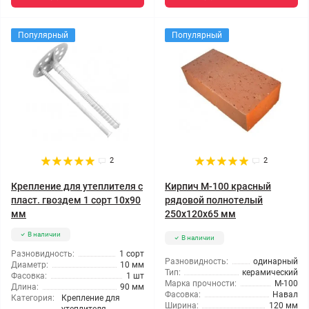
Популярный
Популярный
2
2
Крепление для утеплителя с
Кирпич М-100 красный
пласт. гвоздем 1 сорт 10x90
рядовой полнотелый
мм
250х120х65 мм
В наличии
В наличии
Разновидность:
1 сорт
Разновидность:
одинарный
Диаметр:
10 мм
Тип:
керамический
Фасовка:
1 шт
Марка прочности:
М-100
Длина:
90 мм
Фасовка:
Навал
Категория:
Крепление для
Ширина:
120 мм