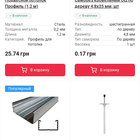
Подвесной потолок
Саморез кровельный ОЦ по
Профиль (1,2 м)
дереву 4,8x35 мм, шт
В наличии
В наличии
Материал:
Сталь
Разновидность:
шестигранная
Толщина металла:
0,2 мм
Тип:
по дереву
Длина:
1,2 м
Диаметр:
4,8 мм
Категория:
Профиль для
Тип самореза:
По дереву
потолка
Фасовка:
1 шт
25.74 грн
0.17 грн
В корзину
В корзину
Популярный