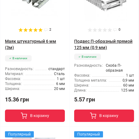
2
0
Маяк штукатурный 6 мм
Подвес П-образный прямой
(3м)
125 мм (0,9 мм)
В наличии
В наличии
Разновидность:
Скоба П-
Разновидность:
стандарт
образная
Материал:
Сталь
Фасовка:
1 шт
Фасовка:
1 шт
Толщина металла:
0,9 мм
Толщина:
6 мм
Ширина:
60 мм
Ширина:
20 мм
Длина:
125 мм
15.36 грн
5.57 грн
В корзину
В корзину
Популярный
Популярный