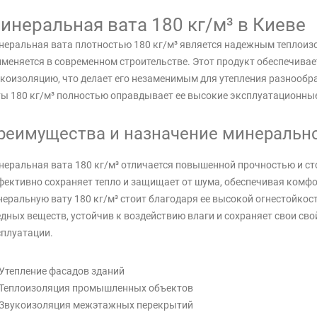
инеральная вата 180 кг/м³ в Киеве
неральная вата плотностью 180 кг/м³ является надежным теплои
меняется в современном строительстве. Этот продукт обеспечива
коизоляцию, что делает его незаменимым для утепления разнооб
ы 180 кг/м³ полностью оправдывает ее высокие эксплуатационные
реимущества и назначение минеральной
еральная вата 180 кг/м³ отличается повышенной прочностью и с
ективно сохраняет тепло и защищает от шума, обеспечивая комфо
еральную вату 180 кг/м³ стоит благодаря ее высокой огнестойкос
дных веществ, устойчив к воздействию влаги и сохраняет свои св
плуатации.
Утепление фасадов зданий
Теплоизоляция промышленных объектов
Звукоизоляция межэтажных перекрытий