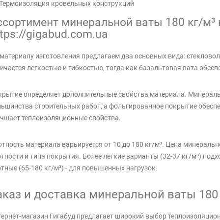
Термоизоляция кровельных конструкций
ссортимент минеральной ваты 180 кг/м³ 
tps://gigabud.com.ua
материалу изготовления предлагаем два основных вида: стекловол
ичается легкостью и гибкостью, тогда как базальтовая вата обес
рытие определяет дополнительные свойства материала. Минераль
ьшинства строительных работ, а фольгированное покрытие обеспе
чшает теплоизоляционные свойства.
тность материала варьируется от 10 до 180 кг/м³. Цена минеральн
тности и типа покрытия. Более легкие варианты (32-37 кг/м³) подх
тные (65-180 кг/м³) - для повышенных нагрузок.
аказ и доставка минеральной ваты 180 
ернет-магазин Гигабуд предлагает широкий выбор теплоизоляцио