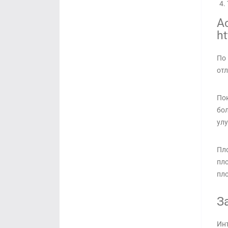
А
ht
По 
отл
Пок
бол
улу
Пло
пло
пло
З
Инт