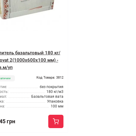
литель базальтовый 180 кг/
zovat 2(1000x600x100 мм) -
в.м/уп
Код Товара: 3812
наличии
тие:
без покрытия
ость:
180 кг/м3
иал:
Базальтовая вата
ка:
Упаковка
на:
100 мм
45 грн