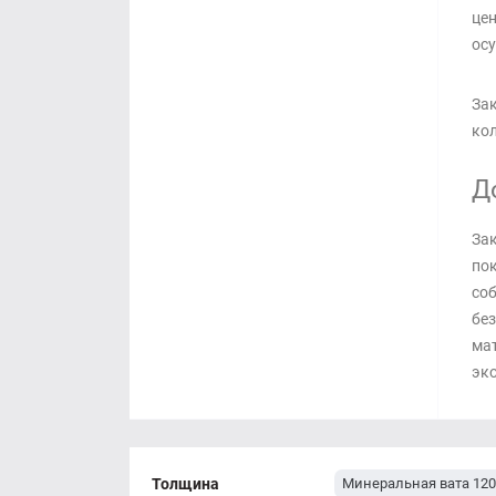
цен
осу
Зак
кол
Д
Зак
пок
соб
без
мат
эко
Толщина
Минеральная вата 12