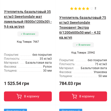
2
Утеплитель базальтовый 35
кг/м3 Sweetondale мат
Утеплитель базальтовый 75
ламельный (8000x1200x30) -
кг/м3 Sweetondale
9,6 кв.м/рул
Техновент Экстра
6(1200x600x50 мм) - 4,32
В наличии
кв.м/уп
Код Товара: 7667
В наличии
Код Товара: 25942
Покрытие:
без покрытия
Плотность:
35 кг/м3
Покрытие:
без покрытия
Материал:
Базальтовая вата
Плотность:
75 кг/м3
Фасовка:
Рулон
Материал:
Базальтовая вата
Толщина:
30 мм
Фасовка:
Упаковка
Толщина:
50 мм
1 525.54 грн
784.03 грн
В корзину
В корзину