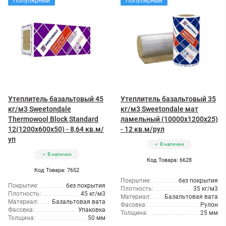
Популярный
Популярный
Утеплитель базальтовый 45
Утеплитель базальтовый 35
кг/м3 Sweetondale
кг/м3 Sweetondale мат
Thermowool Block Standard
ламельный (10000x1200x25)
12(1200x600x50) - 8,64 кв.м/
- 12 кв.м/рул
уп
В наличии
В наличии
Код Товара: 6628
Код Товара: 7652
Покрытие:
без покрытия
Покрытие:
без покрытия
Плотность:
35 кг/м3
Плотность:
45 кг/м3
Материал:
Базальтовая вата
Материал:
Базальтовая вата
Фасовка:
Рулон
Фасовка:
Упаковка
Толщина:
25 мм
Толщина:
50 мм