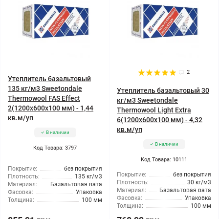
2
Утеплитель базальтовый
135 кг/м3 Sweetondale
Утеплитель базальтовый 30
Thermowool FAS Effect
кг/м3 Sweetondale
2(1200x600x100 мм) - 1,44
Thermowool Light Extra
кв.м/уп
6(1200x600x100 мм) - 4,32
кв.м/уп
В наличии
В наличии
Код Товара: 3797
Код Товара: 10111
Покрытие:
без покрытия
Покрытие:
без покрытия
Плотность:
135 кг/м3
Плотность:
30 кг/м3
Материал:
Базальтовая вата
Материал:
Базальтовая вата
Фасовка:
Упаковка
Фасовка:
Упаковка
Толщина:
100 мм
Толщина:
100 мм