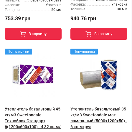
Материал:
Базальтовая вата
Фасовка:
Упаковка
Фасовка:
Упаковка
Толщина:
30 мм
Толщина:
50 мм
753.39 грн
940.76 грн
В корзину
В корзину
Популярный
Популярный
Утеплитель базальтовый 45
Утеплитель базальтовый 35
кг/м3 Sweetondale
кг/м3 Sweetondale мат
Техноблок Стандарт
ламельный (5000x1200x50) -
6(1200x600x100) - 4,32 кв.м/
6 кв.м/рул