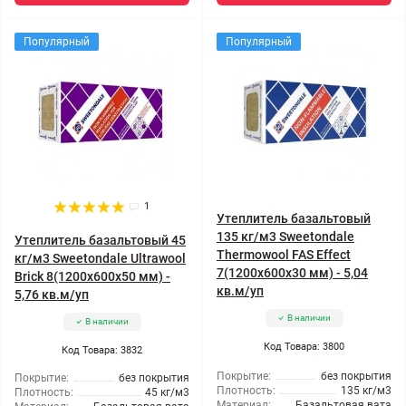
Популярный
Популярный
1
Утеплитель базальтовый
135 кг/м3 Sweetondale
Утеплитель базальтовый 45
Thermowool FAS Effect
кг/м3 Sweetondale Ultrawool
7(1200x600x30 мм) - 5,04
Brick 8(1200x600x50 мм) -
кв.м/уп
5,76 кв.м/уп
В наличии
В наличии
Код Товара: 3800
Код Товара: 3832
Покрытие:
без покрытия
Покрытие:
без покрытия
Плотность:
135 кг/м3
Плотность:
45 кг/м3
Материал:
Базальтовая вата