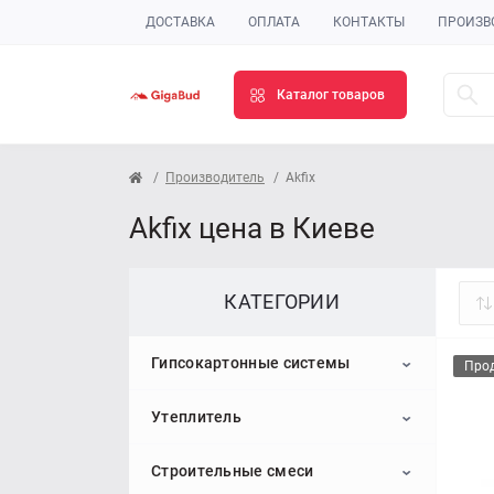
ДОСТАВКА
ОПЛАТА
КОНТАКТЫ
ПРОИЗВ
Каталог товаров
Производитель
Akfix
Akfix цена в Киеве
КАТЕГОРИИ
Гипсокартонные системы
Про
Утеплитель
Гипсокартон
Строительные смеси
Профиль для гипсокартона
Пенопласт
Потолочный гипсокартон