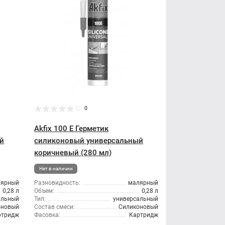
0
Akfix 100 E Герметик
й
силиконовый универсальный
коричневый (280 мл)
Нет в наличии
лярный
Разновидность:
малярный
0,28 л
Объем:
0,28 л
альный
Тип:
универсальный
оновый
Состав смеси:
Силиконовый
ртридж
Фасовка:
Картридж