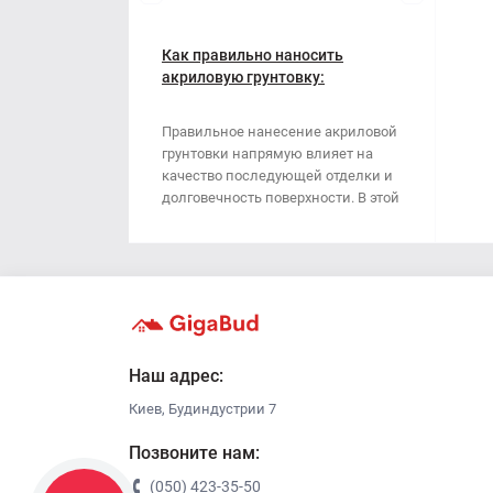
Наждачная бумага
Грабли
Полипропиленовый мешок
Как правильно наносить
Губки для шлифования
акриловую грунтовку:
пошаговая инструкция
Сварочные электроды
Зубило
Правильное нанесение акриловой
грунтовки напрямую влияет на
Сетка абразивная
Кельма
качество последующей отделки и
долговечность поверхности. В этой
Строительный скотч
Клещи
стать..
Ключи
Коронки
Лопата
Наш адрес:
Киев, Будиндустрии 7
Метла
Позвоните нам:
Молоток
(050) 423-35-50