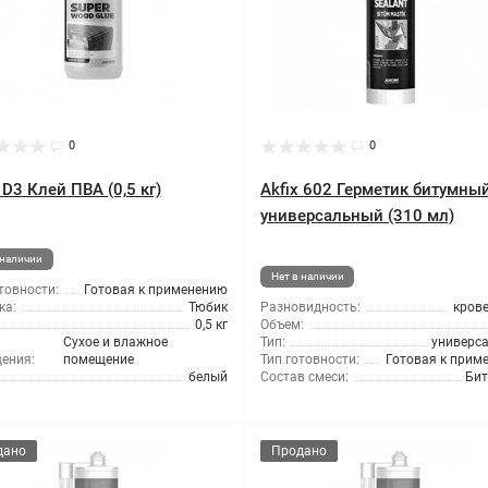
0
0
 D3 Клей ПВА (0,5 кг)
Akfix 602 Герметик битумны
универсальный (310 мл)
 наличии
Нет в наличии
товности:
Готовая к применению
ка:
Тюбик
Разновидность:
кров
0,5 кг
Объем:
Сухое и влажное
Тип:
универс
ения:
помещение
Тип готовности:
Готовая к прим
белый
Состав смеси:
Би
дано
Продано