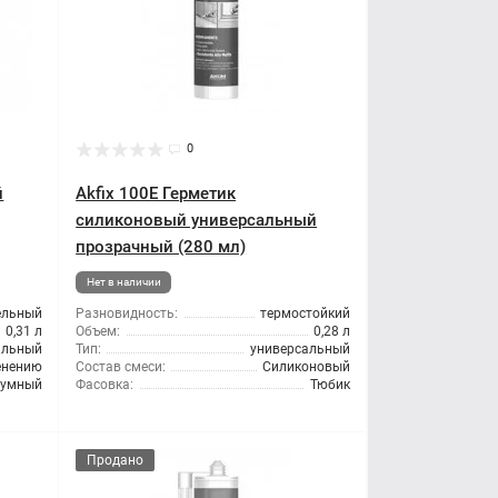
0
й
Akfix 100E Герметик
силиконовый универсальный
прозрачный (280 мл)
Нет в наличии
ельный
Разновидность:
термостойкий
0,31 л
Объем:
0,28 л
альный
Тип:
универсальный
енению
Состав смеси:
Силиконовый
тумный
Фасовка:
Тюбик
Продано