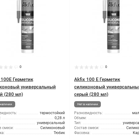
0
0
x 100E Герметик
Akfix 100 E Герметик
коновый универсальный
силиконовый универсальны
й (280 мл)
серый (280 мл)
 наличии
Нет в наличии
видность:
термостойкий
Разновидность:
ма
:
0,28 л
Объем:
универсальный
Тип:
универс
 смеси:
Силиконовый
Состав смеси:
Силик
ка:
Тюбик
Фасовка:
Ка