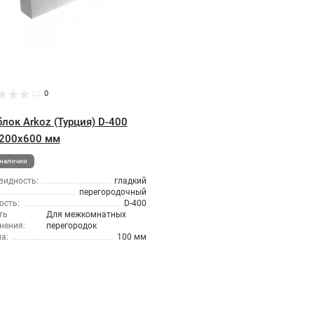
0
блок Arkoz (Турция) D-400
200x600 мм
 наличии
видность:
гладкий
перегородочный
ость:
D-400
ть
Для межкомнатных
нения:
перегородок
а:
100 мм