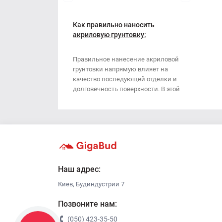
Наждачная бумага
Грабли
Полипропиленовый мешок
Как правильно наносить
Губки для шлифования
акриловую грунтовку:
пошаговая инструкция
Сварочные электроды
Зубило
Правильное нанесение акриловой
грунтовки напрямую влияет на
Сетка абразивная
Кельма
качество последующей отделки и
долговечность поверхности. В этой
Строительный скотч
Клещи
стать..
Ключи
Коронки
Лопата
Наш адрес:
Киев, Будиндустрии 7
Метла
Позвоните нам:
Молоток
(050) 423-35-50