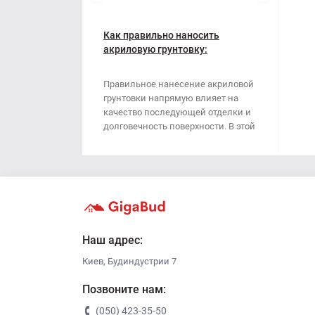
Наждачная бумага
Грабли
Полипропиленовый мешок
Как правильно наносить
Губки для шлифования
акриловую грунтовку:
пошаговая инструкция
Сварочные электроды
Зубило
Правильное нанесение акриловой
грунтовки напрямую влияет на
Сетка абразивная
Кельма
качество последующей отделки и
долговечность поверхности. В этой
Строительный скотч
Клещи
стать..
Ключи
Коронки
Лопата
Наш адрес:
Киев, Будиндустрии 7
Метла
Позвоните нам:
Молоток
(050) 423-35-50