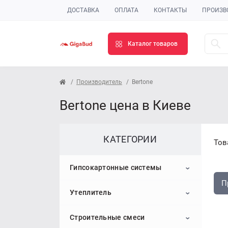
ДОСТАВКА
ОПЛАТА
КОНТАКТЫ
ПРОИЗВ
Каталог товаров
Производитель
Bertone
Bertone цена в Киеве
КАТЕГОРИИ
Тов
Гипсокартонные системы
П
Утеплитель
Гипсокартон
Строительные смеси
Профиль для гипсокартона
Пенопласт
Потолочный гипсокартон