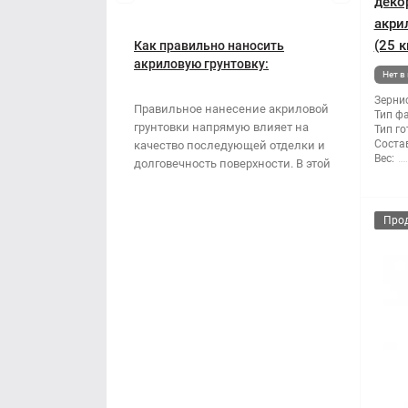
Наждачная бумага
деко
Грабли
акри
Полипропиленовый мешок
(25 к
Как правильно наносить
Губки для шлифования
акриловую грунтовку:
Нет в
пошаговая инструкция
Сварочные электроды
Зубило
Зернис
Правильное нанесение акриловой
Тип ф
грунтовки напрямую влияет на
Тип го
Сетка абразивная
Кельма
Состав
качество последующей отделки и
Вес:
долговечность поверхности. В этой
Строительный скотч
Клещи
стать..
Ключи
Про
Коронки
Лопата
Метла
Молоток