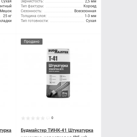
Сухая
Зернистость:
2,5 мм
ентный
Тип фактуры:
Короед
Мешок
Сезонность:
Всесезонная
25 кг
Толщина слоя:
1-3 мм
кладки
Тип готовности:
Сухая
Продано
0
турка
Будмайстер ТИНК-41 Штукатурка