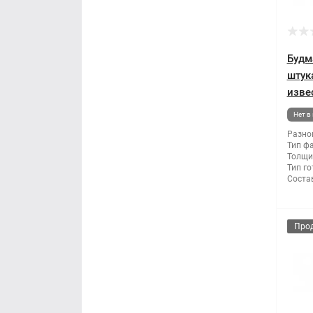
Монтажные пистолеты
Напильники
Будм
штук
Нож и лезвия
изве
Нет в
Ножницы по металлу
Разно
Тип ф
Толщи
Отвертка
Тип го
Состав
Пилы и ножовки
Плоскогубцы
Про
Рубанок
Секаторы