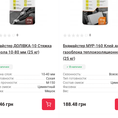
0
0
айстер ДОЛІВКА-10 Стяжка
Будмайстер МУР-160 Клей д
ола 10-80 мм (25 кг)
газоблока теплоизоляцион
(25 кг)
наличии
В наличии
на слоя:
10-40 мм
Сезонность:
Всесе
товности:
Сухая
Тип готовности:
 прочности:
М-150
Состав смеси:
Цем
 смеси:
Цементный
Фасовка:
ка:
Мешок
Вес:
46 грн
188.48 грн