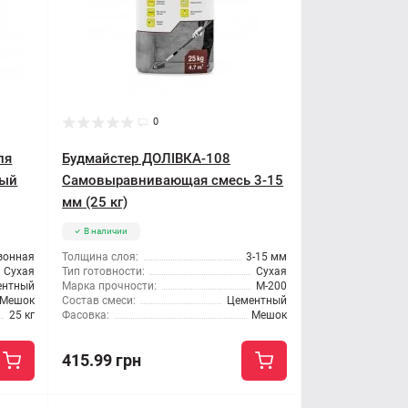
0
ля
Будмайстер ДОЛІВКА-108
ный
Самовыравнивающая смесь 3-15
мм (25 кг)
В наличии
зонная
Толщина слоя:
3-15 мм
Сухая
Тип готовности:
Сухая
ентный
Марка прочности:
М-200
Мешок
Состав смеси:
Цементный
25 кг
Фасовка:
Мешок
415.99 грн