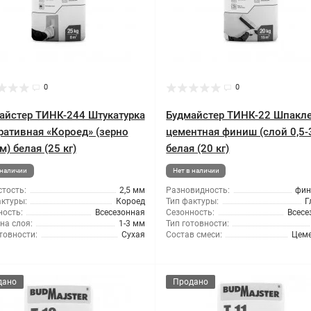
0
0
айстер ТИНК-244 Штукатурка
Будмайстер ТИНК-22 Шпакл
ративная «Короед» (зерно
цементная финиш (слой 0,5-
м) белая (25 кг)
белая (20 кг)
 наличии
Нет в наличии
тость:
2,5 мм
Разновидность:
фи
актуры:
Короед
Тип фактуры:
Г
ность:
Всесезонная
Сезонность:
Всесе
на слоя:
1-3 мм
Тип готовности:
товности:
Сухая
Состав смеси:
Цем
дано
Продано