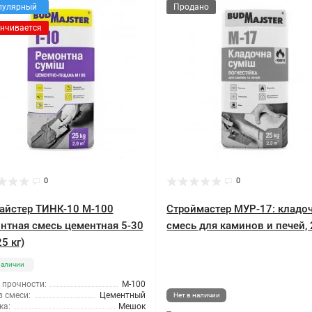
пулярный
Продано
нчивается
0
0
айстер ТИНК-10 М-100
Строймастер МУР-17: кладо
нтная смесь цементная 5-30
смесь для каминов и печей, 
5 кг)
наличии
 прочности:
М-100
 смеси:
Цементный
Нет в наличии
ка:
Мешок