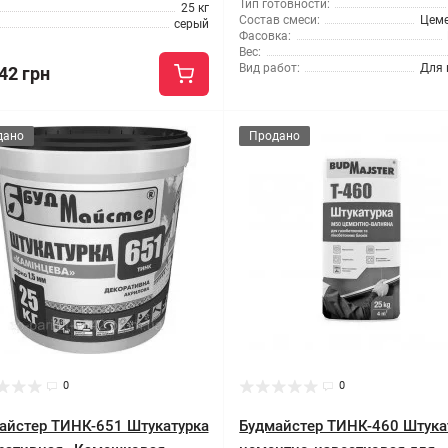
Тип готовности:
25 кг
Состав смеси:
Цем
серый
Фасовка:
Вес:
Вид работ:
Для 
42 грн
дано
Продано
0
0
айстер ТИНК-651 Штукатурка
Будмайстер ТИНК-460 Штука