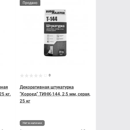
Продано
0
чная
Декоративная штукатурка
25 кг.
"Короед" ТИНК-144, 2,5 мм, серая,
25 кг
Нет в наличии