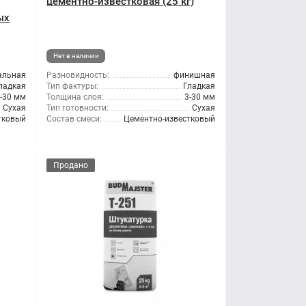
цементно-известковая (25 кг)
ых
Нет в наличии
альная
Разновидность:
финишная
ладкая
Тип фактуры:
Гладкая
-30 мм
Толщина слоя:
3-30 мм
Сухая
Тип готовности:
Сухая
тковый
Состав смеси:
Цементно-известковый
Продано