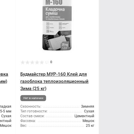
0
евка
Будмайстер МУР-160 Клей для
 мм)
газоблока теплоизоляционный
Зима (25 кг)
Нет в наличии
ладкая
Сезонность:
Зимняя
,5-5 мм
Тип готовности:
Сухая
Сухая
Состав смеси:
Цементный
ентный
Фасовка:
Мешок
Мешок
Вес:
25 кг