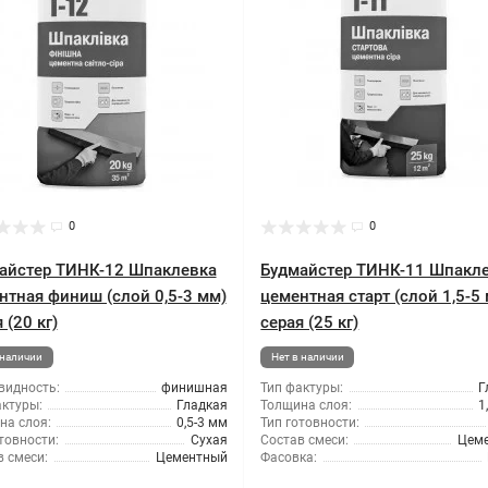
0
0
айстер ТИНК-12 Шпаклевка
Будмайстер ТИНК-11 Шпакл
нтная финиш (слой 0,5-3 мм)
цементная старт (слой 1,5-5
 (20 кг)
серая (25 кг)
 наличии
Нет в наличии
видность:
финишная
Тип фактуры:
Г
актуры:
Гладкая
Толщина слоя:
1
на слоя:
0,5-3 мм
Тип готовности:
товности:
Сухая
Состав смеси:
Цем
 смеси:
Цементный
Фасовка: