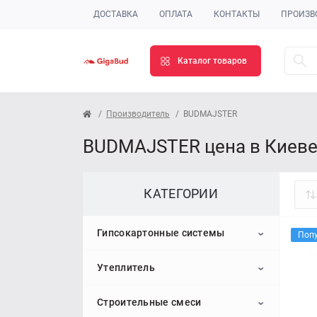
ДОСТАВКА
ОПЛАТА
КОНТАКТЫ
ПРОИЗВ
Каталог товаров
Производитель
BUDMAJSTER
BUDMAJSTER цена в Киев
КАТЕГОРИИ
Гипсокартонные системы
Поп
Утеплитель
Гипсокартон
Строительные смеси
Профиль для гипсокартона
Пенопласт
Потолочный гипсокартон