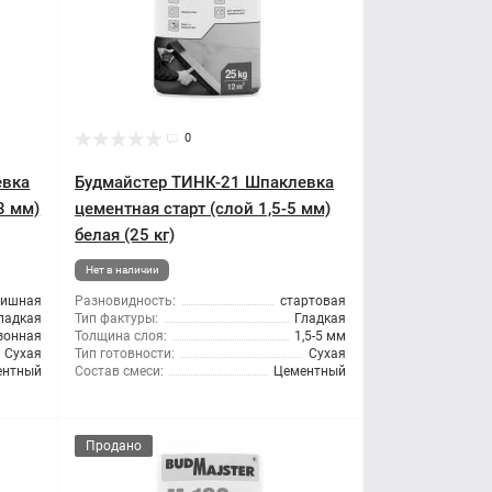
0
евка
Будмайстер ТИНК-21 Шпаклевка
3 мм)
цементная старт (слой 1,5-5 мм)
белая (25 кг)
Нет в наличии
нишная
Разновидность:
стартовая
ладкая
Тип фактуры:
Гладкая
зонная
Толщина слоя:
1,5-5 мм
Сухая
Тип готовности:
Сухая
ентный
Состав смеси:
Цементный
Продано