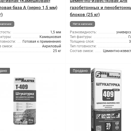
ративная «Камешковая»
цементно-известковая для
ловая база A (зерно 1,5 мм)
газобетонных и пенобетонн
г)
блоков (25 кг)
 наличии
Нет в наличии
тость:
1,5 мм
Разновидность:
универс
актуры:
Камешковая
Тип фактуры:
Г
товности:
Готовая к применению
Толщина слоя:
3
 смеси:
Акриловый
Тип готовности:
25 кг
Состав смеси:
Цементно-извес
дано
Продано