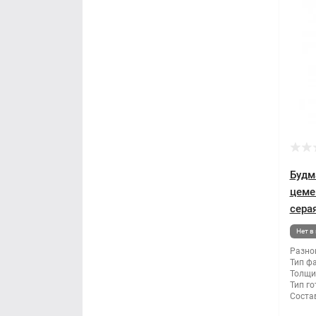
Будм
цеме
серая
Нет в
Разно
Тип ф
Толщи
Тип го
Состав