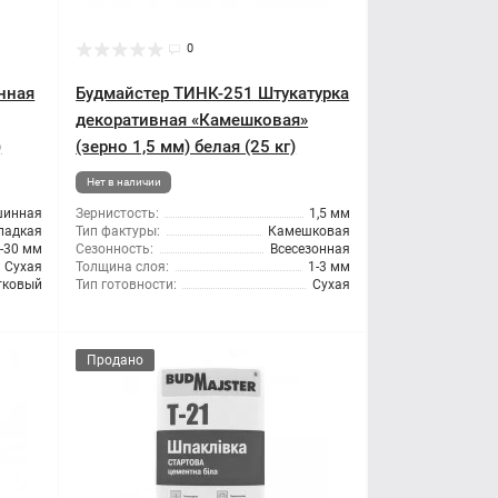
0
нная
Будмайстер ТИНК-251 Штукатурка
декоративная «Камешковая»
)
(зерно 1,5 мм) белая (25 кг)
Нет в наличии
шинная
Зернистость:
1,5 мм
ладкая
Тип фактуры:
Камешковая
-30 мм
Сезонность:
Всесезонная
Сухая
Толщина слоя:
1-3 мм
тковый
Тип готовности:
Сухая
Продано