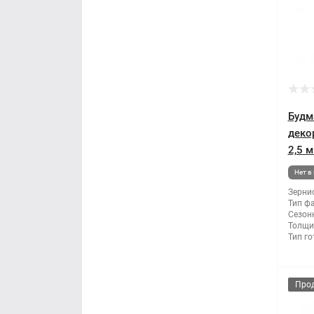
Стамеска
Строительная терка
Строительное правило
Строительный миксер
Будм
деко
Строительный степлер ручной
2,5 м
Нет в
Струбцина
Зернис
Тип ф
Топор
Сезон
Толщи
Тип го
Шпатель
Щетка по металлу
Про