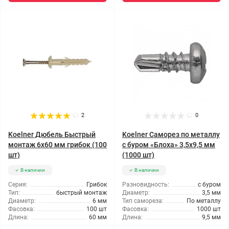
2
0
Koelner Дюбель Быстрый
Koelner Саморез по металлу
монтаж 6x60 мм грибок (100
с буром «Блоха» 3,5x9,5 мм
шт)
(1000 шт)
В наличии
В наличии
Серия:
Грибок
Разновидность:
с буром
Тип:
быстрый монтаж
Диаметр:
3,5 мм
Диаметр:
6 мм
Тип самореза:
По металлу
Фасовка:
100 шт
Фасовка:
1000 шт
Длина:
60 мм
Длина:
9,5 мм