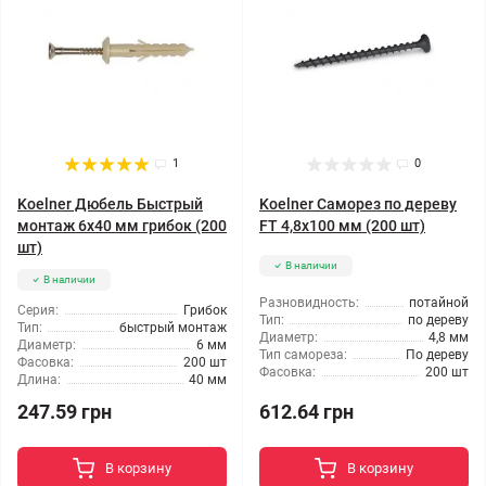
1
0
Koelner Дюбель Быстрый
Koelner Саморез по дереву
монтаж 6x40 мм грибок (200
FT 4,8x100 мм (200 шт)
шт)
В наличии
В наличии
Разновидность:
потайной
Серия:
Грибок
Тип:
по дереву
Тип:
быстрый монтаж
Диаметр:
4,8 мм
Диаметр:
6 мм
Тип самореза:
По дереву
Фасовка:
200 шт
Фасовка:
200 шт
Длина:
40 мм
612.64 грн
247.59 грн
В корзину
В корзину