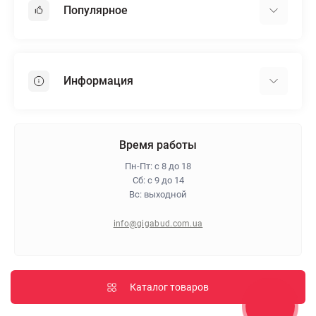
Популярное
Гипсокартон
OSB
Информация
Пенопласт
Пенополистирол
Доставка
Минеральная вата
Оплата
Время работы
Клей для плитки
Контакты
Пн-Пт: с 8 до 18
Гарантия и возврат
Сб: с 9 до 14
Вс: выходной
Про магазин
Политика конфиденциальности
info@gigabud.com.ua
Отзывы
Блог
Карта сайта
Каталог товаров
Производители