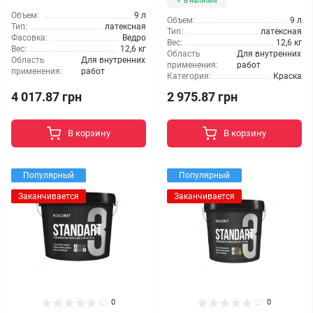
В наличии
Объем:
9 л
Объем:
9 л
Тип:
латексная
Тип:
латексная
Фасовка:
Ведро
Вес:
12,6 кг
Вес:
12,6 кг
Область
Для внутренних
Область
Для внутренних
применения:
работ
применения:
работ
Категория:
Краска
4 017.87 грн
2 975.87 грн
В корзину
В корзину
Популярный
Популярный
Заканчивается
Заканчивается
0
0