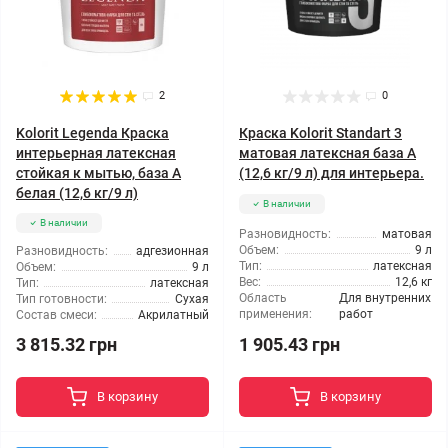
2
0
Kolorit Legenda Краска
Краска Kolorit Standart 3
интерьерная латексная
матовая латексная база А
стойкая к мытью, база А
(12,6 кг/9 л) для интерьера.
белая (12,6 кг/9 л)
В наличии
В наличии
Разновидность:
матовая
Объем:
9 л
Разновидность:
адгезионная
Тип:
латексная
Объем:
9 л
Вес:
12,6 кг
Тип:
латексная
Область
Для внутренних
Тип готовности:
Сухая
применения:
работ
Состав смеси:
Акрилатный
1 905.43 грн
3 815.32 грн
В корзину
В корзину