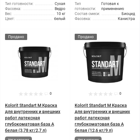
Тип готовности:
Сухая
Тип
Готовая к
Фасовка:
Ведро
готовности:
применению
Вес:
10 кг
Состав смеси:
Биоцид
Цвет:
белый
Фасовка:
Канистра
Продано
Продано
0
0
Kolorit Standart M Краска
Kolorit Standart M Краска
для внутренних и внешних
для внутренних и внешних
работ латексная
работ латексная
глубокоматовая база А
глубокоматовая база А
белая (3,78 кг/2,7 л)
белая (12,6 кг/9 л)
Нет в наличии
Нет в наличии