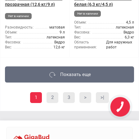
прозрачная (12,6 кг/9 л)
белая (6,3 кг/4,5 л)
Нет в наличии
Нет в наличии
Объем:
4,5 л
Разновидность:
матовая
Тип:
латексная
Объем:
9 л
Фасовка:
Ведро
Тип:
латексная
Вес:
6,3 кг
Фасовка:
Ведро
Область
Для наружных
Вес:
12,6 кг
применения:
работ
Показать еще
1
2
3
>
>|