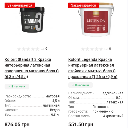
Заканчивается
Заканчивается
0
0
Kolorit Standart 3 Краска
Kolorit Legenda Краска
интерьерная латексная
интерьерная латексная
совершенно матовая база C
стойкая к мытью, база C
(6,3 кг/4,5 л)
прозрачная (1,26 кг/0,9 л)
В наличии
В наличии
Разновидность:
адгезионная
Разновидность:
матовая
Объем:
0,9 л
Объем:
4,5 л
Тип:
латексная
Тип:
латексная
Тип
Готовая к
Фасовка:
Ведро
готовности:
применению
Вес:
6,3 кг
Состав смеси:
Акрилатный
876.05 грн
551.50 грн