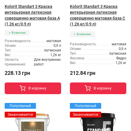
Kolorit Standart 3 Краска
Kolorit Standart 3 Краска
интерьерная латексная
интерьерная латексная
совершенно матовая база А
совершенно матовая база C
(1,26 кг/0,9 л)
(1,26 кг/0,9 л)
В наличии
В наличии
Разновидность:
матовая
Разновидность:
матовая
Объем:
0,9 л
Объем:
0,9 л
Тип:
латексная
Тип:
латексная
Вес:
1,26 кг
Фасовка:
Ведро
Область
Для внутренних
Вес:
1,26 кг
применения:
работ
212.84 грн
228.13 грн
В корзину
В корзину
Популярный
Популярный
Заканчивается
Заканчивается