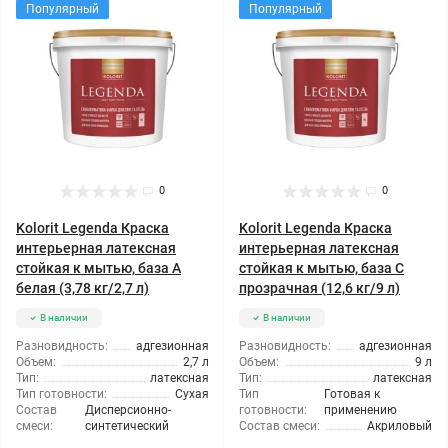
Популярный
Популярный
0
0
Kolorit Legenda Краска
Kolorit Legenda Краска
интерьерная латексная
интерьерная латексная
стойкая к мытью, база А
стойкая к мытью, база C
белая (3,78 кг/2,7 л)
прозрачная (12,6 кг/9 л)
В наличии
В наличии
Разновидность:
адгезионная
Разновидность:
адгезионная
Объем:
2,7 л
Объем:
9 л
Тип:
латексная
Тип:
латексная
Тип готовности:
Сухая
Тип
Готовая к
Состав
Дисперсионно-
готовности:
применению
смеси:
синтетический
Состав смеси:
Акриловый