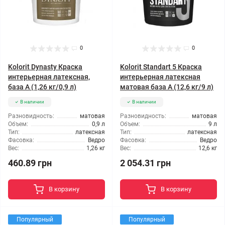
0
0
Kolorit Dynasty Краска
Kolorit Standart 5 Краска
интерьерная латексная,
интерьерная латексная
база А (1,26 кг/0,9 л)
матовая база А (12,6 кг/9 л)
В наличии
В наличии
Разновидность:
матовая
Разновидность:
матовая
Объем:
0,9 л
Объем:
9 л
Тип:
латексная
Тип:
латексная
Фасовка:
Ведро
Фасовка:
Ведро
Вес:
1,26 кг
Вес:
12,6 кг
460.89 грн
2 054.31 грн
В корзину
В корзину
Популярный
Популярный