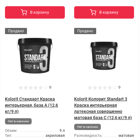
В корзину
В корзину
Продано
Продано
0
0
Kolorit Стандарт Краска
Kolorit Колорит Standart 3
интерьерная, база А (12,6
Краска интерьерная
кг/9 л)
латексная совершенно
матовая база C (12,6 кг/9 л)
Нет в наличии
Нет в наличии
Объем:
9 л
Тип:
акриловая
Разновидность:
матовая