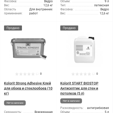
Фасовка:
Ведро
Объем:
9 л
Вес:
12,6 кг
Тип:
латексная
Область
Для внутренних
Фасовка:
Ведро
применения:
работ
Вес:
12,6 кг
Продано
Продано
0
0
Kolorit Strong Adhesive Клей
Kolorit START BIOSTOP
для обоев и стеклообоев (10
Антисептик для стен и
кг)
потолков (5 л)
Нет в наличии
Нет в наличии
Разновидность:
антигрибковая
Сезонность:
Всесезонная
Объем:
5 л