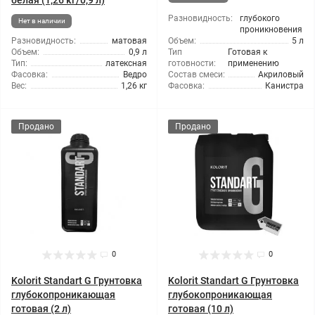
белая (1,26 кг/0,9 л)
Разновидность:
глубокого
Нет в наличии
проникновения
Разновидность:
матовая
Объем:
5 л
Объем:
0,9 л
Тип
Готовая к
Тип:
латексная
готовности:
применению
Фасовка:
Ведро
Состав смеси:
Акриловый
Вес:
1,26 кг
Фасовка:
Канистра
Продано
Продано
0
0
Kolorit Standart G Грунтовка
Kolorit Standart G Грунтовка
глубокопроникающая
глубокопроникающая
готовая (2 л)
готовая (10 л)