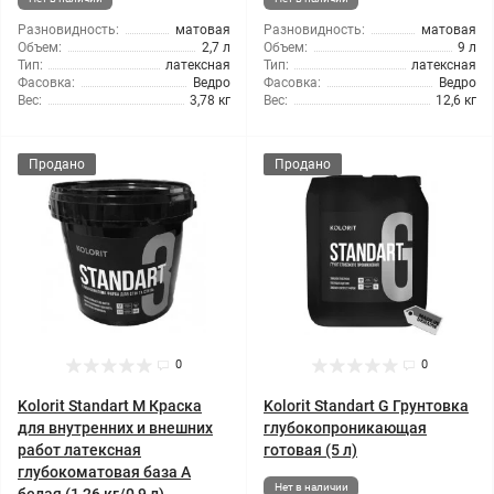
Разновидность:
матовая
Разновидность:
матовая
Объем:
2,7 л
Объем:
9 л
Тип:
латексная
Тип:
латексная
Фасовка:
Ведро
Фасовка:
Ведро
Вес:
3,78 кг
Вес:
12,6 кг
Продано
Продано
0
0
Kolorit Standart M Краска
Kolorit Standart G Грунтовка
для внутренних и внешних
глубокопроникающая
работ латексная
готовая (5 л)
глубокоматовая база А
Нет в наличии