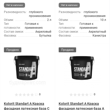
Нет в наличии
Нет в наличии
Разновидность:
глубокого
Разновидность:
глубокого
проникновения
проникновения
Объем:
2 л
Объем:
10 л
Тип
Готовая к
Тип
Готовая к
готовности:
применению
готовности:
применению
Состав смеси:
Акриловый
Состав смеси:
Акрилатный
Фасовка:
Бутылка
Фасовка:
Канистра
Продано
Продано
0
0
Kolorit Standart A Краска
Kolorit Standart A Краска
фасадная латексная база С
фасадная латексная база А