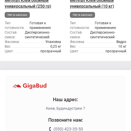
Metylan Клей обойный
Metylan Клей обойный
универсальный (250 гр)
универсальный (10 кг)
Нет в наличии
Нет в наличии
Тип
Готовая к
Тип
Готовая к
готовности:
применению
готовности:
применению
Состав
Дисперсионно-
Состав
Дисперсионно-
смеси:
синтетический
смеси:
синтетический
Фасовка:
Упаковка
Фасовка:
Ведро
Вес:
0,25 кг
Вес:
10 кг
Цвет:
прозрачный
Цвет:
прозрачный
Наш адрес:
Киев, Будиндустрии 7
Позвоните нам:
(050) 423-35-50