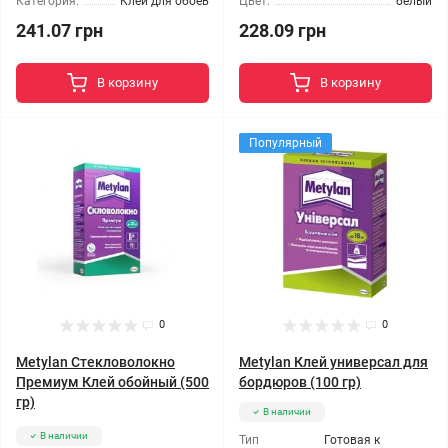
Категория:
Клей для обоев
Цвет:
белый
241.07 грн
228.09 грн
В корзину
В корзину
Популярный
0
0
Metylan Стекловолокно
Metylan Клей универсал для
Премиум Клей обойный (500
бордюров (100 гр)
гр)
В наличии
В наличии
Тип
Готовая к