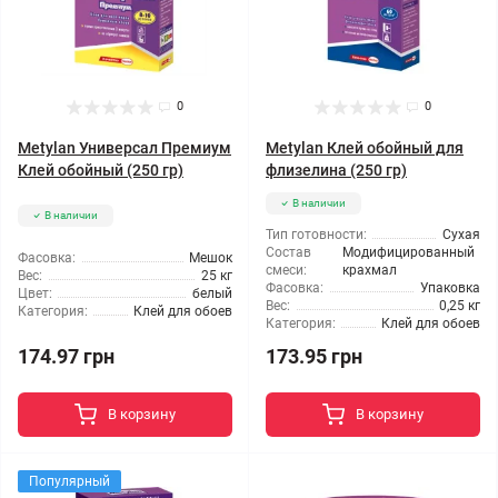
0
0
Metylan Универсал Премиум
Metylan Клей обойный для
Клей обойный (250 гр)
флизелина (250 гр)
В наличии
В наличии
Тип готовности:
Сухая
Состав
Модифицированный
Фасовка:
Мешок
смеси:
крахмал
Вес:
25 кг
Фасовка:
Упаковка
Цвет:
белый
Вес:
0,25 кг
Категория:
Клей для обоев
Категория:
Клей для обоев
174.97 грн
173.95 грн
В корзину
В корзину
Популярный