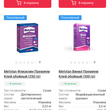
В корзину
В корзину
Популярный
Популярный
0
0
Metylan Флизелин Премиум
Metylan Винил Премиум
Клей обойный (250 гр)
Клей обойный (300 гр)
В наличии
В наличии
Тип готовности:
Сухая
Тип готовности:
Сухая
Состав
Дисперсионно-
Состав
Модифицированный
смеси:
синтетический
смеси:
крахмал
Фасовка:
Упаковка
Фасовка:
Упаковка
Вес:
0,25 кг
Вес:
0,3 кг