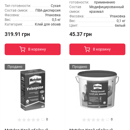
готовности:
применению
Тип готовности:
Сухая
Состав
Модифицированный
Состав смеси:
ПВА-дисперсия
смеси:
крахмал
Фасовка:
Упаковка
Фасовка:
Упаковка
Вес:
0,5 кг
Вес:
0,1 кг
Категория:
Клей для обоев
Цвет:
белый
319.91 грн
45.37 грн
В корзину
В корзину
Продано
Продано
0
0