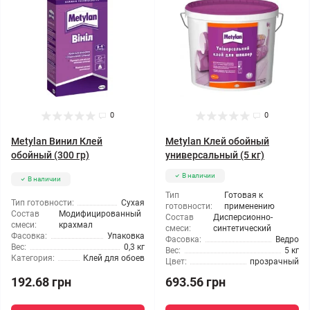
0
0
Metylan Винил Клей
Metylan Клей обойный
обойный (300 гр)
универсальный (5 кг)
В наличии
В наличии
Тип
Готовая к
Тип готовности:
Сухая
готовности:
применению
Состав
Модифицированный
Состав
Дисперсионно-
смеси:
крахмал
смеси:
синтетический
Фасовка:
Упаковка
Фасовка:
Ведро
Вес:
0,3 кг
Вес:
5 кг
Категория:
Клей для обоев
Цвет:
прозрачный
192.68 грн
693.56 грн