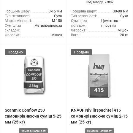
Код товару: 77882
Товщина шару:
3-15 мм
Товщина шару:
30-80 мм
Тип готовності:
Суха
Тип готовності:
Суха
Марка міцності:
М-150
Суміші за
Цементно-
Суміші за
Метилцелюлоза
складом:
гіпсовий
складом:
Фасовка:
Мішок
Фасовка:
Мішок
Вага:
20 кг
Продано
Продано
Scanmix Conflow 250
KNAUF Nivilirspachtel 415
самовирівнююча суміш 5-25
самовирівнююча суміш 2-15
мм (25 кг)
мм (25 кг)
Немає в наявності
Немає в наявності