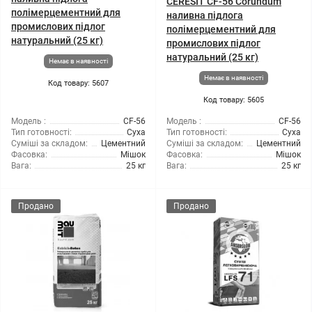
CERESIT CF-56 Corundum
полімерцементний для
наливна підлога
промислових підлог
полімерцементний для
натуральний (25 кг)
промислових підлог
натуральний (25 кг)
Немає в наявності
Немає в наявності
Код товару: 5607
Код товару: 5605
Модель :
CF-56
Модель :
CF-56
Тип готовності:
Суха
Тип готовності:
Суха
Суміші за складом:
Цементний
Суміші за складом:
Цементний
Фасовка:
Мішок
Фасовка:
Мішок
Вага:
25 кг
Вага:
25 кг
Продано
Продано