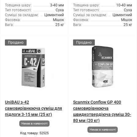
Товщина шару:
3-40 мм
Товщина шару:
10-40 мм
Тип готовності:
Суха
Тип готовності:
Суха
Суміші за складом:
Цементний
Суміші за складом:
Цементний
Фасовка:
Мішок
Фасовка:
Мішок
Вага:
25 кг
Вага:
25 кг
Продано
Продано
UniBAU з-42
Scanmix Conflow GP 400
самовирівнююча суміш для
самовирівнююча
підлоги 3-15 мм (25 кг)
швидкотвердіюча суміш 30-
80 мм (20 кг)
Немає в наявності
Немає в наявності
Код товару: 52525