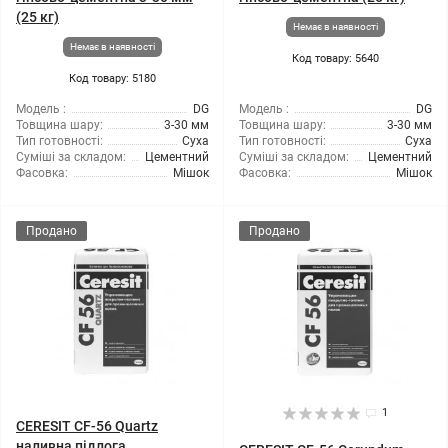
(25 кг)
Немає в наявності
Немає в наявності
Код товару: 5640
Код товару: 5180
Модель :
DG
Модель :
DG
Товщина шару:
3-30 мм
Товщина шару:
3-30 мм
Тип готовності:
Суха
Тип готовності:
Суха
Суміші за складом:
Цементний
Суміші за складом:
Цементний
Фасовка:
Мішок
Фасовка:
Мішок
Продано
Продано
1
CERESIT CF-56 Quartz
наливна підлога