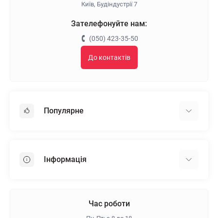
Київ, Будіндустрії 7
Зателефонуйте нам:
(050) 423-35-50
До контактів
Популярне
Гіпсокартон
OSB
Інформація
Пінопласт
Пінополістирол
Доставка
Мінеральна вата
Оплата
Час роботи
Клей для плитки
Контакти