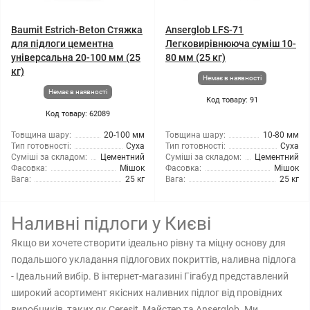
Baumit Estrich-Beton Стяжка
Anserglob LFS-71
для підлоги цементна
Легковирівнююча суміш 10-
універсальна 20-100 мм (25
80 мм (25 кг)
кг)
Немає в наявності
Немає в наявності
Код товару: 91
Код товару: 62089
Товщина шару:
20-100 мм
Товщина шару:
10-80 мм
Тип готовності:
Суха
Тип готовності:
Суха
Суміші за складом:
Цементний
Суміші за складом:
Цементний
Фасовка:
Мішок
Фасовка:
Мішок
Вага:
25 кг
Вага:
25 кг
Наливні підлоги у Києві
Якщо ви хочете створити ідеально рівну та міцну основу для
подальшого укладання підлогових покриттів, наливна підлога
- Ідеальний вибір. В інтернет-магазині Гігабуд представлений
широкий асортимент якісних наливних підлог від провідних
виробників, таких як Ceresit, Майстер та Anserglob. Ми