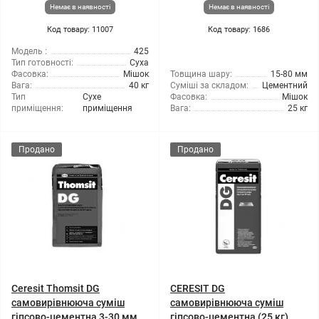
Немає в наявності
Немає в наявності
Код товару: 11007
Код товару: 1686
Модель :
425
Тип готовності:
Суха
Фасовка:
Мішок
Товщина шару:
15-80 мм
Вага:
40 кг
Суміші за складом:
Цементний
Тип
Сухе
Фасовка:
Мішок
приміщення:
приміщення
Вага:
25 кг
Продано
Продано
Ceresit Thomsit DG
CERESIT DG
самовирівнююча суміш
самовирівнююча суміш
гіпсово-цементна 3-30 мм
гіпсово-цементна (25 кг)