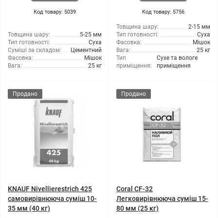
Код товару: 5039
Код товару: 5756
Товщина шару:
2-15 мм
Товщина шару:
5-25 мм
Тип готовності:
Суха
Тип готовності:
Суха
Фасовка:
Мішок
Суміші за складом:
Цементний
Вага:
25 кг
Фасовка:
Мішок
Тип
Сухе та вологе
Вага:
25 кг
приміщення:
приміщення
Продано
Продано
KNAUF Nivellierestrich 425
Coral СF-32
самовирівнююча суміш 10-
Легковирівнююча суміш 15-
35 мм (40 кг)
80 мм (25 кг)