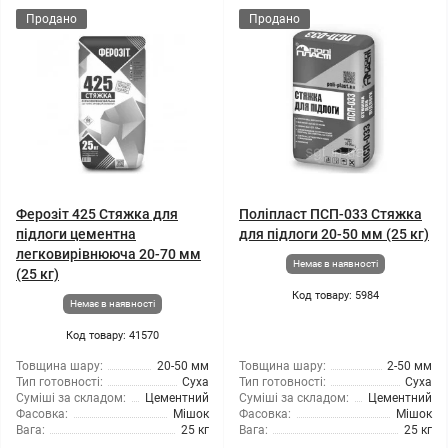
Продано
Продано
Ферозіт 425 Стяжка для
Поліпласт ПСП-033 Стяжка
підлоги цементна
для підлоги 20-50 мм (25 кг)
легковирівнююча 20-70 мм
Немає в наявності
(25 кг)
Код товару: 5984
Немає в наявності
Код товару: 41570
Товщина шару:
20-50 мм
Товщина шару:
2-50 мм
Тип готовності:
Суха
Тип готовності:
Суха
Суміші за складом:
Цементний
Суміші за складом:
Цементний
Фасовка:
Мішок
Фасовка:
Мішок
Вага:
25 кг
Вага:
25 кг