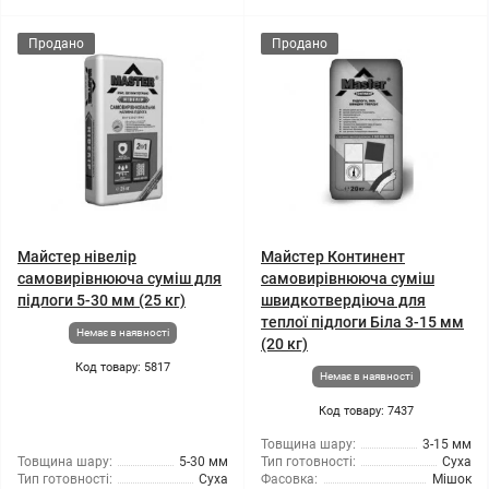
Продано
Продано
Майстер нівелір
Майстер Континент
самовирівнююча суміш для
самовирівнююча суміш
підлоги 5-30 мм (25 кг)
швидкотвердіюча для
теплої підлоги Біла 3-15 мм
Немає в наявності
(20 кг)
Код товару: 5817
Немає в наявності
Код товару: 7437
Товщина шару:
3-15 мм
Товщина шару:
5-30 мм
Тип готовності:
Суха
Тип готовності:
Суха
Фасовка:
Мішок