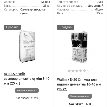
Фасовка:
Мішок
Тип готовності:
Суха
Вага:
25 кг
Суміші за складом:
Цементний
Категорія:
Самовирівнююча
Фасовка:
Мішок
суміш
Вага:
25 кг
Продано
Продано
1
АЛЬБА nivelir
самовирівнююча суміш 3-40
Wallmix D-20 Стяжка для
мм (25 кг)
підлоги цементна 10-40 мм
(25 кг)
Немає в наявності
Немає в наявності
Код товару: 41490
Код товару: 18753