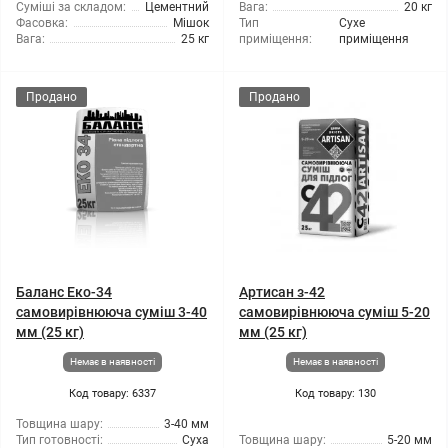
Суміші за складом:
Цементний
Вага:
20 кг
Фасовка:
Мішок
Тип
Сухе
Вага:
25 кг
приміщення:
приміщення
Продано
Продано
Баланс Еко-34
Артисан з-42
самовирівнююча суміш 3-40
самовирівнююча суміш 5-20
мм (25 кг)
мм (25 кг)
Немає в наявності
Немає в наявності
Код товару: 6337
Код товару: 130
Товщина шару:
3-40 мм
Тип готовності:
Суха
Товщина шару:
5-20 мм