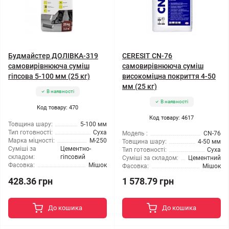
Будмайстер ДОЛІВКА-319
CERESIT CN-76
самовирівнююча суміш
самовирівнююча суміш
гіпсова 5-100 мм (25 кг)
високоміцна покриття 4-50
мм (25 кг)
В наявності
В наявності
Код товару: 470
Код товару: 4617
Товщина шару:
5-100 мм
Тип готовності:
Суха
Модель :
CN-76
Марка міцності:
М-250
Товщина шару:
4-50 мм
Суміші за
Цементно-
Тип готовності:
Суха
складом:
гіпсовий
Суміші за складом:
Цементний
Фасовка:
Мішок
Фасовка:
Мішок
428.36 грн
1 578.79 грн
До кошика
До кошика