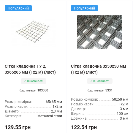
Популярний
Популярний
Сітка кладочна ТУ 2,
Сітка кладочна 3x50x50 мм
3x65x65 мм (1x2 м) (лист)
(1x2 м) (лист)
В наявності
В наявності
Код товару: 103050
Код товару: 3331
Розмір комірки:
50x50 мм
Розмір комірки:
65x65 мм
Розмір карти:
1x2 м
Розмір карти:
1x2 м
Діаметр:
3 мм
Діаметр:
2,3 мм
Ширина:
100 см
Категорія:
Металеві сітки
Довжина:
3 мм
129.55 грн
122.54 грн