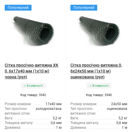
Популярний
Популярний
Сітка просічно-витяжна ХК
Сітка просічно-витяжна 0,
0, 6x17x40 мм (1x10 м)
6x24x50 мм (1x10 м)
чорна (рул)
оцинкована (рул)
В наявності
В наявності
Код товару: 3342
Код товару: 3340
Розмір комірки:
17x40 мм
Розмір комірки:
24x50 мм
Тип просічно-
холоднокатана
Тип просічно-
оцинкована
витяжної сітки:
витяжної сітки:
Вага:
5,2 кг
Вага:
5,2 кг
Товщина металу:
0,6 мм
Товщина металу:
0,6 мм
Довжина:
1 м
Довжина:
1 м