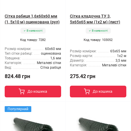
Сітка рабиця 1,6x60x60 мм
Сітка кладочна ТУ 3,
(1, 5x10 м) оцинкована (рул)
5x65x65 мм (1x2 м) (лист)
В наявності
В наявності
Код товару: 7282
Код товару: 103052
Розмір комірки:
60x60 мм
Розмір комірки:
65x65 мм
Тип сітки рабиці:
оцинкована
Розмір карти:
1x2 м
Товщина:
1,6 мм
Діаметр:
3,5 мм
Категорія:
Металеві сітки
Категорія:
Металеві сітки
Вид:
Сітка рабіця
824.48 грн
275.42 грн
До кошика
До кошика
Популярний