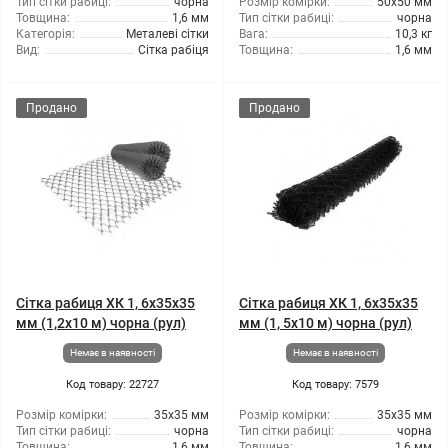
Тип сітки рабиці:
чорна
Розмір комірки:
50x50 мм
Товщина:
1,6 мм
Тип сітки рабиці:
чорна
Категорія:
Металеві сітки
Вага:
10,3 кг
Вид:
Сітка рабіця
Товщина:
1,6 мм
Продано
Продано
Сітка рабиця ХК 1, 6x35x35
Сітка рабиця ХК 1, 6x35x35
мм (1,2x10 м) чорна (рул)
мм (1, 5x10 м) чорна (рул)
Немає в наявності
Немає в наявності
Код товару: 22727
Код товару: 7579
Розмір комірки:
35х35 мм
Розмір комірки:
35х35 мм
Тип сітки рабиці:
чорна
Тип сітки рабиці:
чорна
Товщина:
1,6 мм
Товщина:
1,6 мм