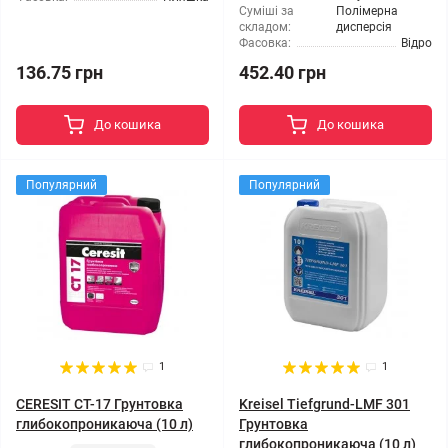
Суміші за
Полімерна
складом:
дисперсія
Фасовка:
Відро
136.75 грн
452.40 грн
До кошика
До кошика
Популярний
Популярний
1
1
CERESIT CT-17 Грунтовка
Kreisel Tiefgrund-LMF 301
глибокопроникаюча (10 л)
Грунтовка
глибокопроникаюча (10 л)