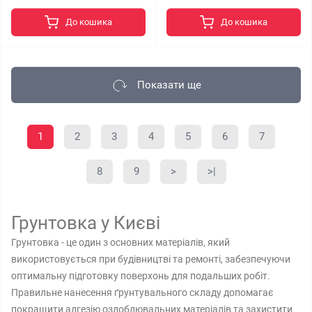
До кошика
До кошика
Показати ще
1
2
3
4
5
6
7
8
9
>
>|
Грунтовка у Києві
Грунтовка - це один з основних матеріалів, який
використовується при будівництві та ремонті, забезпечуючи
оптимальну підготовку поверхонь для подальших робіт.
Правильне нанесення ґрунтувального складу допомагає
покращити адгезію оздоблювальних матеріалів та захистити