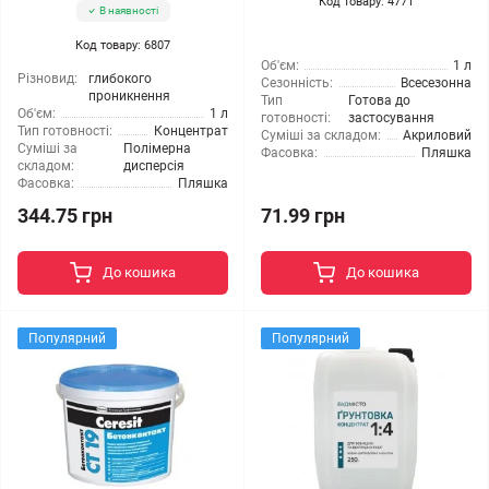
Код товару: 4771
В наявності
Код товару: 6807
Об'єм:
1 л
Різновид:
глибокого
Сезонність:
Всесезонна
проникнення
Тип
Готова до
Об'єм:
1 л
готовності:
застосування
Тип готовності:
Концентрат
Суміші за складом:
Акриловий
Суміші за
Полімерна
Фасовка:
Пляшка
складом:
дисперсія
Фасовка:
Пляшка
344.75 грн
71.99 грн
До кошика
До кошика
Популярний
Популярний