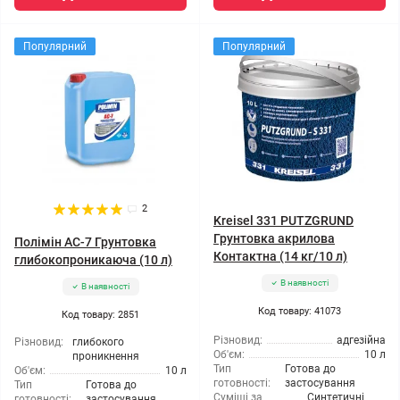
Популярний
Популярний
2
Kreisel 331 PUTZGRUND
Грунтовка акрилова
Полімін АС-7 Грунтовка
Контактна (14 кг/10 л)
глибокопроникаюча (10 л)
В наявності
В наявності
Код товару: 41073
Код товару: 2851
Різновид:
адгезійна
Різновид:
глибокого
Об'єм:
10 л
проникнення
Тип
Готова до
Об'єм:
10 л
готовності:
застосування
Тип
Готова до
Суміші за
Синтетичні
готовності:
застосування