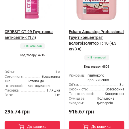
CERESIT CT-99 Грунтовка
Eskaro Aquastop Professional
антисептик (1 л)
Грунт концентрат
вологоізолятор 1: 10 (4,5
В наявності
кг/3 л)
Код товару: 4715
В наявності
Код товару: 6808
Об'єм:
1 л
Різновид:
глибокого
Сезонність:
Всесезонна
проникнення
Тип
Готова до
Об'єм:
3 л
готовності:
застосування
Сезонність:
Всесезонна
Фасовка:
Пляшка
Тип готовності:
Концентрат
Вага:
1 кг
Суміші за
Полімерна
складом:
дисперсія
295.74 грн
916.67 грн
До кошика
До кошика