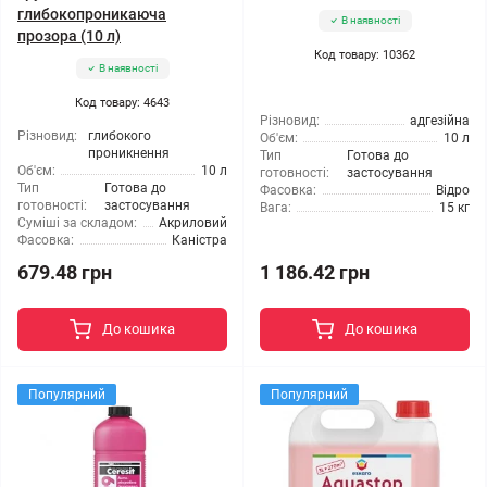
глибокопроникаюча
В наявності
прозора (10 л)
Код товару: 10362
В наявності
Код товару: 4643
Різновид:
адгезійна
Різновид:
глибокого
Об'єм:
10 л
проникнення
Тип
Готова до
Об'єм:
10 л
готовності:
застосування
Тип
Готова до
Фасовка:
Відро
готовності:
застосування
Вага:
15 кг
Суміші за складом:
Акриловий
Фасовка:
Каністра
679.48 грн
1 186.42 грн
До кошика
До кошика
Популярний
Популярний