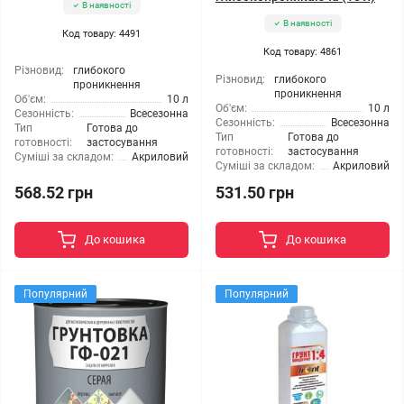
В наявності
В наявності
Код товару: 4491
Код товару: 4861
Різновид:
глибокого
Різновид:
глибокого
проникнення
проникнення
Об'єм:
10 л
Об'єм:
10 л
Сезонність:
Всесезонна
Сезонність:
Всесезонна
Тип
Готова до
Тип
Готова до
готовності:
застосування
готовності:
застосування
Суміші за складом:
Акриловий
Суміші за складом:
Акриловий
568.52 грн
531.50 грн
До кошика
До кошика
Популярний
Популярний