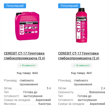
Популярний
Популярний
CERESIT CT-17 Грунтовка
CERESIT CT-17 Грунтовка
глибокопроникаюча (5 л)
глибокопроникаюча (2 л)
В наявності
В наявності
Код товару: 4642
Код товару: 4641
Різновид:
глибокого
Різновид:
глибокого
проникнення
проникнення
Об'єм:
5 л
Об'єм:
2 л
Тип
Готова до
Сезонність:
Всесезонна
готовності:
застосування
Тип
Готова до
Суміші за складом:
Акриловий
готовності:
застосування
Фасовка:
Каністра
Суміші за складом:
Акриловий