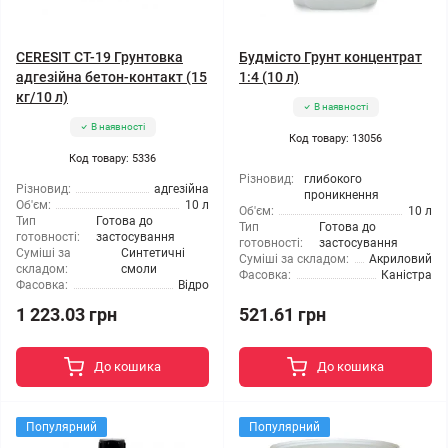
CERESIT CT-19 Грунтовка
Будмісто Грунт концентрат
адгезійна бетон-контакт (15
1:4 (10 л)
кг/10 л)
В наявності
В наявності
Код товару: 13056
Код товару: 5336
Різновид:
глибокого
Різновид:
адгезійна
проникнення
Об'єм:
10 л
Об'єм:
10 л
Тип
Готова до
Тип
Готова до
готовності:
застосування
готовності:
застосування
Суміші за
Синтетичні
Суміші за складом:
Акриловий
складом:
смоли
Фасовка:
Каністра
Фасовка:
Відро
1 223.03 грн
521.61 грн
До кошика
До кошика
Популярний
Популярний