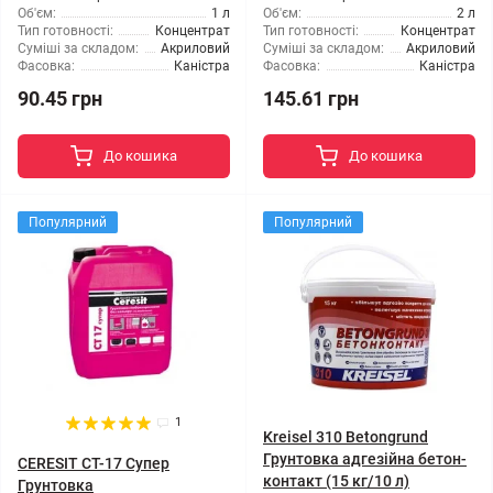
Об'єм:
1 л
Об'єм:
2 л
Тип готовності:
Концентрат
Тип готовності:
Концентрат
Суміші за складом:
Акриловий
Суміші за складом:
Акриловий
Фасовка:
Каністра
Фасовка:
Каністра
90.45 грн
145.61 грн
До кошика
До кошика
Популярний
Популярний
1
Kreisel 310 Betongrund
Грунтовка адгезійна бетон-
CERESIT CT-17 Супер
контакт (15 кг/10 л)
Грунтовка