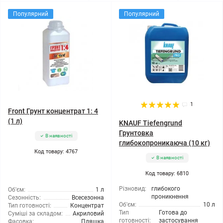
Популярний
Популярний
1
Front Грунт концентрат 1: 4
(1 л)
KNAUF Tiefengrund
Грунтовка
В наявності
глибокопроникаюча (10 кг)
Код товару: 4767
В наявності
Код товару: 6810
Різновид:
глибокого
Об'єм:
1 л
проникнення
Сезонність:
Всесезонна
Об'єм:
10 л
Тип готовності:
Концентрат
Тип
Готова до
Суміші за складом:
Акриловий
готовності:
застосування
Фасовка:
Пляшка