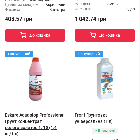
складом:
смоли
Суміші за складом:
Акриловий
Фасовка:
Відро
Фасовка:
Каністра
408.57 грн
1 042.74 грн
До кошика
До кошика
Популярний
Популярний
Eskaro Aquastop Professional
Front Грунтовка
Грунт концентрат
універсальна (1 л)
вологоізолятор 1: 10 (1,4
В наявності
кг/1 л)