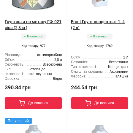
Грунтовка по металу ГФ-021
Front Грунт концентрат 1: 4
сіра (2,8 кг)
(2 л)
В наявності
В наявності
Код товару: 977
Код товару: 4769
Різновид:
антикорозійна
Об'єм:
2 л
Об'єм:
2,8 л
Сезонність:
Всесезонна
Сезонність:
Всесезонна
Тип готовності:
Концентрат
Тип
Готова до
Суміші за складом:
Акриловий
готовності:
застосування
Фасовка:
Пляшка
Фасовка:
Відро
390.84 грн
244.54 грн
До кошика
До кошика
Популярний