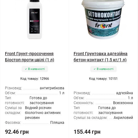
Front Грунт-просочення
Front Грунтовка адгезійна
Біостоп проти цвілі (1 л)
бетон-контакт (1,5 кг/1 л)
В наявності
В наявності
Код товару: 12966
Код товару: 10151
Різновид:
антигрибкова
Об'єм:
1 л
Різновид:
адгезійна
Тип
Готова до
Об'єм:
1 л
готовності:
застосування
Сезонність:
Всесезонна
Суміші за
Водний розчин
Тип
Готова до
складом:
біологічно активних
готовності:
застосування
речовин
Суміші за складом:
Акриловий
Фасовка:
Пляшка
92.46 грн
155.44 грн