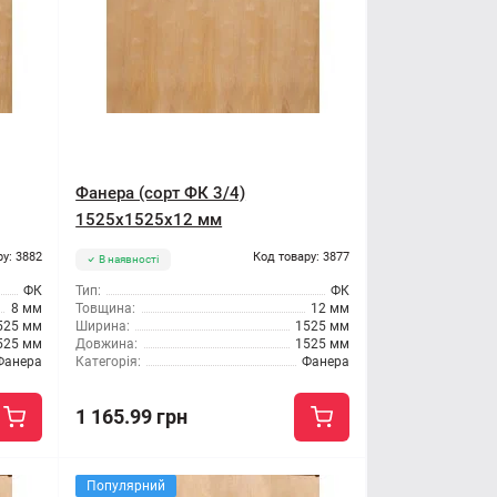
Фанера (сорт ФК 3/4)
1525x1525x12 мм
ру: 3882
Код товару: 3877
В наявності
ФК
Тип:
ФК
8 мм
Товщина:
12 мм
525 мм
Ширина:
1525 мм
525 мм
Довжина:
1525 мм
Фанера
Категорія:
Фанера
1 165.99 грн
Популярний