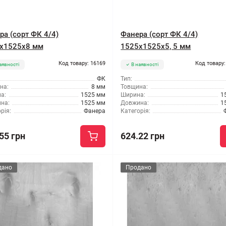
ра (сорт ФК 4/4)
Фанера (сорт ФК 4/4)
x1525x8 мм
1525x1525x5, 5 мм
Код товару: 16169
Код товару:
аявності
В наявності
ФК
Тип:
на:
8 мм
Товщина:
а:
1525 мм
Ширина:
1
на:
1525 мм
Довжина:
1
рія:
Фанера
Категорія:
55 грн
624.22 грн
дано
Продано