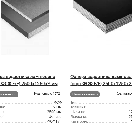
ра водостійка ламінована
Фанера водостійка ламінова
т ФСФ F/F) 2500x1250x9 мм
(сорт ФСФ F/F) 2500x1250x
Код товару: 15724
Код товару
в наявності
Немає в наявності
ФСФ
Тип:
на:
9 мм
Товщина:
на:
2500 мм
Ширина:
1
рія:
Фанера
Довжина:
2
ФСФ F/F
Категорія: