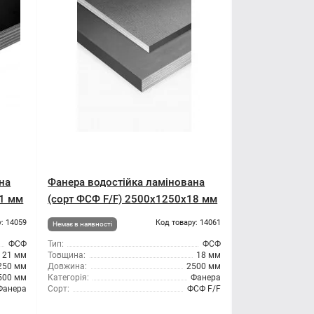
на
Фанера водостійка ламінована
21 мм
(сорт ФСФ F/F) 2500x1250x18 мм
: 14059
Код товару: 14061
Немає в наявності
ФСФ
Тип:
ФСФ
21 мм
Товщина:
18 мм
250 мм
Довжина:
2500 мм
500 мм
Категорія:
Фанера
Фанера
Сорт:
ФСФ F/F