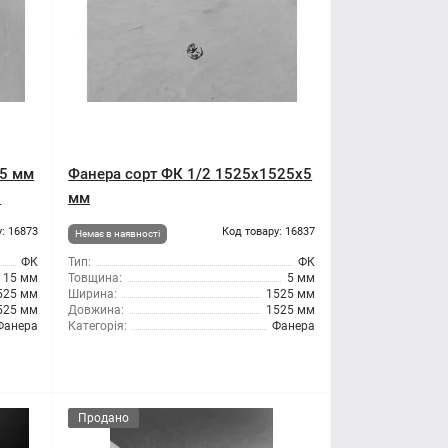
15 мм
Фанера сорт ФК 1/2 1525x1525x5
л
мм
: 16873
Код товару: 16837
Немає в наявності
ФК
Тип:
ФК
15 мм
Товщина:
5 мм
525 мм
Ширина:
1525 мм
525 мм
Довжина:
1525 мм
Фанера
Категорія:
Фанера
Продано