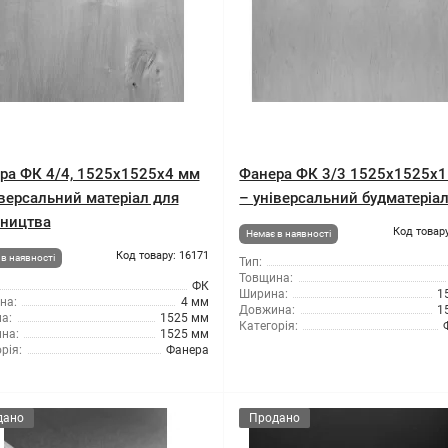
ра ФК 4/4, 1525x1525x4 мм
Фанера ФК 3/3 1525x1525x
іверсальний матеріал для
– універсальний будматеріа
вництва
Код товару
Немає в наявності
Код товару: 16171
в наявності
Тип:
Товщина:
ФК
Ширина:
1
на:
4 мм
Довжина:
1
а:
1525 мм
Категорія:
на:
1525 мм
рія:
Фанера
дано
Продано