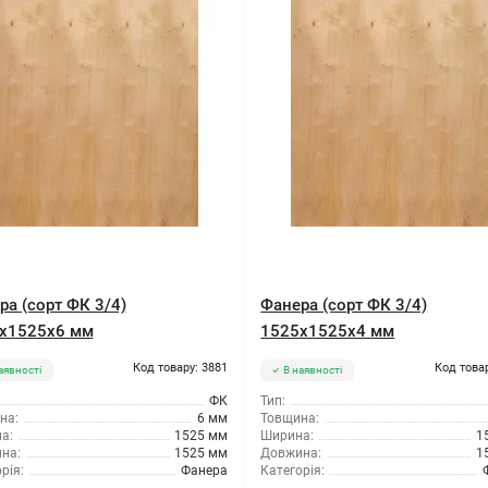
ра (сорт ФК 3/4)
Фанера (сорт ФК 3/4)
x1525x6 мм
1525x1525x4 мм
Код товару: 3881
Код това
аявності
В наявності
ФК
Тип:
на:
6 мм
Товщина:
а:
1525 мм
Ширина:
1
на:
1525 мм
Довжина:
1
рія:
Фанера
Категорія: