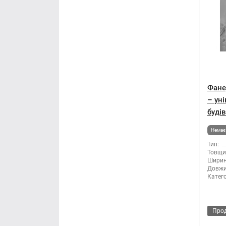
Фане
– ун
буді
Немає 
Тип:
Товщи
Ширин
Довжи
Катего
Про