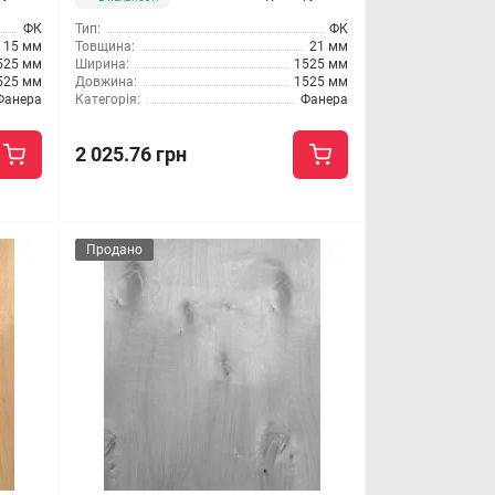
ФК
Тип:
ФК
15 мм
Товщина:
21 мм
525 мм
Ширина:
1525 мм
525 мм
Довжина:
1525 мм
Фанера
Категорія:
Фанера
2 025.76 грн
Продано