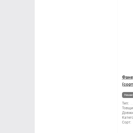
Фане
(сор
Немає 
Тип:
Товщи
Довжи
Катего
Сорт: