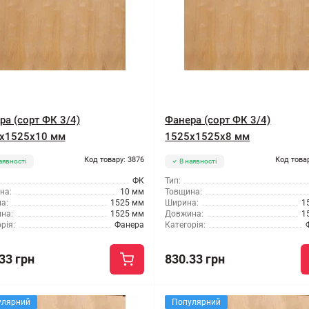
ра (сорт ФК 3/4)
Фанера (сорт ФК 3/4)
x1525x10 мм
1525x1525x8 мм
Код товару: 3876
Код това
аявності
В наявності
ФК
Тип:
на:
10 мм
Товщина:
а:
1525 мм
Ширина:
1
на:
1525 мм
Довжина:
1
рія:
Фанера
Категорія:
33 грн
830.33 грн
улярний
Популярний