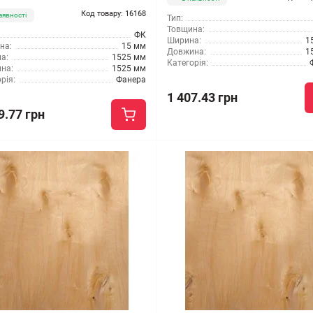
Код товару: 16168
аявності
Тип:
Товщина:
ФК
Ширина:
1
на:
15 мм
Довжина:
1
а:
1525 мм
Категорія:
на:
1525 мм
рія:
Фанера
1 407.43 грн
9.77 грн