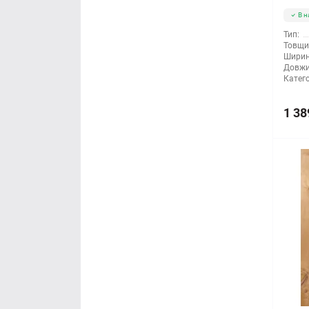
В н
Тип:
Товщи
Ширин
Довжи
Катего
1 38