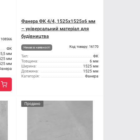
Фанера ФК 4/4, 1525x1525x6 мм
– універсальний матеріал для
будівництва
 108566
Код товару: 16170
Немає в наявності
ФК
5,5 мм
Тип:
ФК
525 мм
Товщина:
6 мм
525 мм
Ширина:
1525 мм
Фанера
Довжина:
1525 мм
Категорія:
Фанера
Продано