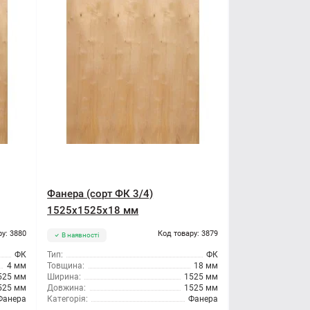
Фанера (сорт ФК 3/4)
1525x1525x18 мм
ру: 3880
Код товару: 3879
В наявності
ФК
Тип:
ФК
4 мм
Товщина:
18 мм
525 мм
Ширина:
1525 мм
525 мм
Довжина:
1525 мм
Фанера
Категорія:
Фанера