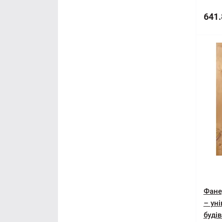
641.
Фане
– ун
буді