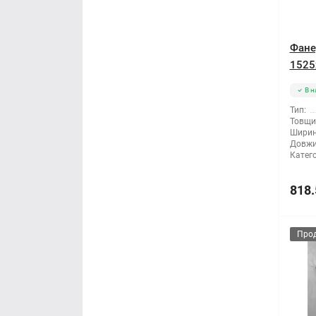
Фане
1525
В н
Тип:
Товщи
Ширин
Довжи
Катего
818.
Про