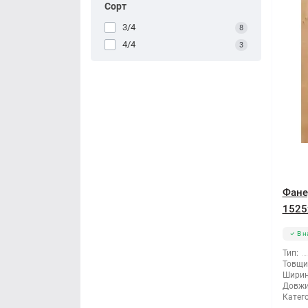
Сорт
3/4
8
4/4
3
Фане
1525
В н
Тип:
Товщи
Ширин
Довжи
Катего