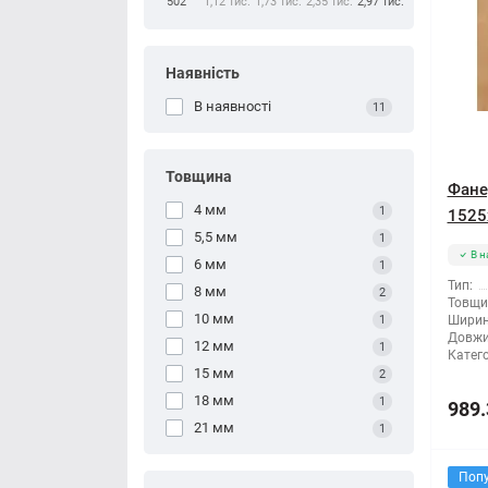
502
1,12 тис.
1,73 тис.
2,35 тис.
2,97 тис.
Наявність
В наявності
11
Товщина
Фане
4 мм
1
1525
5,5 мм
1
В н
6 мм
1
Тип:
8 мм
2
Товщи
10 мм
1
Ширин
Довжи
12 мм
1
Катего
15 мм
2
18 мм
1
989.
21 мм
1
Поп