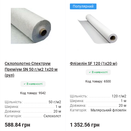
Популярний
Склополотно Спектрум
Флізелін SF 120 (1x20 м)
Преміум SN 50 г/м2 1x20 м
В наявності
(рул)
Код товару: 6500
В наявності
Код товару: 9542
Щільність:
120 г/м2
Ширина:
1 м
Щільність:
50 г/м2
Довжина:
20 м
Ширина:
1 м
Категорія:
Малярський флізелін
Довжина:
20 м
Категорія:
Склохолст
588.84 грн
1 352.56 грн