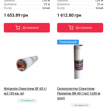
Ширина:
1,06 м
Ширина:
1,06 м
Довжина:
25 м
Довжина:
25 м
Колір:
білий
Колір:
білий
1 653.89 грн
1 612.80 грн
До кошика
До кошика
Популярний
Флізелін Спектрум SF 65 г/
Склополотно Спектрум
м2 (20 кв. м)
Преміум SN 40 г/м2 1x50 м
(рул)
В наявності
В наявності