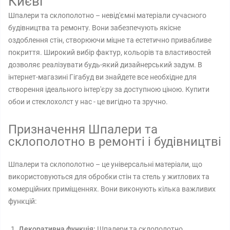
Києві
Шпалери та склополотно – невід'ємні матеріали сучасного
будівництва та ремонту. Вони забезпечують якісне
оздоблення стін, створюючи міцне та естетично привабливе
покриття. Широкий вибір фактур, кольорів та властивостей
дозволяє реалізувати будь-який дизайнерський задум. В
інтернет-магазині Гігабуд ви знайдете все необхідне для
створення ідеального інтер'єру за доступною ціною. Купити
обои и стеклохолст у нас - це вигідно та зручно.
Призначення Шпалери та
склополотно в ремонті і будівництві
Шпалери та склополотно – це універсальні матеріали, що
використовуються для обробки стін та стель у житлових та
комерційних приміщеннях. Вони виконують кілька важливих
функцій:
Декоративна функція:
Шпалери та склополотно