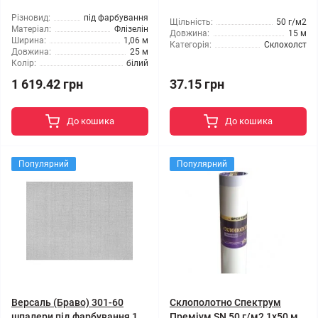
Різновид:
під фарбування
Щільність:
50 г/м2
Матеріал:
Флізелін
Довжина:
15 м
Ширина:
1,06 м
Категорія:
Склохолст
Довжина:
25 м
Колір:
білий
1 619.42 грн
37.15 грн
До кошика
До кошика
Популярний
Популярний
Версаль (Браво) 301-60
Склополотно Спектрум
шпалери під фарбування 1,
Преміум SN 50 г/м2 1x50 м