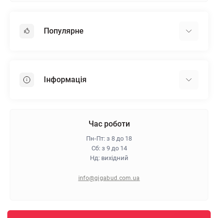
Популярне
Гіпсокартон
OSB
Інформація
Пінопласт
Пінополістирол
Доставка
Мінеральна вата
Оплата
Час роботи
Клей для плитки
Контакти
Пн-Пт: з 8 до 18
Гарантія та повернення
Сб: з 9 до 14
Нд: вихідний
Про магазин
Політика конфіденційності
info@gigabud.com.ua
Відгуки
Блог
Карта сайту