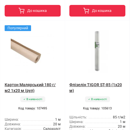
До кошика
До кошика
Популярний
Картон Малярський 180 г/
Флізелін TIGOR ST-85 (1x20
м2 1x20 м (рул)
м)
В наявності
В наявності
Код товару: 107495
Код товару: 105613
Щільність:
85 г/м2
Ширина:
1 м
Ширина:
1 м
Довжина:
20 м
Довжина:
20 м
Категорія:
Склохолст