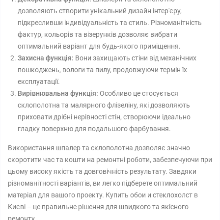
дозволяють створити унікальний дизайн інтер'єру,
підкресливши індивідуальність та стиль. Різноманітність
фактур, кольорів та візерунків дозволяє вибрати
оптимальний варіант для будь-якого приміщення.
Захисна функція:
Вони захищають стіни від механічних
пошкоджень, вологи та пилу, продовжуючи термін їх
експлуатації.
Вирівнювальна функція:
Особливо це стосується
склополотна та малярного флізеліну, які дозволяють
приховати дрібні нерівності стін, створюючи ідеально
гладку поверхню для подальшого фарбування.
Використання шпалер та склополотна дозволяє значно
скоротити час та кошти на ремонтні роботи, забезпечуючи при
цьому високу якість та довговічність результату. Завдяки
різноманітності варіантів, ви легко підберете оптимальний
матеріал для вашого проекту. Купить обои и стеклохолст в
Києві – це правильне рішення для швидкого та якісного
ремонту.