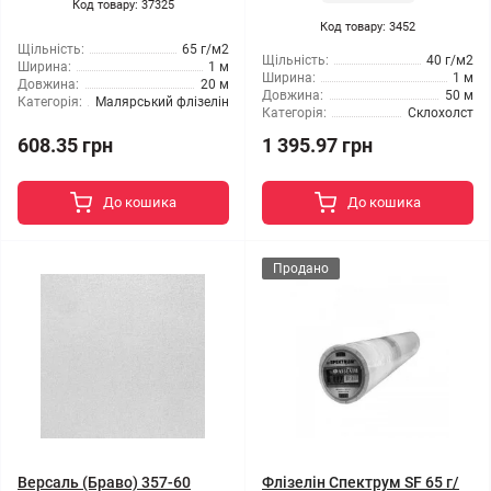
Код товару: 37325
Код товару: 3452
Щільність:
65 г/м2
Щільність:
40 г/м2
Ширина:
1 м
Ширина:
1 м
Довжина:
20 м
Довжина:
50 м
Категорія:
Малярський флізелін
Категорія:
Склохолст
608.35 грн
1 395.97 грн
До кошика
До кошика
Продано
Версаль (Браво) 357-60
Флізелін Спектрум SF 65 г/