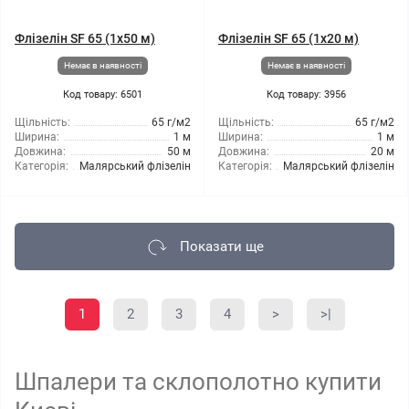
Флізелін SF 65 (1x50 м)
Флізелін SF 65 (1x20 м)
Немає в наявності
Немає в наявності
Код товару: 6501
Код товару: 3956
Щільність:
65 г/м2
Щільність:
65 г/м2
Ширина:
1 м
Ширина:
1 м
Довжина:
50 м
Довжина:
20 м
Категорія:
Малярський флізелін
Категорія:
Малярський флізелін
Показати ще
1
2
3
4
>
>|
Шпалери та склополотно купити