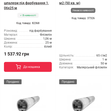
шпалери під фарбування 1,
м2 (50 кв. м)
06x25 м
Немає в наявності
В наявності
Код товару: 37326
Код товару: 82368
Різновид:
під фарбування
Матеріал:
Флізелін
Ширина:
1,06 м
Довжина:
25 м
Колір:
білий
1 537.92 грн
Щільність:
65 г/м2
Ширина:
1 м
Довжина:
50 м
До кошика
Категорія:
Малярський флізелін
Продано
Продано