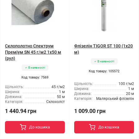
Склополотно Спектрум
Флізелін TIGOR ST 100 (1x20
Преміум SN 45 г/м2 1x50 м
м)
(рул)
В наявності
В наявності
Код товару: 105572
Код товару: 7569
Щільність:
100 г/м2
Щільність:
45 г/м2
Ширина:
1 м
Ширина:
1 м
Довжина:
20 м
Довжина:
50 м
Категорія:
Малярський флізелін
Категорія:
Склохолст
1 440.94 грн
1 009.00 грн
До кошика
До кошика