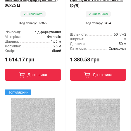
06x25 м
(рул)
В наявності
В наявності
Код товару: 82365
Код товару: 3454
Різновид:
під фарбування
Щільність:
50 г/м2
Матеріал:
Флізелін
Ширина:
1 м
Ширина:
1,06 м
Довжина:
50 м
Довжина:
25 м
Категорія:
Склохолст
Колір:
білий
1 614.17 грн
1 380.58 грн
До кошика
До кошика
Популярний