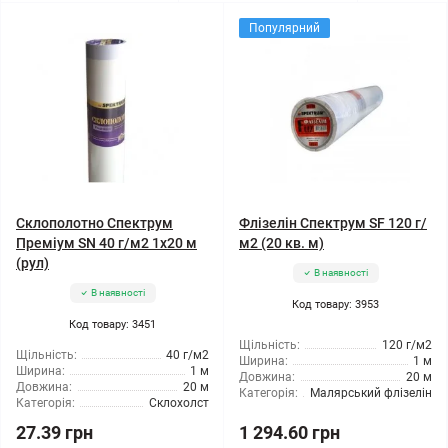
Популярний
Склополотно Спектрум
Флізелін Спектрум SF 120 г/
Преміум SN 40 г/м2 1x20 м
м2 (20 кв. м)
(рул)
В наявності
В наявності
Код товару: 3953
Код товару: 3451
Щільність:
120 г/м2
Щільність:
40 г/м2
Ширина:
1 м
Ширина:
1 м
Довжина:
20 м
Довжина:
20 м
Категорія:
Малярський флізелін
Категорія:
Склохолст
27.39 грн
1 294.60 грн