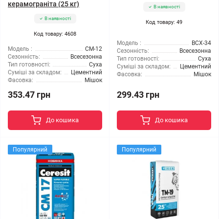
керамограніта (25 кг)
В наявності
В наявності
Код товару: 49
Код товару: 4608
Модель :
BCX-34
Модель :
CM-12
Сезонність:
Всесезонна
Сезонність:
Всесезонна
Тип готовності:
Суха
Тип готовності:
Суха
Суміші за складом:
Цементний
Суміші за складом:
Цементний
Фасовка:
Мішок
Фасовка:
Мішок
353.47 грн
299.43 грн
До кошика
До кошика
Популярний
Популярний