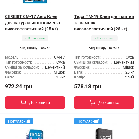
CERESIT CM-17 Aero Клей
Tigor TM-19 Клей для плитки
для натурального каменю
та каменю
високоеластичний (25 кг)
високоеластичний (25 кг)
В наявності
В наявності
Код товару: 106782
Код товару: 107815
Модель :
CM-17
Тип готовності:
Суха
Тип готовності:
Суха
Суміші за складом:
Цементний
Суміші за складом:
Цементний
Фасовка:
Мішок
Фасовка:
Мішок
Вага:
25 кг
Вага:
25 кг
Колір:
сірий
972.24 грн
578.18 грн
До кошика
До кошика
Популярний
Популярний