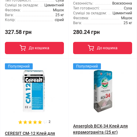
Тип готовності:
Суха
Сезонність:
Всесезонна
Суміші за складом:
Цементний
Тип готовності:
Суха
Фасовка:
Мішок
Суміші за складом:
Цементний
Вага:
25 кг
Фасовка:
Мішок
Колір:
сірий
Вага:
25 кг
327.58 грн
280.24 грн
До кошика
До кошика
Популярний
Популярний
2
Anserglob BCX-34 Клей для
керамограніта (25 кг)
CERESIT CM-12 Клей для