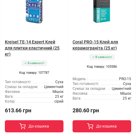
Kreisel TE-14 Expert Клей
Coral PRO-15 Клей для
для плитки еластичний (25
керамограніта (25 кг)
кг)
В наявності
В наявності
Код товару: 103586
Код товару: 107787
Модель :
PRO-15
Тип готовності:
Суха
Тип готовності:
Суха
Суміші за складом:
Цементний
Суміші за складом:
Цементний
Фасовка:
Мішок
Фасовка:
Мішок
Вага:
25 кг
Вага:
25 кг
Колір:
сірий
613.66 грн
280.60 грн
До кошика
До кошика