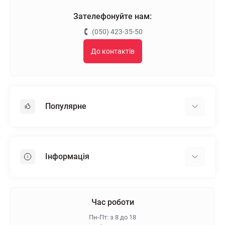
Зателефонуйте нам:
(050) 423-35-50
До контактів
Популярне
Гіпсокартон
OSB
Інформація
Пінопласт
Пінополістирол
Доставка
Мінеральна вата
Оплата
Час роботи
Клей для плитки
Контакти
Пн-Пт: з 8 до 18