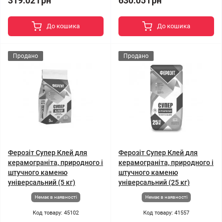
319.02 грн
630.05 грн
До кошика
До кошика
Продано
Продано
Ферозіт Супер Клей для
Ферозіт Супер Клей для
керамограніта, природного і
керамограніта, природного і
штучного каменю
штучного каменю
універсальний (5 кг)
універсальний (25 кг)
Немає в наявності
Немає в наявності
Код товару: 45102
Код товару: 41557