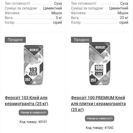
Тип готовності:
Суха
Тип готовності:
Суха
Суміші за складом:
Цементний
Суміші за складом:
Цементний
Фасовка:
Мішок
Фасовка:
Мішок
Вага:
5 кг
Вага:
25 кг
Колір:
сірий
Колір:
сірий
Продано
Продано
Ферозіт 103 Клей для
Ферозіт 100 PREMIUM Клей
керамограніта (25 кг)
для плитки і керамограніта
(25 кг)
Немає в наявності
Немає в наявності
Код товару: 45101
Код товару: 41542