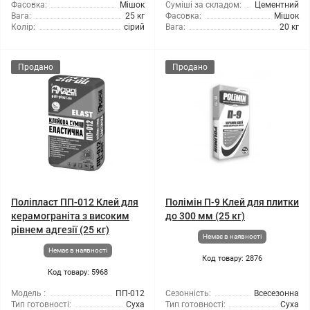
Фасовка:
Мішок
Суміші за складом:
Цементний
Вага:
25 кг
Фасовка:
Мішок
Колір:
сірий
Вага:
20 кг
Продано
Продано
Поліпласт ПП-012 Клей для
Полімін П-9 Клей для плитки
керамограніта з високим
до 300 мм (25 кг)
рівнем адгезії (25 кг)
Немає в наявності
Немає в наявності
Код товару: 2876
Код товару: 5968
Модель :
ПП-012
Сезонність:
Всесезонна
Тип готовності:
Суха
Тип готовності:
Суха