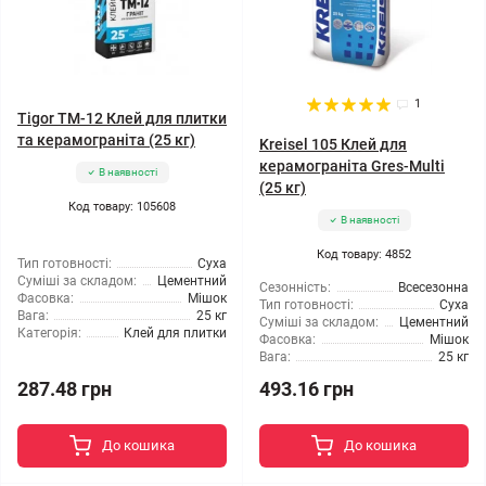
1
Tigor TM-12 Клей для плитки
та керамограніта (25 кг)
Kreisel 105 Клей для
керамограніта Gres-Multi
В наявності
(25 кг)
Код товару: 105608
В наявності
Код товару: 4852
Тип готовності:
Суха
Суміші за складом:
Цементний
Сезонність:
Всесезонна
Фасовка:
Мішок
Тип готовності:
Суха
Вага:
25 кг
Суміші за складом:
Цементний
Категорія:
Клей для плитки
Фасовка:
Мішок
Вага:
25 кг
287.48 грн
493.16 грн
До кошика
До кошика