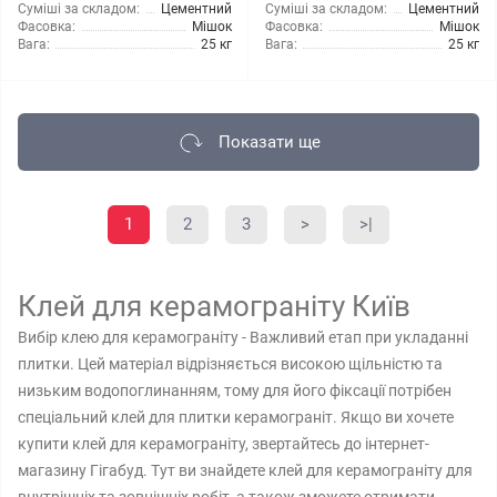
Суміші за складом:
Цементний
Суміші за складом:
Цементний
Фасовка:
Мішок
Фасовка:
Мішок
Вага:
25 кг
Вага:
25 кг
Показати ще
1
2
3
>
>|
Клей для керамограніту Київ
Вибір клею для керамограніту - Важливий етап при укладанні
плитки. Цей матеріал відрізняється високою щільністю та
низьким водопоглинанням, тому для його фіксації потрібен
спеціальний клей для плитки керамограніт. Якщо ви хочете
купити клей для керамограніту, звертайтесь до інтернет-
магазину Гігабуд. Тут ви знайдете клей для керамограніту для