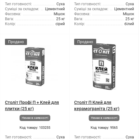
Тип готовності:
Суха
Тип готовності:
Суха
Суміші за складом:
Цементний
Суміші за складом:
Цементний
Фасовка:
Мішок
Фасовка:
Мішок
Вага:
25 кг
Вага:
25 кг
Колір:
сірий
Колір:
білий
Продано
Продано
Століт Профі П + Клей для
Століт П Клей для
плитки (25 кг)
керамограніта (25 кг)
Немає в наявності
Немає в наявності
Код товару: 103255
Код товару: 9565
Тип готовності:
Суха
Тип готовності:
Суха