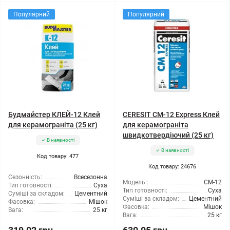
Популярний
Популярний
Будмайстер КЛЕЙ-12 Клей
CERESIT CM-12 Express Клей
для керамограніта (25 кг)
для керамограніта
швидкотвердіючий (25 кг)
В наявності
В наявності
Код товару: 477
Код товару: 24676
Сезонність:
Всесезонна
Модель :
CM-12
Тип готовності:
Суха
Тип готовності:
Суха
Суміші за складом:
Цементний
Суміші за складом:
Цементний
Фасовка:
Мішок
Фасовка:
Мішок
Вага:
25 кг
Вага:
25 кг