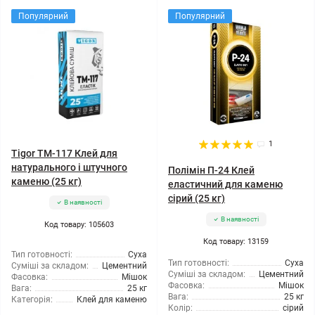
Популярний
Популярний
1
Tigor TM-117 Клей для
натурального і штучного
Полімін П-24 Клей
каменю (25 кг)
еластичний для каменю
сірий (25 кг)
В наявності
В наявності
Код товару: 105603
Код товару: 13159
Тип готовності:
Суха
Тип готовності:
Суха
Суміші за складом:
Цементний
Суміші за складом:
Цементний
Фасовка:
Мішок
Фасовка:
Мішок
Вага:
25 кг
Вага:
25 кг
Категорія:
Клей для каменю
Колір:
сірий