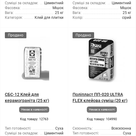
Суміші за складом:
Цементний
Суміші за складом:
Цементний
Фасовка:
Мішок
Фасовка:
Мішок
Вага:
25 кг
Вага:
25 кг
Категорія:
Клей для плитки
Колір:
сірий
Продано
Продано
СБС-12 Клей для
Поліпласт ПП-020 ULTRA
керамограніта (25 кг)
FLEX клейова суміш (20 кг)
Немає в наявності
Немає в наявності
Код товару: 12763
Код товару: 104990
Тип готовності:
Суха
Сезонність:
Всесезонна
Суміші за складом:
Цементний
Тип готовності:
Суха