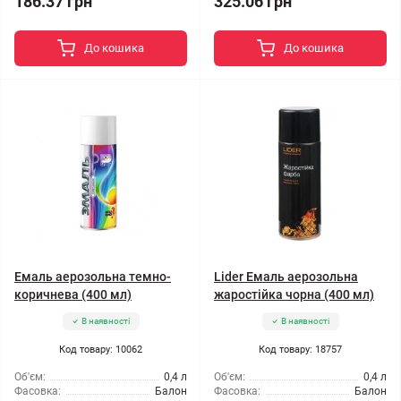
186.37 грн
325.06 грн
До кошика
До кошика
Емаль аерозольна темно-
Lider Емаль аерозольна
коричнева (400 мл)
жаростійка чорна (400 мл)
В наявності
В наявності
Код товару: 10062
Код товару: 18757
Об'єм:
0,4 л
Об'єм:
0,4 л
Фасовка:
Балон
Фасовка:
Балон