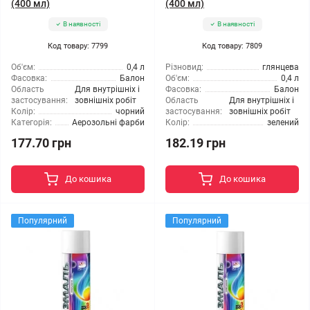
(400 мл)
(400 мл)
В наявності
В наявності
Код товару: 7799
Код товару: 7809
Об'єм:
0,4 л
Різновид:
глянцева
Фасовка:
Балон
Об'єм:
0,4 л
Область
Для внутрішніх і
Фасовка:
Балон
застосування:
зовнішніх робіт
Область
Для внутрішніх і
Колір:
чорний
застосування:
зовнішніх робіт
Категорія:
Аерозольні фарби
Колір:
зелений
177.70 грн
182.19 грн
До кошика
До кошика
Популярний
Популярний