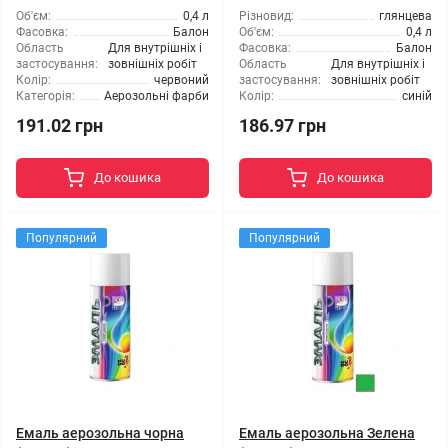
Об'єм:
0,4 л
Різновид:
глянцева
Фасовка:
Балон
Об'єм:
0,4 л
Область
Для внутрішніх і
Фасовка:
Балон
застосування:
зовнішніх робіт
Область
Для внутрішніх і
Колір:
червоний
застосування:
зовнішніх робіт
Категорія:
Аерозольні фарби
Колір:
синій
191.02 грн
186.97 грн
До кошика
До кошика
Популярний
Популярний
Емаль аерозольна чорна
Емаль аерозольна Зелена