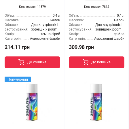
Код товару: 11579
Код товару: 7812
Об'єм:
0,4 л
Об'єм:
0,4 л
Фасовка:
Балон
Фасовка:
Балон
Область
Для внутрішніх і
Область
Для внутрішніх і
застосування:
зовнішніх робіт
застосування:
зовнішніх робіт
Колір:
темно-сірий
Колір:
срібло
Категорія:
Аерозольні фарби
Категорія:
Аерозольні фарби
214.11 грн
309.98 грн
До кошика
До кошика
Популярний