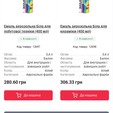
Емаль аерозольна Біла для
Емаль аерозольна Біла для
побутової техніки (400 мл)
кераміки (400 мл)
В наявності
В наявності
Код товару: 12697
Код товару: 12698
Об'єм:
0,4 л
Об'єм:
0,4 л
Фасовка:
Балон
Фасовка:
Балон
Область
Для внутрішніх і
Область
Для внутрішніх і
застосування:
зовнішніх робіт
застосування:
зовнішніх робіт
Колір:
білий
Колір:
білий
Категорія:
Аерозольні фарби
Категорія:
Аерозольні фарби
280.60 грн
306.33 грн
До кошика
До кошика