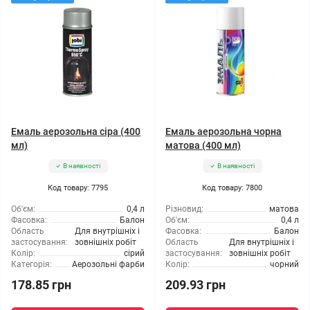
Емаль аерозольна сіра (400
Емаль аерозольна чорна
мл)
матова (400 мл)
В наявності
В наявності
Код товару: 7795
Код товару: 7800
Об'єм:
0,4 л
Різновид:
матова
Фасовка:
Балон
Об'єм:
0,4 л
Область
Для внутрішніх і
Фасовка:
Балон
застосування:
зовнішніх робіт
Область
Для внутрішніх і
Колір:
сірий
застосування:
зовнішніх робіт
Категорія:
Аерозольні фарби
Колір:
чорний
178.85 грн
209.93 грн