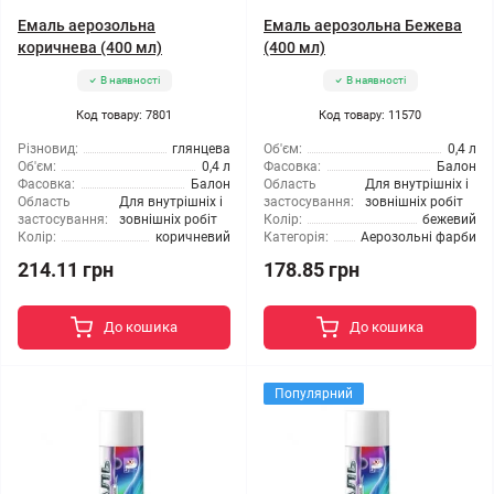
Емаль аерозольна
Емаль аерозольна Бежева
коричнева (400 мл)
(400 мл)
В наявності
В наявності
Код товару: 7801
Код товару: 11570
Різновид:
глянцева
Об'єм:
0,4 л
Об'єм:
0,4 л
Фасовка:
Балон
Фасовка:
Балон
Область
Для внутрішніх і
Область
Для внутрішніх і
застосування:
зовнішніх робіт
застосування:
зовнішніх робіт
Колір:
бежевий
Колір:
коричневий
Категорія:
Аерозольні фарби
214.11 грн
178.85 грн
До кошика
До кошика
Популярний