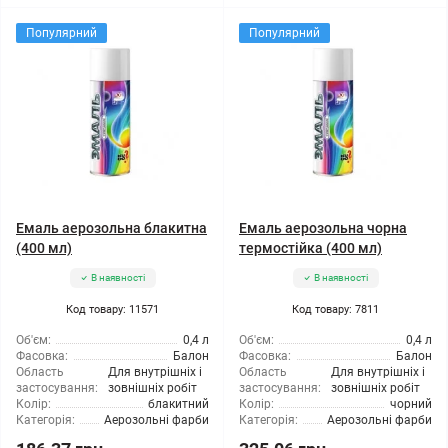
Популярний
Популярний
Емаль аерозольна блакитна
Емаль аерозольна чорна
(400 мл)
термостійка (400 мл)
В наявності
В наявності
Код товару: 11571
Код товару: 7811
Об'єм:
0,4 л
Об'єм:
0,4 л
Фасовка:
Балон
Фасовка:
Балон
Область
Для внутрішніх і
Область
Для внутрішніх і
застосування:
зовнішніх робіт
застосування:
зовнішніх робіт
Колір:
блакитний
Колір:
чорний
Категорія:
Аерозольні фарби
Категорія:
Аерозольні фарби