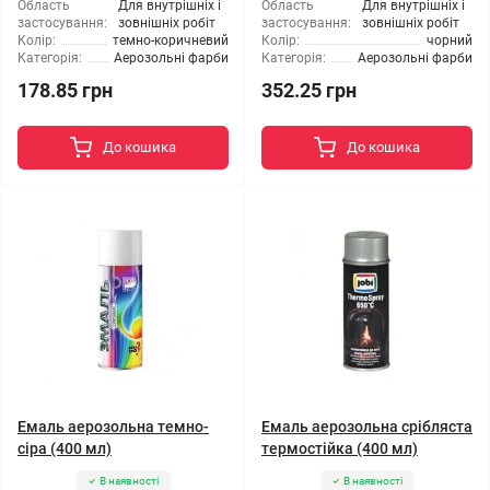
Область
Для внутрішніх і
Область
Для внутрішніх і
застосування:
зовнішніх робіт
застосування:
зовнішніх робіт
Колір:
темно-коричневий
Колір:
чорний
Категорія:
Аерозольні фарби
Категорія:
Аерозольні фарби
178.85 грн
352.25 грн
До кошика
До кошика
Емаль аерозольна темно-
Емаль аерозольна срібляста
сіра (400 мл)
термостійка (400 мл)
В наявності
В наявності