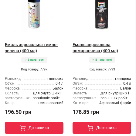
Емаль аерозольна темно-
Емаль аерозольна
зелена (400 мл)
помаранчева (400 мл)
В наявності
В наявності
Код товару: 7797
Код товару: 7793
Різновид:
глянцева
Різновид:
глянцева
Об'єм:
0,4 л
Об'єм:
0,4 л
Фасовка:
Балон
Фасовка:
Балон
Область
Для внутрішніх і
Область
Для внутрішніх і
застосування:
зовнішніх робіт
застосування:
зовнішніх робіт
Колір:
темно-зелений
Категорія:
Аерозольні фарби
196.50 грн
178.85 грн
До кошика
До кошика