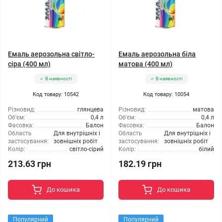
Емаль аерозольна світло-
Емаль аерозольна біла
сіра (400 мл)
матова (400 мл)
В наявності
В наявності
Код товару: 10542
Код товару: 10054
Різновид:
глянцева
Різновид:
матова
Об'єм:
0,4 л
Об'єм:
0,4 л
Фасовка:
Балон
Фасовка:
Балон
Область
Для внутрішніх і
Область
Для внутрішніх і
застосування:
зовнішніх робіт
застосування:
зовнішніх робіт
Колір:
світло-сірий
Колір:
білий
213.63 грн
182.19 грн
До кошика
До кошика
Популярний
Популярний