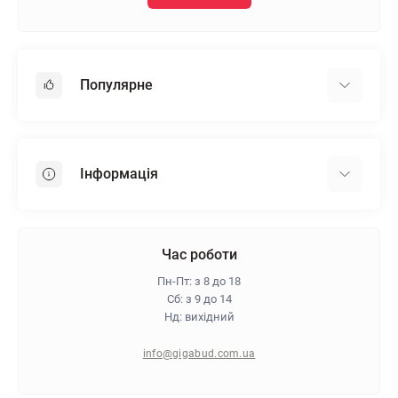
Популярне
Гіпсокартон
OSB
Інформація
Пінопласт
Пінополістирол
Доставка
Мінеральна вата
Оплата
Час роботи
Клей для плитки
Контакти
Пн-Пт: з 8 до 18
Гарантія та повернення
Сб: з 9 до 14
Нд: вихідний
Про магазин
Політика конфіденційності
info@gigabud.com.ua
Відгуки
Блог