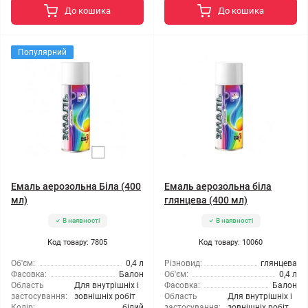
До кошика
До кошика
Популярний
Емаль аерозольна Біла (400
Емаль аерозольна біла
мл)
глянцева (400 мл)
В наявності
В наявності
Код товару: 7805
Код товару: 10060
Об'єм:
0,4 л
Різновид:
глянцева
Фасовка:
Балон
Об'єм:
0,4 л
Область
Для внутрішніх і
Фасовка:
Балон
застосування:
зовнішніх робіт
Область
Для внутрішніх і
Колір:
білий
застосування:
зовнішніх робіт