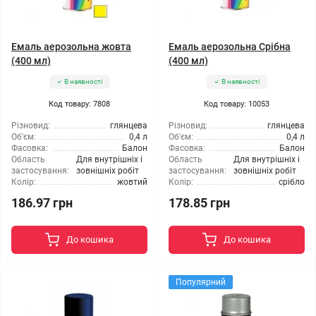
Емаль аерозольна жовта
Емаль аерозольна Срібна
(400 мл)
(400 мл)
В наявності
В наявності
Код товару: 7808
Код товару: 10053
Різновид:
глянцева
Різновид:
глянцева
Об'єм:
0,4 л
Об'єм:
0,4 л
Фасовка:
Балон
Фасовка:
Балон
Область
Для внутрішніх і
Область
Для внутрішніх і
застосування:
зовнішніх робіт
застосування:
зовнішніх робіт
Колір:
жовтий
Колір:
срібло
186.97 грн
178.85 грн
До кошика
До кошика
Популярний