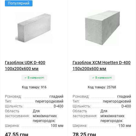
Популярний
Газоблок UDK D-400
Газоблок ХСМ Hoetten D-400
100x200x600 мм
150x200x600 мм
В наявності
В наявності
Код товару: 916
Код товару: 25768
Різновид:
гладкий
Різновид:
гладкий
Тип:
перегородковий
Тип:
перегородковий
Щільність:
D-400
Щільність:
D-400
Область
Для
Область
Для
застосування:
міжкімнатних
застосування:
міжкімнатних
перегородок
перегородок
Ширина:
100 мм
Ширина:
150 мм
47.55 грн
78.25 грн