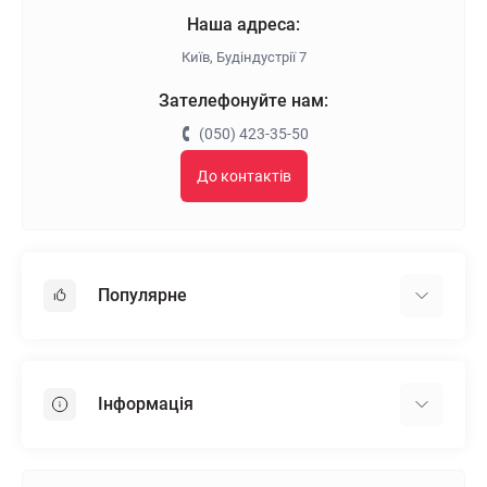
Наша адреса:
Київ, Будіндустрії 7
Зателефонуйте нам:
(050) 423-35-50
До контактів
Популярне
Гіпсокартон
OSB
Інформація
Пінопласт
Пінополістирол
Доставка
Мінеральна вата