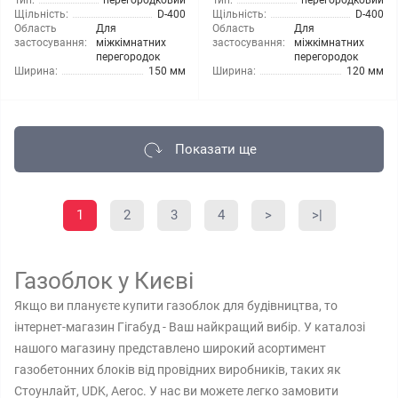
Тип:
перегородковий
Тип:
перегородковий
Щільність:
D-400
Щільність:
D-400
Область
Для
Область
Для
застосування:
міжкімнатних
застосування:
міжкімнатних
перегородок
перегородок
Ширина:
150 мм
Ширина:
120 мм
Показати ще
1
2
3
4
>
>|
Газоблок у Києві
Якщо ви плануєте купити газоблок для будівництва, то
інтернет-магазин Гігабуд - Ваш найкращий вибір. У каталозі
нашого магазину представлено широкий асортимент
газобетонних блоків від провідних виробників, таких як
Стоунлайт, UDK, Aeroc. У нас ви можете легко замовити