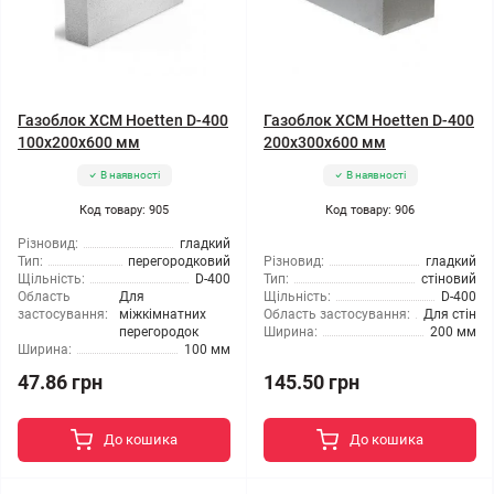
Газоблок ХСМ Hoetten D-400
Газоблок ХСМ Hoetten D-400
100x200x600 мм
200x300x600 мм
В наявності
В наявності
Код товару: 905
Код товару: 906
Різновид:
гладкий
Тип:
перегородковий
Різновид:
гладкий
Щільність:
D-400
Тип:
стіновий
Область
Для
Щільність:
D-400
застосування:
міжкімнатних
Область застосування:
Для стін
перегородок
Ширина:
200 мм
Ширина:
100 мм
47.86 грн
145.50 грн
До кошика
До кошика