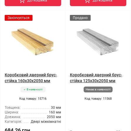
До кошика
До кошика
Закінчується
Продано
Коробковий дверний брус-
Коробковий дверний брус-
стійка 160x30x2050 мм
стійка 125x30x2050 мм
В наявності
Немає в наявності
Код товару: 15716
Код товару: 11568
Товщина:
30 мм
Ширина:
160 мм
Довжина:
2050 мм
Категорія:
Двері міжкімнатні
684.26 грн