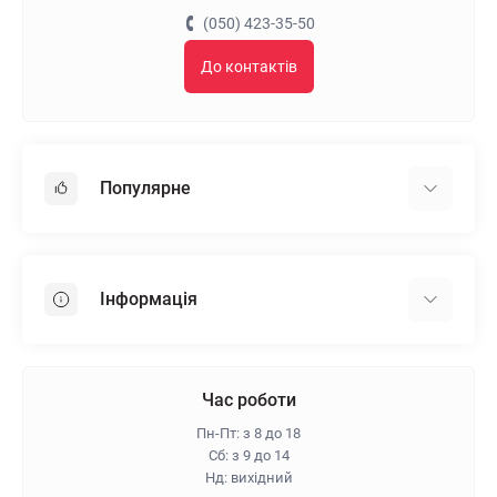
(050) 423-35-50
До контактів
Популярне
Гіпсокартон
OSB
Інформація
Пінопласт
Пінополістирол
Доставка
Мінеральна вата
Оплата
Час роботи
Клей для плитки
Контакти
Пн-Пт: з 8 до 18
Гарантія та повернення
Сб: з 9 до 14
Нд: вихідний
Про магазин