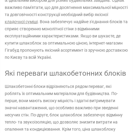
їх ідеальним вибором для різних будівельних завдань. Однак
важливо пам'ятати, що для досягнення максимальної міцності
та довговічності конструкції необхідний вибір якісної
кладочної суміші
. Вона забезпечує надійне з'єднання блоків та
сприяє створенню монолітної стіни з відмінними
експлуатаційними характеристиками. Якщо ви шукаєте, де
купити шлакоблок за оптимальною ціною, інтернет-магазин
Гігабуд пропонують якісний асортимент із зручною доставкою
по Києву та всій Україні.
Які переваги шлакобетонних блоків
Шлакобетонні блоки відрізняються рядом переваг, які
роблять їх оптимальним матеріалом для будівництва. По-
перше, вони мають високу міцність і здатні витримувати
значні навантаження, що особливо важливо при зведенні
несучих стін. По-друге, блок шлакоблок забезпечує відмінну
тепло- та звукоізоляцію, що дозволяє знизити витрати на
опалення та кондиціювання. Крім того, ціна шлакоблоку