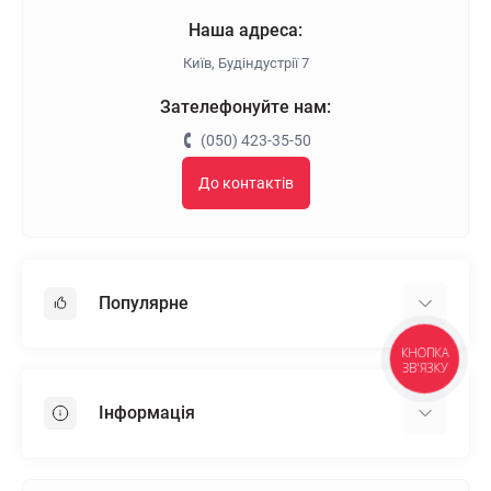
Наша адреса:
Київ, Будіндустрії 7
Зателефонуйте нам:
(050) 423-35-50
До контактів
Популярне
КНОПКА
Гіпсокартон
ЗВ'ЯЗКУ
OSB
Інформація
Пінопласт
Пінополістирол
Доставка
Мінеральна вата