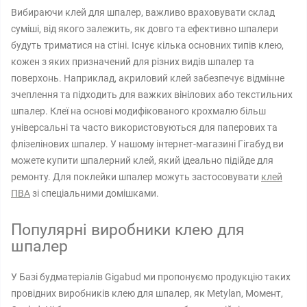
Вибираючи клей для шпалер, важливо враховувати склад
суміші, від якого залежить, як довго та ефективно шпалери
будуть триматися на стіні. Існує кілька основних типів клею,
кожен з яких призначений для різних видів шпалер та
поверхонь. Наприклад, акриловий клей забезпечує відмінне
зчеплення та підходить для важких вінілових або текстильних
шпалер. Клеї на основі модифікованого крохмалю більш
універсальні та часто використовуються для паперових та
флізелінових шпалер. У нашому інтернет-магазині Гігабуд ви
можете купити шпалерний клей, який ідеально підійде для
ремонту. Для поклейки шпалер можуть застосовувати
клей
ПВА
зі спеціальними домішками.
Популярні виробники клею для
шпалер
У Базі будматеріалів Gigabud ми пропонуємо продукцію таких
провідних виробників клею для шпалер, як Metylan, Момент,