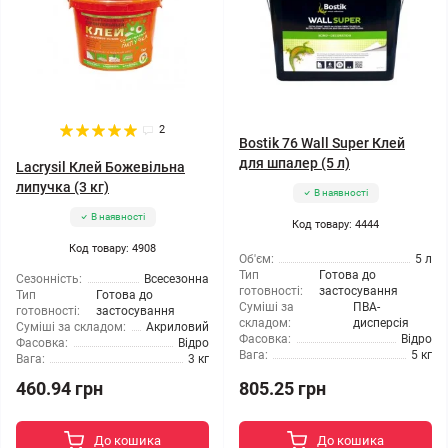
2
Bostik 76 Wall Super Клей
для шпалер (5 л)
Lacrysil Клей Божевільна
липучка (3 кг)
В наявності
В наявності
Код товару: 4444
Код товару: 4908
Об'єм:
5 л
Тип
Готова до
Сезонність:
Всесезонна
готовності:
застосування
Тип
Готова до
Суміші за
ПВА-
готовності:
застосування
складом:
дисперсія
Суміші за складом:
Акриловий
Фасовка:
Відро
Фасовка:
Відро
Вага:
5 кг
Вага:
3 кг
460.94 грн
805.25 грн
До кошика
До кошика