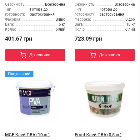
Сезонність:
Всесезонна
Сезонність:
Всесезонна
Тип
Готова до
Тип
Готова до
готовності:
застосування
готовності:
застосування
Фасовка:
Відро
Фасовка:
Відро
Вага:
5 кг
Вага:
10 кг
Колір:
білий
Колір:
білий
401.67 грн
723.09 грн
До кошика
До кошика
Популярний
MGF Клей ПВА (10 кг)
Front Клей ПВА (0,5 кг)