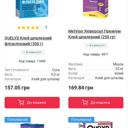
2
Metylan Універсал Преміум
Клей шпалерний (250 гр)
QUELYD Клей шпалерний
флізеліновий (300 г)
В наявності
В наявності
Код товару: 4971
Код товару: 11845
Фасовка:
Мішок
Вага:
25 кг
Тип готовності:
Суха
Колір:
білий
Вага:
0,3 кг
Категорія:
Клей для шпалер
Категорія:
Клей для шпалер
157.05 грн
169.84 грн
До кошика
До кошика
Популярний
Популярний