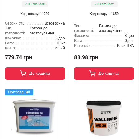
В наявності
В наявності
Код товару: 11299
Код товару: 11859
Сезонність:
Всесезонна
Тип
Готова до
Тип
Готова до
готовності:
застосування
готовності:
застосування
Фасовка:
Відро
Фасовка:
Відро
Вага:
0,5 кг
Вага:
10 кг
Категорія:
Клей ПВА
Колір:
білий
779.74 грн
88.98 грн
До кошика
До кошика
Популярний