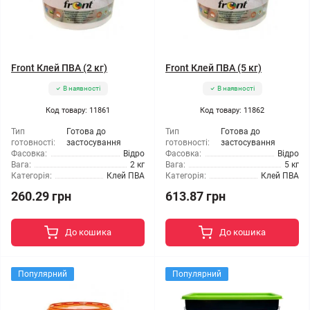
Front Клей ПВА (2 кг)
Front Клей ПВА (5 кг)
В наявності
В наявності
Код товару: 11861
Код товару: 11862
Тип
Готова до
Тип
Готова до
готовності:
застосування
готовності:
застосування
Фасовка:
Відро
Фасовка:
Відро
Вага:
2 кг
Вага:
5 кг
Категорія:
Клей ПВА
Категорія:
Клей ПВА
260.29 грн
613.87 грн
До кошика
До кошика
Популярний
Популярний