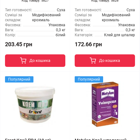
Код товару: 5827
Код товару: 5826
Тип готовності:
Суха
Тип готовності:
Суха
Суміші за
Модифікований
Суміші за
Модифікований
складом:
крохмаль
складом:
крохмаль
Фасовка:
Упаковка
Фасовка:
Упаковка
Вага:
0,3 кг
Вага:
0,3 кг
Колір:
білий
Категорія:
Клей для шпалер
203.45 грн
172.66 грн
До кошика
До кошика
Популярний
Популярний