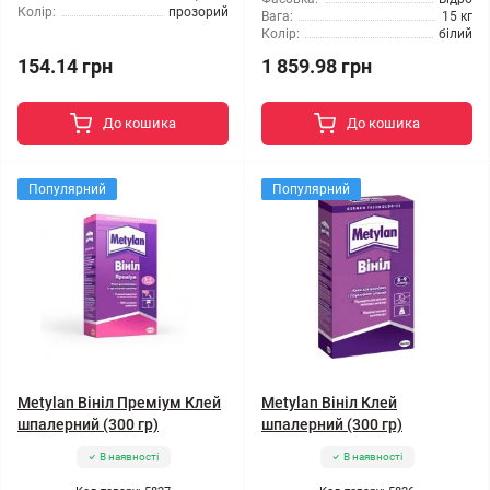
Колір:
прозорий
Вага:
15 кг
Колір:
білий
154.14 грн
1 859.98 грн
До кошика
До кошика
Популярний
Популярний
Metylan Вініл Преміум Клей
Metylan Вініл Клей
шпалерний (300 гр)
шпалерний (300 гр)
В наявності
В наявності