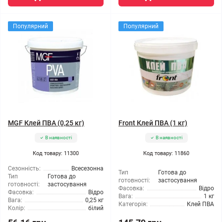
Популярний
Популярний
MGF Клей ПВА (0,25 кг)
Front Клей ПВА (1 кг)
В наявності
В наявності
Код товару: 11300
Код товару: 11860
Сезонність:
Всесезонна
Тип
Готова до
Тип
Готова до
готовності:
застосування
готовності:
застосування
Фасовка:
Відро
Фасовка:
Відро
Вага:
1 кг
Вага:
0,25 кг
Категорія:
Клей ПВА
Колір:
білий