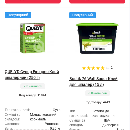
Популярний
Популярний
2
QUELYD Супер Експрес Клей
шпалерний (250 г)
Bostik 76 Wall Super Клей
для шпалер (15 л)
В наявності
В наявності
Код товару: 11844
Код товару: 4443
Тип готовності:
Суха
Тип
Готова до
Суміші за
Модифікований
готовності:
застосування
складом:
крохмаль
Суміші за
ПВА-
Фасовка:
Упаковка
складом:
дисперсія
Вага:
0,25 кг
Фасовка:
Відро