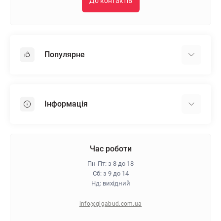
До контактів
Популярне
Гіпсокартон
OSB
Інформація
Пінопласт
Пінополістирол
Доставка
Мінеральна вата
Оплата
Час роботи
Клей для плитки
Контакти
Пн-Пт: з 8 до 18
Гарантія та повернення
Сб: з 9 до 14
Нд: вихідний
Про магазин
Політика конфіденційності
info@gigabud.com.ua
Відгуки