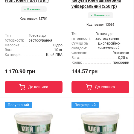
Front Клей ПВА (10 кг)
Metylan Клей шпалерний
універсальний (250 гр)
В наявності
В наявності
Код товару: 12701
Код товару: 13069
Тип
Готова до
Тип
Готова до
готовності:
застосування
готовності:
застосування
Суміші за
Дисперсійно-
Фасовка:
Відро
складом:
синтетичний
Вага:
10 кг
Фасовка:
Упаковка
Категорія:
Клей ПВА
Вага:
0,25 кг
Колір:
прозорий
1 170.90 грн
144.57 грн
До кошика
До кошика
Популярний
Популярний