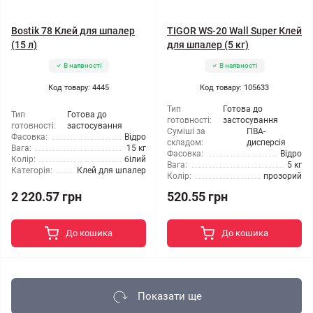
Bostik 78 Клей для шпалер
TIGOR WS-20 Wall Super Клей
(15 л)
для шпалер (5 кг)
В наявності
В наявності
Код товару: 4445
Код товару: 105633
Тип
Готова до
Тип
Готова до
готовності:
застосування
готовності:
застосування
Суміші за
ПВА-
Фасовка:
Відро
складом:
дисперсія
Вага:
15 кг
Фасовка:
Відро
Колір:
білий
Вага:
5 кг
Категорія:
Клей для шпалер
Колір:
прозорий
2 220.57 грн
520.55 грн
До кошика
До кошика
Показати ще