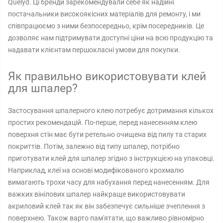
Quelyd. Ці бренди зарекомендували себе як надійні
постачальники високоякісних матеріалів для ремонту, і ми
співпрацюємо з ними безпосередньо, крім посередників. Це
дозволяє нам підтримувати доступні ціни на всю продукцію та
надавати клієнтам першокласні умови для покупки.
Як правильно використовувати клей
для шпалер?
Застосування шпалерного клею потребує дотримання кількох
простих рекомендацій. По-перше, перед нанесенням клею
поверхня стін має бути ретельно очищена від пилу та старих
покриттів. Потім, залежно від типу шпалер, потрібно
приготувати клей для шпалер згідно з інструкцією на упаковці.
Наприклад, клеї на основі модифікованого крохмалю
вимагають трохи часу для набухання перед нанесенням. Для
важких вінілових шпалер найкраще використовувати
акриловий клей так як він забезпечує сильніше зчеплення з
поверхнею. Також варто пам'ятати, що важливо рівномірно