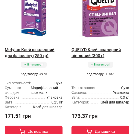
Metylan Клей шпалерний
QUELYD Клей шпалерний
для флізеліну (250 гр)
вініловий (300 г)
В наявності
В наявності
Код товару: 4970
Код товару: 11843
Тип готовності:
Суха
Суміші за
Модифікований
Тип готовності:
Суха
складом:
крохмаль
Фасовка:
Упаковка
Фасовка:
Упаковка
Вага:
0,3 кг
Вага:
0,25 кг
Категорія:
Клей для шпалер
Категорія:
Клей для шпалер
171.51 грн
173.37 грн
До кошика
До кошика