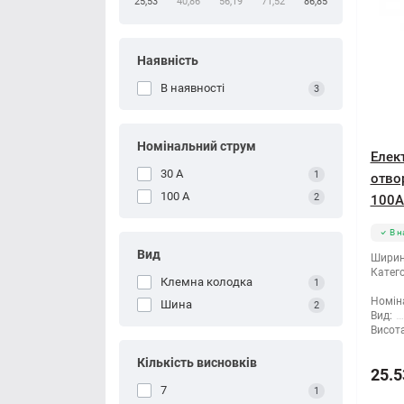
25,53
40,86
56,19
71,52
86,85
Наявність
В наявності
3
Номінальний струм
Елек
30 А
1
отво
100 А
2
100A
В н
Вид
Ширин
Катего
Клемна колодка
1
Номін
Шина
2
Вид:
Висота
Кількість висновків
25.5
7
1