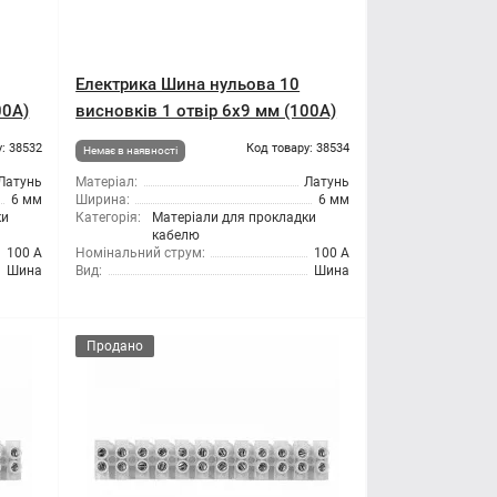
Електрика Шина нульова 10
00A)
висновків 1 отвір 6x9 мм (100A)
: 38532
Код товару: 38534
Немає в наявності
Латунь
Матеріал:
Латунь
6 мм
Ширина:
6 мм
ки
Категорія:
Матеріали для прокладки
кабелю
100 А
Номінальний струм:
100 А
Шина
Вид:
Шина
Продано