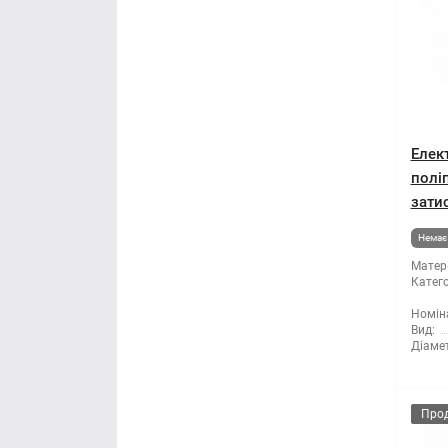
Елек
полі
затис
Немає 
Матері
Катего
Номін
Вид:
Діаме
Про