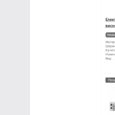
Елек
висн
Немає 
Матері
Ширин
Катего
Номін
Вид:
Про