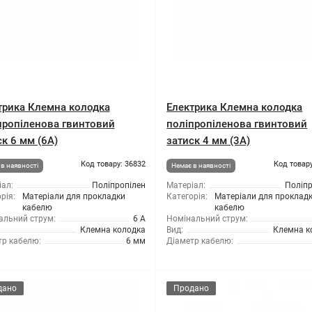
трика Клемна колодка
Електрика Клемна колодка
пропіленова гвинтовий
поліпропіленова гвинтовий
к 6 мм (6А)
затиск 4 мм (3А)
Код товару: 36832
Код товару
в наявності
Немає в наявності
ал:
Поліпропілен
Матеріал:
Поліпр
рія:
Матеріали для прокладки
Категорія:
Матеріали для проклад
кабелю
кабелю
альний струм:
6 А
Номінальний струм:
Клемна колодка
Вид:
Клемна к
тр кабелю:
6 мм
Діаметр кабелю:
дано
Продано