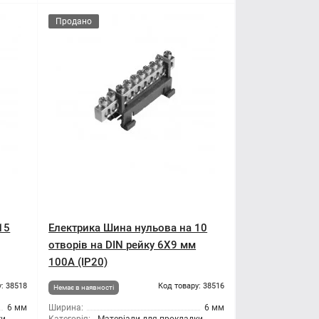
Продано
15
Електрика Шина нульова на 10
отворів на DIN рейку 6X9 мм
100A (IP20)
: 38518
Код товару: 38516
Немає в наявності
6 мм
Ширина:
6 мм