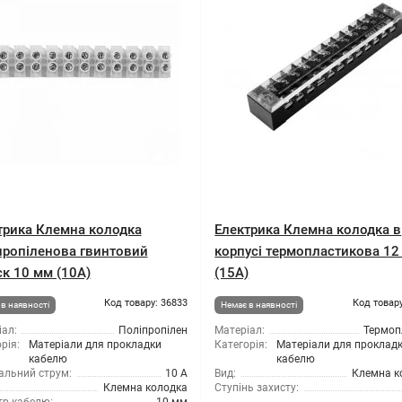
трика Клемна колодка
Електрика Клемна колодка в
пропіленова гвинтовий
корпусі термопластикова 12
ск 10 мм (10А)
(15А)
Код товару: 36833
Код товару
в наявності
Немає в наявності
ал:
Поліпропілен
Матеріал:
Термоп
рія:
Матеріали для прокладки
Категорія:
Матеріали для проклад
кабелю
кабелю
альний струм:
10 А
Вид:
Клемна к
Клемна колодка
Ступінь захисту: