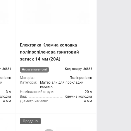
Електрика Клемна колодка
поліпропіленова гвинтовий
затиск 14 мм (20А)
: 36831
Код товару: 36835
Немає в наявності
опілен
Матеріал:
Поліпропілен
ки
Категорія:
Матеріали для прокладки
кабелю
3 А
Номінальний струм:
20 А
олодка
Вид:
Клемна колодка
4 мм
Діаметр кабелю:
14 мм
Продано