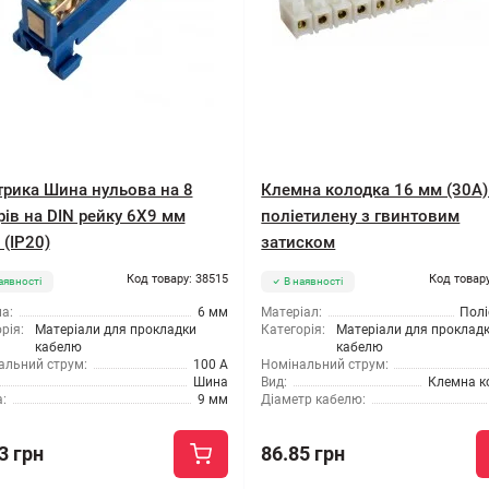
трика Шина нульова на 8
Клемна колодка 16 мм (30А)
рів на DIN рейку 6X9 мм
поліетилену з гвинтовим
 (IP20)
затиском
Код товару: 38515
Код товару
аявності
В наявності
а:
6 мм
Матеріал:
Полі
рія:
Матеріали для прокладки
Категорія:
Матеріали для проклад
кабелю
кабелю
альний струм:
100 А
Номінальний струм:
Шина
Вид:
Клемна к
:
9 мм
Діаметр кабелю:
3 грн
86.85 грн