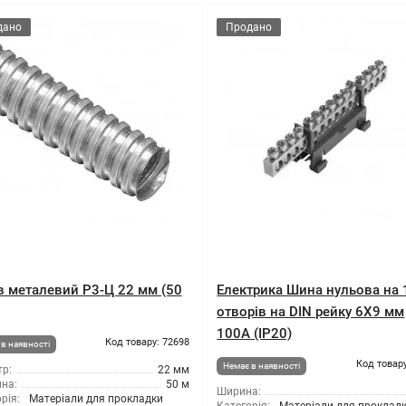
дано
Продано
в металевий Р3-Ц 22 мм (50
Електрика Шина нульова на 
отворів на DIN рейку 6X9 мм
100A (IP20)
Код товару: 72698
в наявності
Код товару
Немає в наявності
р:
22 мм
на:
50 м
Ширина:
рія:
Матеріали для прокладки