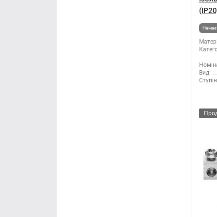
(IP20
Немає 
Матері
Катего
Номін
Вид:
Ступін
Про