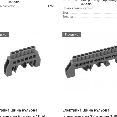
Категорія:
Матеріали для проклад
кабелю
кабелю
ь захисту:
IP65
Номінальний струм:
Вид:
Висота:
дано
Продано
трика Шина нульова
Електрика Шина нульова
ьована на 6 отвори 100A
ізольована на 12 отвори 10