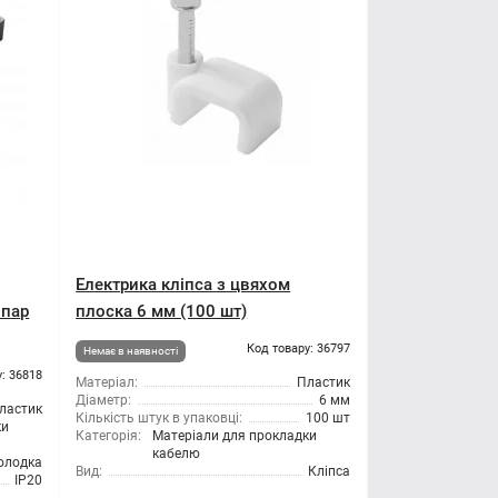
Електрика кліпса з цвяхом
 пар
плоска 6 мм (100 шт)
Код товару: 36797
Немає в наявності
: 36818
Матеріал:
Пластик
Діаметр:
6 мм
ластик
Кількість штук в упаковці:
100 шт
ки
Категорія:
Матеріали для прокладки
кабелю
олодка
Вид:
Кліпса
IP20