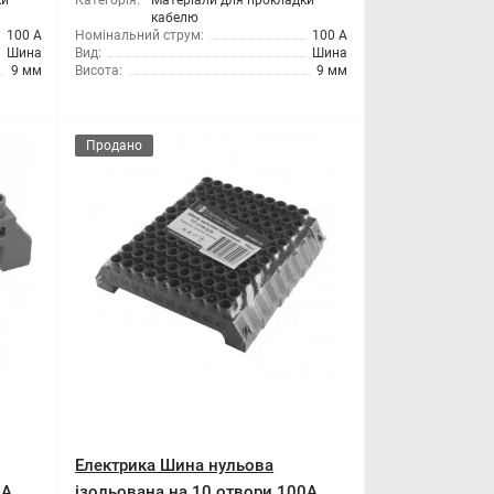
ки
Категорія:
Матеріали для прокладки
кабелю
100 А
Номінальний струм:
100 А
Шина
Вид:
Шина
9 мм
Висота:
9 мм
Продано
Електрика Шина нульова
0A
ізольована на 10 отвори 100A