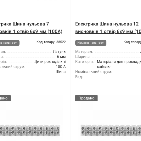
трика Шина нульова 7
Електрика Шина нульова 12
овків 1 отвір 6x9 мм (100A)
висновків 1 отвір 6x9 мм (1
Код товару: 38522
Код товару
в наявності
Немає в наявності
ал:
Латунь
Матеріал:
а:
6 мм
Ширина:
рія:
Щити розподільні
Категорія:
Матеріали для проклад
альний струм:
100 А
кабелю
Шина
Номінальний струм:
Вид:
дано
Продано