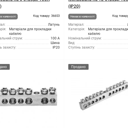
)
(IP20)
Код товару: 36653
Код товару
в наявності
Немає в наявності
ал:
Латунь
Матеріал:
рія:
Матеріали для прокладки
Категорія:
Матеріали для проклад
кабелю
кабелю
альний струм:
100 А
Номінальний струм:
Шина
Вид:
ь захисту:
IP20
Ступінь захисту:
дано
Продано