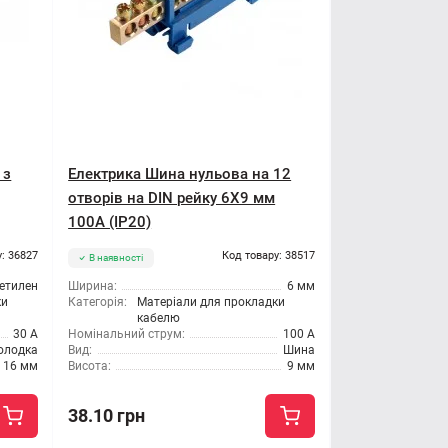
 з
Електрика Шина нульова на 12
отворів на DIN рейку 6X9 мм
100A (IP20)
: 36827
Код товару: 38517
В наявності
етилен
Ширина:
6 мм
ки
Категорія:
Матеріали для прокладки
кабелю
30 А
Номінальний струм:
100 А
олодка
Вид:
Шина
16 мм
Висота:
9 мм
38.10 грн