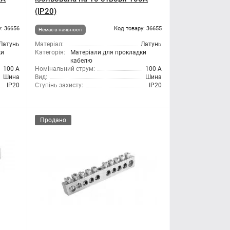
(IP20)
: 36656
Код товару: 36655
Немає в наявності
Латунь
Матеріал:
Латунь
ки
Категорія:
Матеріали для прокладки
кабелю
100 А
Номінальний струм:
100 А
Шина
Вид:
Шина
IP20
Ступінь захисту:
IP20
Продано