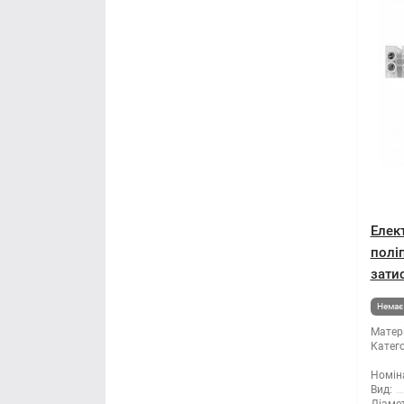
Елек
полі
зати
Немає 
Матері
Катего
Номін
Вид: