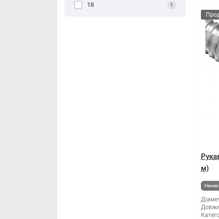
18
1
Про
Рука
м)
Немає 
Діамет
Довжи
Катего