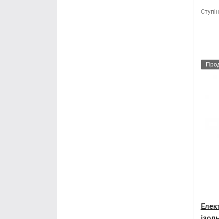
Ступін
Про
Елек
ізол