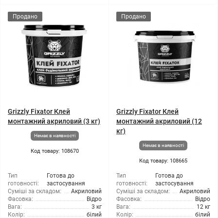
Продано
Продано
Grizzly Fixator Клей
Grizzly Fixator Клей
монтажний акриловий (3 кг)
монтажний акриловий (12
кг)
Немає в наявності
Немає в наявності
Код товару: 108670
Код товару: 108665
Тип
Готова до
Тип
Готова до
готовності:
застосування
готовності:
застосування
Суміші за складом:
Акриловий
Суміші за складом:
Акриловий
Фасовка:
Відро
Фасовка:
Відро
Вага:
3 кг
Вага:
12 кг
Колір:
білий
Колір:
білий