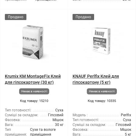
Продано
Продано
Krumix КМ MontageFix Клей
KNAUF Perlfix Клей для
для гіпсокартону (30 кг)
гіпсокартону (5 кг)
Немає в наявності
Немає в наявності
Код товару: 15210
Код товару: 10335
Тип готовності:
Суха
Суміші за складом:
Гіпсовий
Модель :
Perlfix
Фасовка:
Мішок
Тип готовності:
Суха
Вага:
30 кг
Суміші за складом:
Гіпсовий
Тип
Сухе та вологе
Фасовка:
Мішок
приміщення:
приміщення
Вага:
5 кг