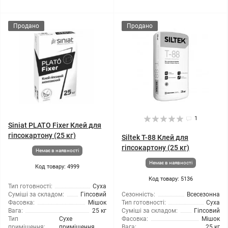
Продано
Продано
1
Siniat PLATO Fixer Клей для
гіпсокартону (25 кг)
Siltek T-88 Клей для
гіпсокартону (25 кг)
Немає в наявності
Немає в наявності
Код товару: 4999
Код товару: 5136
Тип готовності:
Суха
Суміші за складом:
Гіпсовий
Сезонність:
Всесезонна
Фасовка:
Мішок
Тип готовності:
Суха
Вага:
25 кг
Суміші за складом:
Гіпсовий
Тип
Сухе
Фасовка:
Мішок
приміщення:
приміщення
Вага:
25 кг