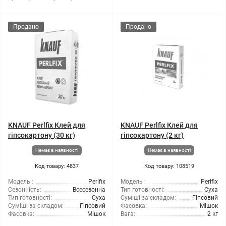
Продано
Продано
KNAUF Perlfix Клей для
KNAUF Perlfix Клей для
гіпсокартону (30 кг)
гіпсокартону (2 кг)
Немає в наявності
Немає в наявності
Код товару: 4837
Код товару: 108519
Модель :
Perlfix
Модель :
Perlfix
Сезонність:
Всесезонна
Тип готовності:
Суха
Тип готовності:
Суха
Суміші за складом:
Гіпсовий
Суміші за складом:
Гіпсовий
Фасовка:
Мішок
Фасовка:
Мішок
Вага:
2 кг