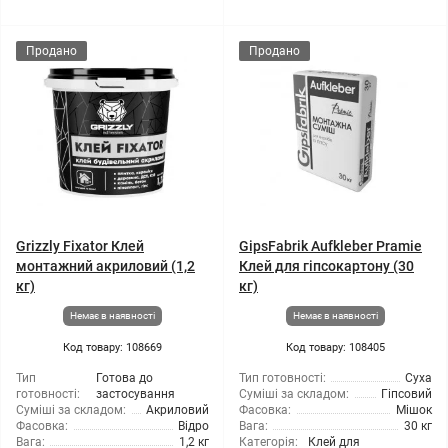
Продано
Продано
Grizzly Fixator Клей
GipsFabrik Aufkleber Pramie
монтажний акриловий (1,2
Клей для гіпсокартону (30
кг)
кг)
Немає в наявності
Немає в наявності
Код товару: 108669
Код товару: 108405
Тип
Готова до
Тип готовності:
Суха
готовності:
застосування
Суміші за складом:
Гіпсовий
Суміші за складом:
Акриловий
Фасовка:
Мішок
Фасовка:
Відро
Вага:
30 кг
Вага:
1,2 кг
Категорія:
Клей для