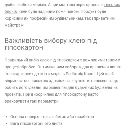
дюбелів або саморізів. А при монтажі перегородок із
гіпсових
блоків
, клей буде надійним помічником. Продукт буде
корисним як професійним будівельникам, так і приватним
майстрам.
Важливість вибору клею під
гіпсокартон
Правильний вибір клею під гіпсокартон є важливим етапом у
процесі обробки. Оптимальним вибором для кріплення листів
гіпсокартонних до стін є модель Perlfix від Knauf. Цей клей
відрізняється високою адгезією та зручністю нанесення, що
робить його ідеальним рішенням для будь-яких будівельних
проектів. При виборі клею для гіпсокартону варто
враховувати такі параметри:
Основа поверхні: цегла, бетон або газобетон
Вага гіпсокартонного листа