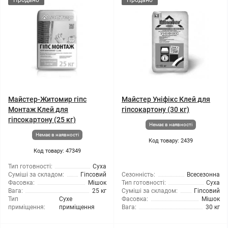
Продано
Продано
Майстер-Житомир гіпс
Майстер Уніфікс Клей для
Монтаж Клей для
гіпсокартону (30 кг)
гіпсокартону (25 кг)
Немає в наявності
Немає в наявності
Код товару: 2439
Код товару: 47349
Тип готовності:
Суха
Суміші за складом:
Гіпсовий
Сезонність:
Всесезонна
Фасовка:
Мішок
Тип готовності:
Суха
Вага:
25 кг
Суміші за складом:
Гіпсовий
Тип
Сухе
Фасовка:
Мішок
приміщення:
приміщення
Вага:
30 кг