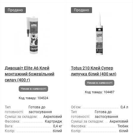
Продано
Продано
Дивоцвіт Elite A6 Клей
Totus 210 Клей Супер
монтажний божевільний
липучка білий (400 мл)
силач (400 г)
Немає в наявності
Немає в наявності
Код товару: 104487
Код товару: 104524
Тип
Готова до
Об'єм:
0,4 л
готовності:
застосування
Тип
Готова до
Суміші за складом:
Акриловий
готовності:
застосування
Фасовка:
Картридж
Суміші за складом:
Акриловий
Вага:
0,4 кг
Фасовка:
Тюбик
Колір:
білий
Колір:
білий