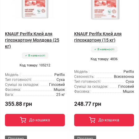
KNAUF Perlfix Клей для
KNAUF Perlfix Клей для
гіпсокартону Молдова (25
гіпсокартону (15 кг)
кг)
В наявності
В наявності
Код товару: 4836
Код товару: 105212
Модель :
Perlfix
Модель :
Perlfix
Сезонність:
Всесезонна
Тип готовності:
Суха
Тип готовності:
Суха
Суміші за складом:
Гіпсовий
Суміші за складом:
Гіпсовий
Фасовка:
Мішок
Фасовка:
Мішок
Вага:
25 кг
355.88 грн
248.77 грн
До кошика
До кошика
Продано
Продано