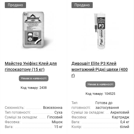
Продано
Продано
Майстер Уніфікс Клей для
Дивоцвіт Elite P3 Клей
гіпсокартону (15 кг)
монтажний Рідкі цвяхи (400
г)
Немає в наявності
Немає в наявності
Код товару: 2438
Код товару: 104525
Тип
Готова до
Сезонність:
Всесезонна
готовності:
застосування
Тип готовності:
Суха
Суміші за складом:
Акриловий
Суміші за складом:
Гіпсовий
Фасовка:
Картридж
Фасовка:
Мішок
Вага:
0,4 кг
Вага:
15 кг
Колір:
білий