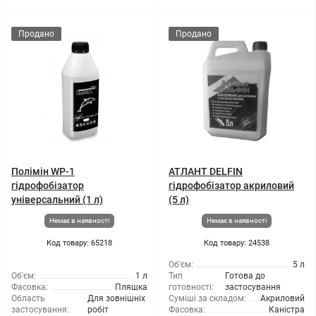
Продано
Продано
Полімін WP-1
АТЛАНТ DELFIN
гідрофобізатор
гідрофобізатор акриловий
універсальний (1 л)
(5 л)
Немає в наявності
Немає в наявності
Код товару: 65218
Код товару: 24538
Об'єм:
5 л
Об'єм:
1 л
Тип
Готова до
Фасовка:
Пляшка
готовності:
застосування
Область
Для зовнішніх
Суміші за складом:
Акриловий
застосування:
робіт
Фасовка:
Каністра