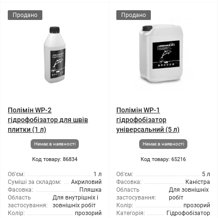
Продано
Продано
Полімін WP-2
Полімін WP-1
гідрофобізатор для швів
гідрофобізатор
плитки (1 л)
універсальний (5 л)
Немає в наявності
Немає в наявності
Код товару: 86834
Код товару: 65216
Об'єм:
1 л
Об'єм:
5 л
Суміші за складом:
Акриловий
Фасовка:
Каністра
Фасовка:
Пляшка
Область
Для зовнішніх
Область
Для внутрішніх і
застосування:
робіт
застосування:
зовнішніх робіт
Колір:
прозорий
Колір:
прозорий
Категорія:
Гідрофобізатор