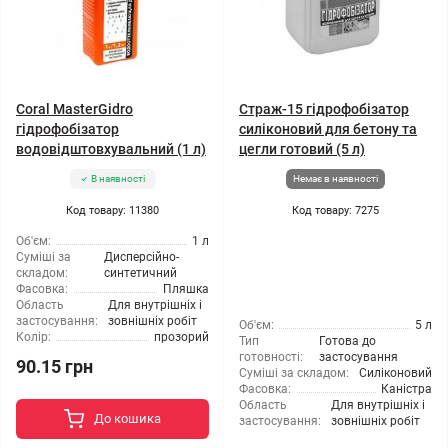
Coral MasterGidro
Страж-15 гідрофобізатор
гідрофобізатор
силіконовий для бетону та
водовідштовхувальний (1 л)
цегли готовий (5 л)
В наявності
Немає в наявності
Код товару: 11380
Код товару: 7275
Об'єм:
1 л
Суміші за
Дисперсійно-
складом:
синтетичний
Фасовка:
Пляшка
Область
Для внутрішніх і
застосування:
зовнішніх робіт
Об'єм:
5 л
Колір:
прозорий
Тип
Готова до
готовності:
застосування
90.15 грн
Суміші за складом:
Силіконовий
Фасовка:
Каністра
Область
Для внутрішніх і
До кошика
застосування:
зовнішніх робіт