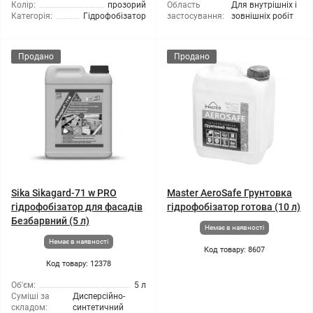
Колір:
прозорий
Область
Для внутрішніх і
Категорія:
Гідрофобізатор
застосування:
зовнішніх робіт
Продано
Продано
Sika Sikagard-71 w PRO
Master AeroSafe Грунтовка
гідрофобізатор для фасадів
гідрофобізатор готова (10 л)
Безбарвний (5 л)
Немає в наявності
Немає в наявності
Код товару: 8607
Код товару: 12378
Об'єм:
5 л
Суміші за
Дисперсійно-
складом:
синтетичний