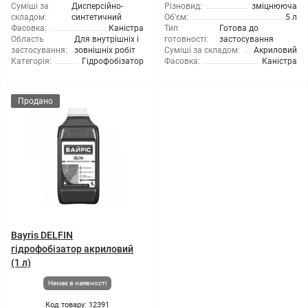
Суміші за
Дисперсійно-
Різновид:
зміцнююча
складом:
синтетичний
Об'єм:
5 л
Фасовка:
Каністра
Тип
Готова до
Область
Для внутрішніх і
готовності:
застосування
застосування:
зовнішніх робіт
Суміші за складом:
Акриловий
Категорія:
Гідрофобізатор
Фасовка:
Каністра
Продано
Bayris DELFIN
гідрофобізатор акриловий
(1 л)
Немає в наявності
Код товару: 12391