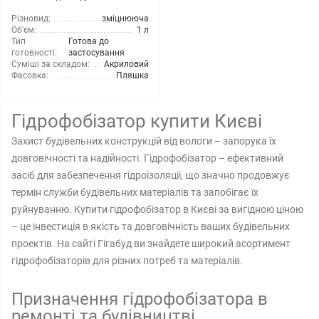
Різновид:
зміцнююча
Об'єм:
1 л
Тип
Готова до
готовності:
застосування
Суміші за складом:
Акриловий
Фасовка:
Пляшка
Гідрофобізатор купити Києві
Захист будівельних конструкцій від вологи – запорука їх
довговічності та надійності. Гідрофобізатор – ефективний
засіб для забезпечення гідроізоляції, що значно продовжує
термін служби будівельних матеріалів та запобігає їх
руйнуванню. Купити гідрофобізатор в Києві за вигідною ціною
– це інвестиція в якість та довговічність ваших будівельних
проектів. На сайті Гігабуд ви знайдете широкий асортимент
гідрофобізаторів для різних потреб та матеріалів.
Призначення гідрофобізатора в
ремонті та будівництві