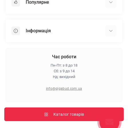
Популярне
Гіпсокартон
OSB
Інформація
Пінопласт
Пінополістирол
Доставка
Мінеральна вата
Оплата
Час роботи
Клей для плитки
Контакти
Пн-Пт: з 8 до 18
Гарантія та повернення
Сб: з 9 до 14
Нд: вихідний
Про магазин
Політика конфіденційності
info@gigabud.com.ua
Відгуки
Блог
Карта сайту
Каталог товарів
Виробники