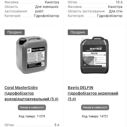
Фасовка:
Каністра
Об'єм:
10 л
Область
Для зовнішніх
Фасовка:
Каністра
застосування:
робіт
Область застосування:
Для стін
Категорія:
Гідрофобізатор
Категорія:
Гідрофобізатор
Продано
Продано
Coral MasterGidro
Bayris DELFIN
гідрофобізатор
гідрофобізатор акриловий
водовідштовхувальний (5 л)
(5 л)
Немає в наявності
Немає в наявності
Код товару: 11379
Код товару: 14721
Об'єм:
5 л