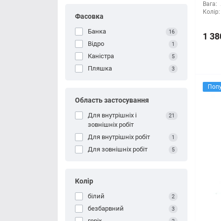
Вага:
Колір:
Фасовка
Банка
16
1 38
Відро
1
Каністра
5
Пляшка
3
Поп
Область застосування
Для внутрішніх і
21
зовнішніх робіт
Для внутрішніх робіт
1
Для зовнішніх робіт
5
Колір
білий
2
безбарвний
3
горіх