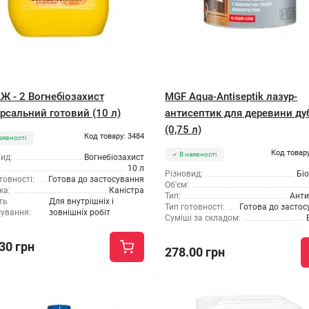
Ж - 2 Вогнебіозахист
MGF Aqua-Antiseptik лазур-
ерсальний готовий (10 л)
антисептик для деревини ду
(0,75 л)
Код товару: 3484
аявності
Код товару
В наявності
ид:
Вогнебіозахист
10 л
Різновид:
Бі
товності:
Готова до застосування
Об'єм:
ка:
Каністра
Тип:
Анти
ть
Для внутрішніх і
Тип готовності:
Готова до засто
сування:
зовнішніх робіт
Суміші за складом:
30 грн
278.00 грн