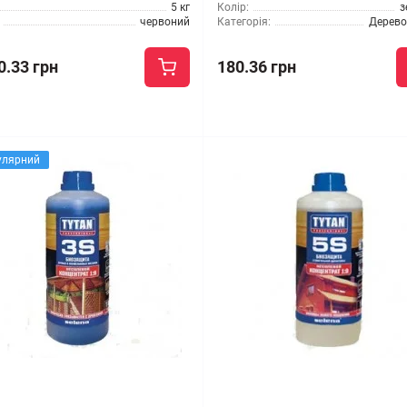
5 кг
Колір:
з
червоний
Категорія:
Дерево
0.33 грн
180.36 грн
улярний