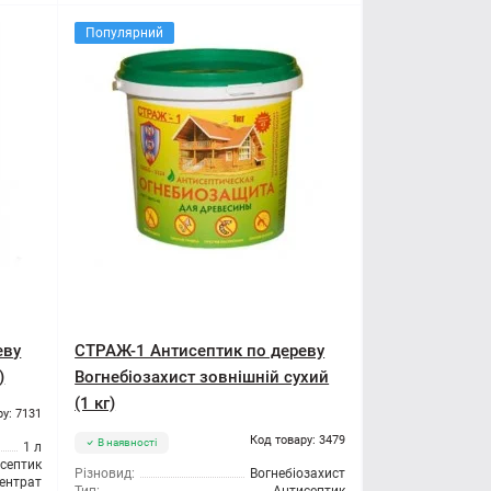
Популярний
еву
СТРАЖ-1 Антисептик по дереву
)
Вогнебіозахист зовнішній сухий
(1 кг)
ру: 7131
Код товару: 3479
В наявності
1 л
септик
Різновид:
Вогнебіозахист
ентрат