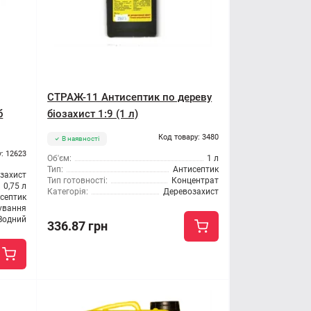
СТРАЖ-11 Антисептик по дереву
б
біозахист 1:9 (1 л)
Код товару: 3480
В наявності
: 12623
Об'єм:
1 л
Тип:
Антисептик
озахист
Тип готовності:
Концентрат
0,75 л
Категорія:
Деревозахист
септик
сування
Водний
336.87 грн