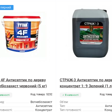
улярний
n 4F Антисептик по дереву
СТРАЖ-3 Антисептик по дер
біозахист червоний (5 кг)
концентрат 1: 9 Зелений (1 л
Код товару: 5232
Код това
аявності
В наявності
ид:
Вогнебіозахист
Об'єм:
Антисептик
Тип:
Анти
товності:
Концентрат
Тип готовності:
Конц