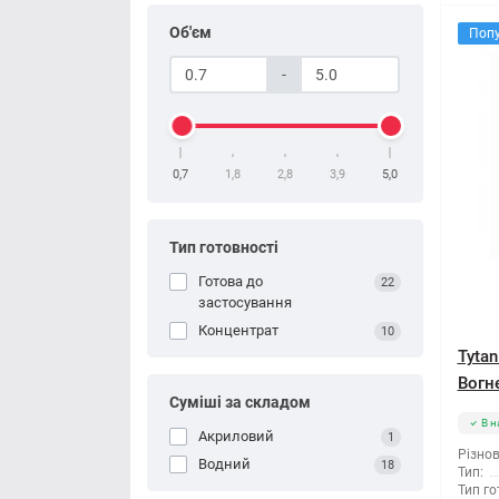
Об'єм
Поп
-
0,7
1,8
2,8
3,9
5,0
Тип готовності
Готова до
22
застосування
Концентрат
10
Tyta
Вогне
Суміші за складом
В н
Акриловий
1
Різнов
Водний
18
Тип:
Тип го