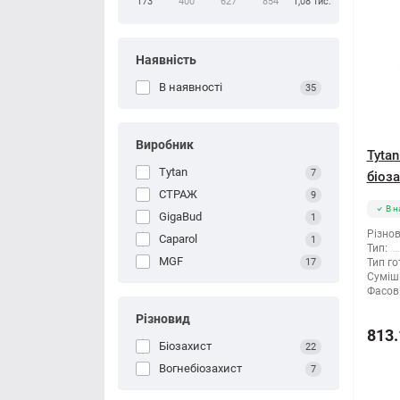
173
400
627
854
1,08 тис.
Наявність
В наявності
35
Виробник
Tyta
Tytan
7
біоза
СТРАЖ
9
В н
GigaBud
1
Різнов
Caparol
1
Тип:
MGF
17
Тип го
Суміші
Фасов
Різновид
813.
Біозахист
22
Вогнебіозахист
7