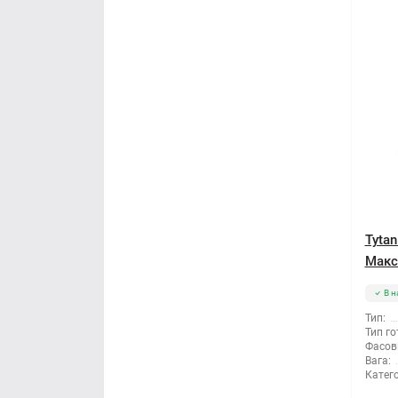
Tyta
Макси
В н
Тип:
Тип го
Фасов
Вага:
Катего