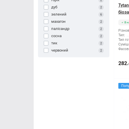
2
Tyta
дуб
2
біоза
зелений
6
махагон
2
В н
палісандр
2
Різнов
Тип:
сосна
2
Тип го
тик
2
Суміші
Фасов
червоний
2
282.
Поп