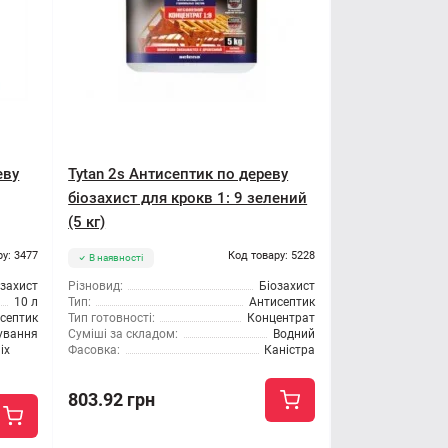
еву
Tytan 2s Антисептик по дереву
біозахист для крокв 1: 9 зелений
(5 кг)
ру: 3477
Код товару: 5228
В наявності
озахист
Різновид:
Біозахист
10 л
Тип:
Антисептик
септик
Тип готовності:
Концентрат
сування
Суміші за складом:
Водний
іх
Фасовка:
Каністра
803.92 грн