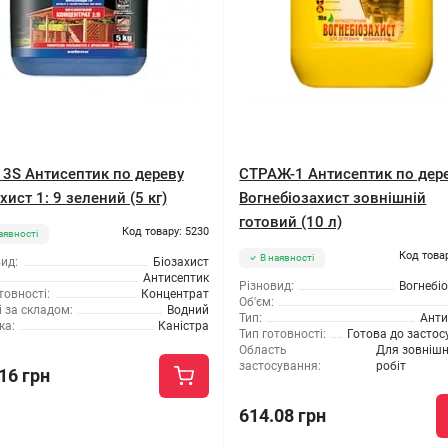
n 3S Антисептик по дереву
СТРАЖ-1 Антисептик по дер
хист 1: 9 зелений (5 кг)
Вогнебіозахист зовнішній
готовий (10 л)
Код товару: 5230
аявності
Код това
В наявності
ид:
Біозахист
Антисептик
Різновид:
Вогнебі
товності:
Концентрат
Об'єм:
 за складом:
Водний
Тип:
Анти
ка:
Каністра
Тип готовності:
Готова до засто
Область
Для зовнішн
застосування:
робіт
16 грн
614.08 грн