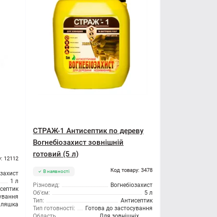
СТРАЖ-1 Антисептик по дереву
Вогнебіозахист зовнішній
готовий (5 л)
: 12112
Код товару: 3478
В наявності
озахист
1 л
Різновид:
Вогнебіозахист
септик
Об'єм:
5 л
сування
Тип:
Антисептик
ляшка
Тип готовності:
Готова до застосування
Область
Для зовнішніх