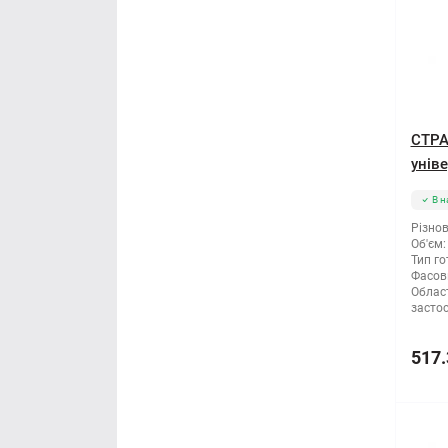
СТРА
унів
В н
Різнов
Об'єм:
Тип го
Фасов
Облас
засто
517.