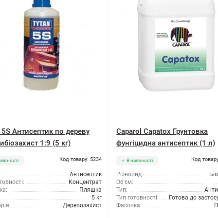
n 5S Антисептик по дереву
Caparol Capatox Грунтовка
біозахист 1:9 (5 кг)
фунгіцидна антисептик (1 л)
Код товару: 5234
Код товару
аявності
В наявності
Антисептик
Різновид:
Бі
товності:
Концентрат
Об'єм:
ка:
Пляшка
Тип:
Анти
5 кг
Тип готовності:
Готова до засто
рія:
Деревозахист
Фасовка:
П