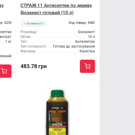
ву
СТРАЖ-11 Антисептик по дереву
біозахист готовий (10 л)
ру: 5233
Код товару: 3482
В наявності
септик
Різновид:
Біозахист
ентрат
Об'єм:
10 л
1 кг
Тип:
Антисептик
Тип готовності:
Готова до застосування
Фасовка:
Каністра
елений
483.78 грн