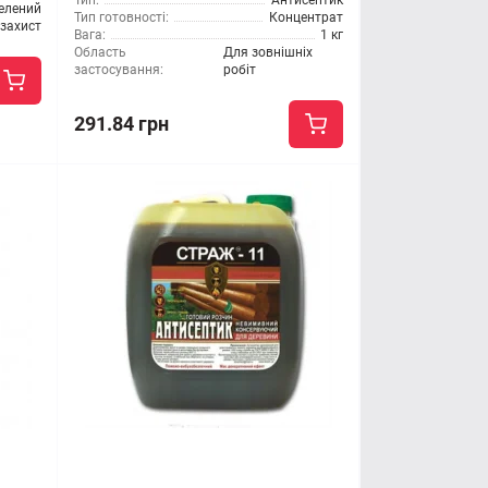
Тип:
Антисептик
елений
Тип готовності:
Концентрат
захист
Вага:
1 кг
Область
Для зовнішніх
застосування:
робіт
291.84 грн