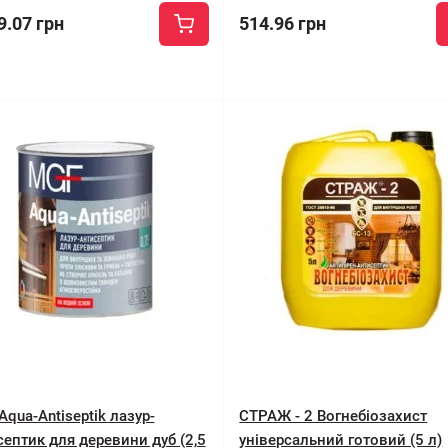
9.07 грн
514.96 грн
qua-Antiseptik лазур-
СТРАЖ - 2 Вогнебіозахист
септик для деревини дуб (2,5
універсальний готовий (5 л)