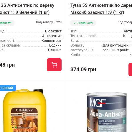
n 3S Антисептик по дереву
Tytan 5S Антисептик по дере
хист 1: 9 Зелений (1 кг)
Максибіозахист 1:9 (1 кг)
Код товару: 5229
Код това
аявності
В наявності
ид:
Біозахист
Тип:
Анти
Антисептик
Тип готовності:
Конц
товності:
Концентрат
Вага:
 за складом:
Водний
Область
Для внутрішніх і
ка:
Пляшка
застосування:
зовнішніх робіт
Колір:
з
48 грн
374.09 грн
улярний