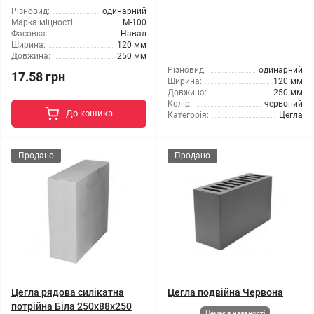
Різновид:
одинарний
Марка міцності:
М-100
Фасовка:
Навал
Ширина:
120 мм
Довжина:
250 мм
Різновид:
одинарний
17.58 грн
Ширина:
120 мм
Довжина:
250 мм
Колір:
червоний
До кошика
Категорія:
Цегла
Продано
Продано
Цегла рядова силікатна
Цегла подвійна Червона
потрійна Біла 250х88х250
Немає в наявності