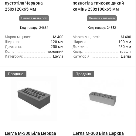
пустотіла Червона
повнотіла тичкова дикий
250x120x65 мм
камінь 230x100x65 мм
Немає в наявності
Немає в наявності
Код товару: 24664
Код товару: 24652
Марка міцності:
М-400
Марка міцності:
М-400
Ширина:
120 мм
Ширина:
100 мм
Довжина:
250 мм
Довжина:
230 мм
Колір:
червоний
Колір:
графіт
Категорія:
Цегла
Категорія:
Цегла
Продано
Продано
Цегла М-300 Біла Церква
Цегла М-300 Біла Церква