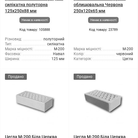
силікатна полуторна
облицювальна Червона
125х250х88 мм
250х120х65 мм
Немає в наявності
Немає в наявності
Код товару: 105888
Код товару: 23789
Різновид:
полуторний
Тип:
силікатна
Марка міцності:
М-200
Марка міцності:
М-200
Фасовка:
Навал
Колір:
червоний
Ширина:
125 мм
Категорія:
Цегла
Продано
Продано
Цегла М-200 Біла Церква
Цегла М-200 Біла Церква