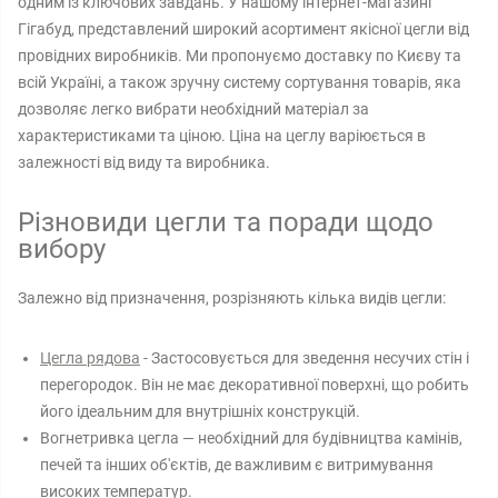
одним із ключових завдань. У нашому інтернет-магазині
Гігабуд, представлений широкий асортимент якісної цегли від
провідних виробників. Ми пропонуємо доставку по Києву та
всій Україні, а також зручну систему сортування товарів, яка
дозволяє легко вибрати необхідний матеріал за
характеристиками та ціною. Ціна на цеглу варіюється в
залежності від виду та виробника.
Різновиди цегли та поради щодо
вибору
Залежно від призначення, розрізняють кілька видів цегли:
Цегла рядова
- Застосовується для зведення несучих стін і
перегородок. Він не має декоративної поверхні, що робить
його ідеальним для внутрішніх конструкцій.
Вогнетривка цегла — необхідний для будівництва камінів,
печей та інших об'єктів, де важливим є витримування
високих температур.