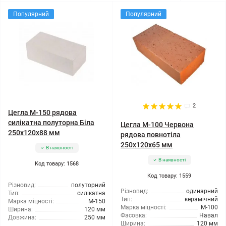
Популярний
Популярний
2
Цегла М-150 рядова
силікатна полуторна Біла
Цегла М-100 Червона
250x120x88 мм
рядова повнотіла
250х120х65 мм
В наявності
В наявності
Код товару: 1568
Код товару: 1559
Різновид:
полуторний
Різновид:
одинарний
Тип:
силікатна
Тип:
керамічний
Марка міцності:
М-150
Марка міцності:
М-100
Ширина:
120 мм
Фасовка:
Навал
Довжина:
250 мм
Ширина:
120 мм