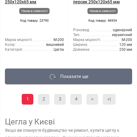
250х120х65 мм
персик 250х120х65 мм
Немає в наявності
Немає в наявності
Код товару: 23790
Код товару: 46934
Різновид:
одинарний
Тип:
керамічний
Марка міцності:
М-200
Марка міцності:
М-200
Колір:
вишневий
Ширина:
120 мм
Категорія:
Цегла
Довжина:
250 мм
Показати ще
1
2
3
4
>
>|
Цегла у Києві
Якщо ви плануєте будівництво чи ремонт, купити цеглу є