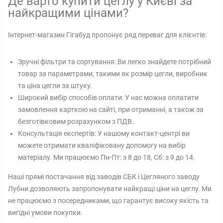
Де варто купити цеглу у Києві за
найкращими цінами?
Інтернет-магазин Гігабуд пропонує ряд переваг для клієнтів:
Зручні фільтри та сортування: Ви легко знайдете потрібний
товар за параметрами, такими як розмір цегли, виробник
та ціна цегли за штуку.
Широкий вибір способів оплати: У нас можна оплатити
замовлення карткою на сайті, при отриманні, а також за
безготівковим розрахунком з ПДВ.
Консультація експертів: У нашому контакт-центрі ви
можете отримати кваліфіковану допомогу на вибір
матеріалу. Ми працюємо Пн-Пт: з 8 до 18, Сб: з 9 до 14.
Наші прямі постачання від заводів СБК і Цегляного заводу
Лубни дозволяють запропонувати найкращі ціни на цеглу. Ми
не працюємо з посередниками, що гарантує високу якість та
вигідні умови покупки.