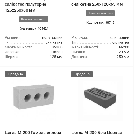
силікатна полуторна
силікатна 250х120х65 мм
125х250х88 мм
Немає в наявності
Немає в наявності
Код товару: 38743
Код товару: 105421
Різновид:
полуторний
Різновид:
одинарний
Тип:
силікатна
Тип:
силікатна
Марка міцності:
М-200
Марка міцності:
М-200
Фасовка:
Навал
Ширина:
120 мм
Ширина:
125 мм
Довжина:
250 мм
Продано
Продано
Цегла М-200 Гомель рядова
Цегла М-200 Біла Церква