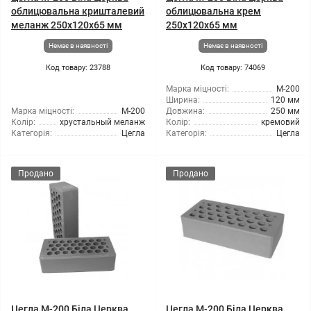
облицювальна кришталевий
облицювальна крем
меланж 250х120х65 мм
250х120х65 мм
Немає в наявності
Немає в наявності
Код товару: 23788
Код товару: 74069
Марка міцності:
М-200
Ширина:
120 мм
Марка міцності:
М-200
Довжина:
250 мм
Колір:
хрустальный меланж
Колір:
кремовий
Категорія:
Цегла
Категорія:
Цегла
Продано
Продано
Цегла М-200 Біла Церква
Цегла М-200 Біла Церква