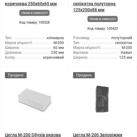
коричнева 250x60x65 мм
силікатна полуторна
125х250х88 мм
Немає в наявності
Немає в наявності
Код товару: 105328
Код товару: 105423
Тип:
клінкерна
Різновид:
полуторний
Марка міцності:
М-300
Тип:
силікатна
Ширина:
60 мм
Марка міцності:
М-200
Довжина:
250 мм
Фасовка:
Навал
Колір:
коричневий
Ширина:
125 мм
Продано
Продано
Цегла М-200 Обухів рядова
Цегла М-200 Запоріжжя