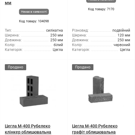
мм
Код товару: 7170
Немає в наявності
Код товару: 104098
Тип:
силікатна
Різновид:
подвійний
Ширина:
250 мм
Ширина:
120 мм
Довжина:
250 мм
Довжина:
250 мм
Колір:
білий
Колір:
червоний
Категорія:
Цегла
Категорія:
Цегла
Продано
Продано
Цегла М-400 Рубелеко
Цегла М-400 Рубелеко
клінкер облицювальна
графіт облицювальна