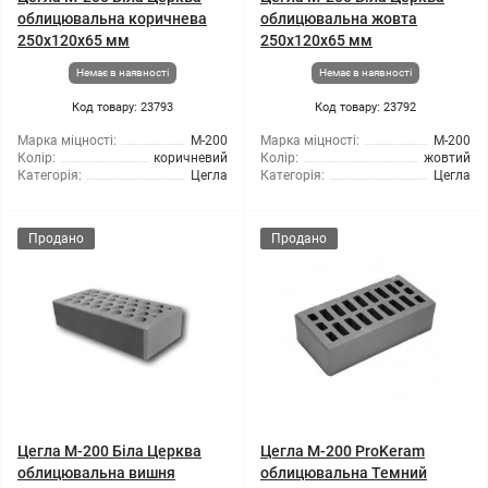
облицювальна коричнева
облицювальна жовта
250х120х65 мм
250х120х65 мм
Немає в наявності
Немає в наявності
Код товару: 23793
Код товару: 23792
Марка міцності:
М-200
Марка міцності:
М-200
Колір:
коричневий
Колір:
жовтий
Категорія:
Цегла
Категорія:
Цегла
Продано
Продано
Цегла М-200 Біла Церква
Цегла М-200 ProKeram
облицювальна вишня
облицювальна Темний