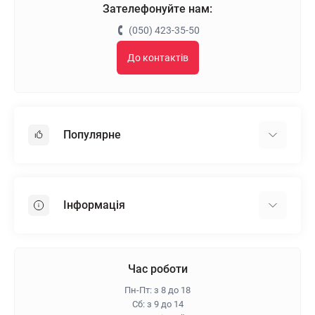
Зателефонуйте нам:
(050) 423-35-50
До контактів
Популярне
Гіпсокартон
OSB
Інформація
Пінопласт
Пінополістирол
Доставка
Мінеральна вата
Оплата
Час роботи
Клей для плитки
Контакти
Пн-Пт: з 8 до 18
Гарантія та повернення
Сб: з 9 до 14