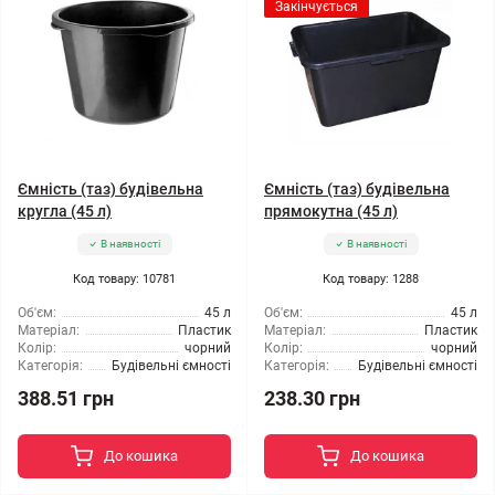
Закінчується
Ємність (таз) будівельна
Ємність (таз) будівельна
кругла (45 л)
прямокутна (45 л)
В наявності
В наявності
Код товару: 10781
Код товару: 1288
Об'єм:
45 л
Об'єм:
45 л
Матеріал:
Пластик
Матеріал:
Пластик
Колір:
чорний
Колір:
чорний
Категорія:
Будівельні ємності
Категорія:
Будівельні ємності
388.51 грн
238.30 грн
До кошика
До кошика