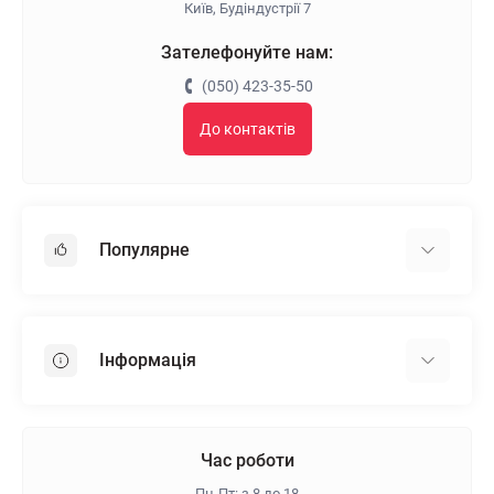
Київ, Будіндустрії 7
Зателефонуйте нам:
(050) 423-35-50
До контактів
Популярне
Гіпсокартон
OSB
Інформація
Пінопласт
Пінополістирол
Доставка
Мінеральна вата
Оплата
Час роботи
Клей для плитки
Контакти
Пн-Пт: з 8 до 18