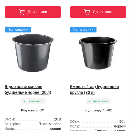
До кошика
До кошика
Популярний
Популярний
Відро пластмасове
Ємність (таз) будівельна
будівельне чорне (20 л)
кругла (90 л)
В наявності
В наявності
Код товару: 601
Код товару: 10782
Об'єм:
20 л
Об'єм:
90 л
Матеріал:
Пластмасове
Колір:
чорний
Колір:
чорний