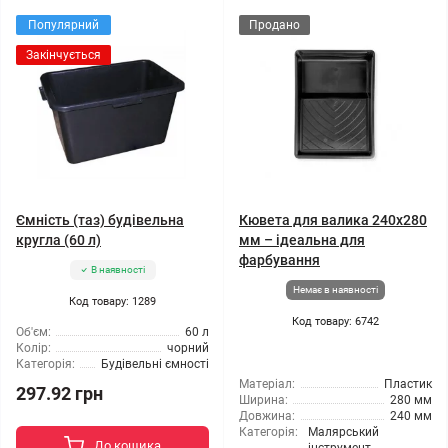
Популярний
Продано
Закінчується
Ємність (таз) будівельна
Кювета для валика 240x280
кругла (60 л)
мм – ідеальна для
фарбування
В наявності
Немає в наявності
Код товару: 1289
Код товару: 6742
Об'єм:
60 л
Колір:
чорний
Категорія:
Будівельні ємності
Матеріал:
Пластик
297.92 грн
Ширина:
280 мм
Довжина:
240 мм
Категорія:
Малярський
До кошика