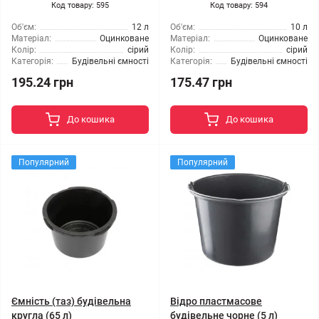
Код товару: 595
Код товару: 594
Об'єм:
12 л
Об'єм:
10 л
Матеріал:
Оцинковане
Матеріал:
Оцинковане
Колір:
сірий
Колір:
сірий
Категорія:
Будівельні ємності
Категорія:
Будівельні ємності
195.24 грн
175.47 грн
До кошика
До кошика
Популярний
Популярний
Ємність (таз) будівельна
Відро пластмасове
кругла (65 л)
будівельне чорне (5 л)