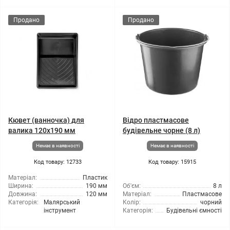
Продано
Продано
Кювет (ванночка) для
Відро пластмасове
валика 120x190 мм
будівельне чорне (8 л)
Немає в наявності
Немає в наявності
Код товару: 12733
Код товару: 15915
Матеріал:
Пластик
Ширина:
190 мм
Об'єм:
8 л
Довжина:
120 мм
Матеріал:
Пластмасове
Категорія:
Малярський
Колір:
чорний
інструмент
Категорія:
Будівельні ємності