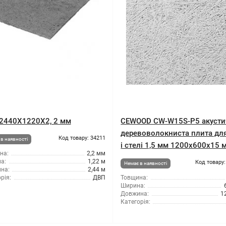
2440X1220X2, 2 мм
CEWOOD CW-W15S-P5 акусти
деревоволокниста плита для
Код товару: 34211
в наявності
і стелі 1,5 мм 1200x600x15 
на:
2,2 мм
а:
1,22 м
Код товару:
Немає в наявності
на:
2,44 м
рія:
ДВП
Товщина:
Ширина:
Довжина:
1
Категорія: