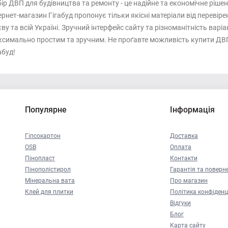
ір ДВП для будівництва та ремонту - це надійне та економічне рішенн
ернет-магазин Гігабуд пропонує тільки якісні матеріали від переві
ву та всій Україні. Зручний інтерфейс сайту та різноманітність вар
симально простим та зручним. Не проґавте можливість купити ДВП 
абуд!
Популярне
Інформація
Гіпсокартон
Доставка
OSB
Оплата
Пінопласт
Контакти
Пінополістирол
Гарантія та поверн
Мінеральна вата
Про магазин
Клей для плитки
Політика конфіденц
Відгуки
Блог
Карта сайту