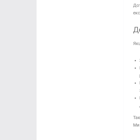
Дот
екс
Д
Якщ
Так
Ми 