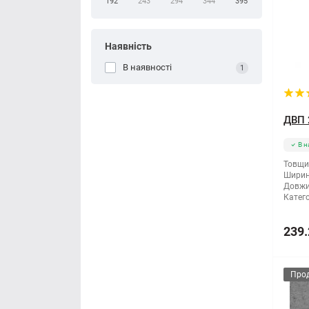
192
243
294
344
395
Наявність
В наявності
1
ДВП 
В н
Товщи
Ширин
Довжи
Катего
239.
Про