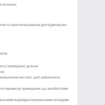
их волокон;
ічне та практичне рішення для будівництва
нтів:
і у приміщенні, де вони
лу.
ревоволокнистих плит, щоб забезпечити
и по периметру приміщення, що запобігатиме
ціальними водовідштовхувальними складами.