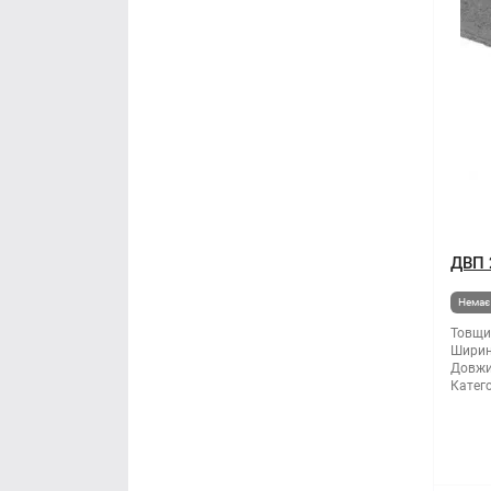
ДВП 
Немає 
Товщи
Ширин
Довжи
Катего