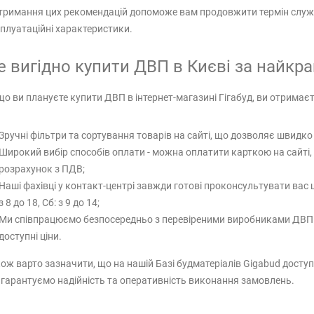
римання цих рекомендацій допоможе вам продовжити термін служб
плуатаційні характеристики.
е вигідно купити ДВП в Києві за найкр
о ви плануєте купити ДВП в інтернет-магазині Гігабуд, ви отримаєте
Зручні фільтри та сортування товарів на сайті, що дозволяє швидко
Широкий вибір способів оплати - можна оплатити карткою на сайті,
розрахунок з ПДВ;
Наші фахівці у контакт-центрі завжди готові проконсультувати вас
з 8 до 18, Сб: з 9 до 14;
Ми співпрацюємо безпосередньо з перевіреними виробниками ДВП щ
доступні ціни.
ож варто зазначити, що на нашій Базі будматеріалів Gigabud доступ
гарантуємо надійність та оперативність виконання замовлень.