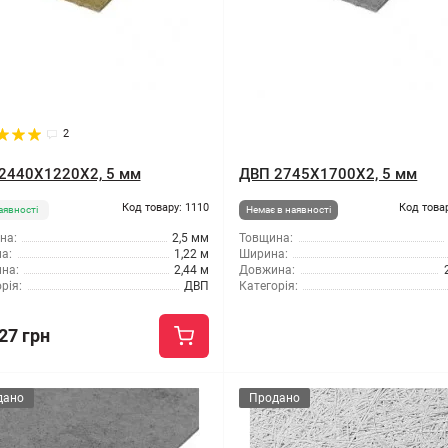
2
2440X1220X2, 5 мм
ДВП 2745X1700X2, 5 мм
Код товару: 1110
Код това
аявності
Немає в наявності
на:
2,5 мм
Товщина:
а:
1,22 м
Ширина:
на:
2,44 м
Довжина:
рія:
ДВП
Категорія:
27 грн
дано
Продано