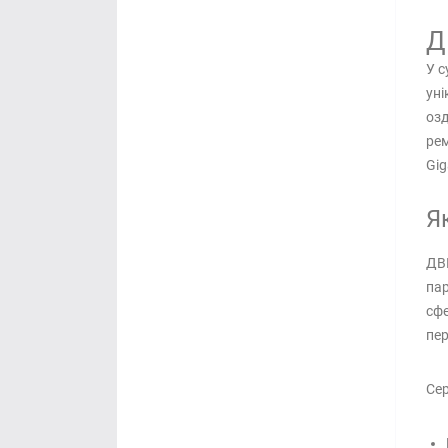
Д
У с
уні
озд
рем
Gig
Я
ДВП
пар
сфе
пер
Сер