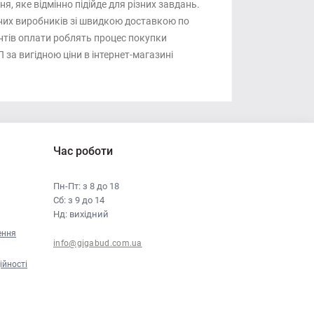
я, яке відмінно підійде для різних завдань.
рених виробників зі швидкою доставкою по
іантів оплати роблять процес покупки
за вигідною ціни в інтернет-магазині
Час роботи
Пн-Пт: з 8 до 18
Сб: з 9 до 14
Нд: вихідний
ення
info@gigabud.com.ua
ійності