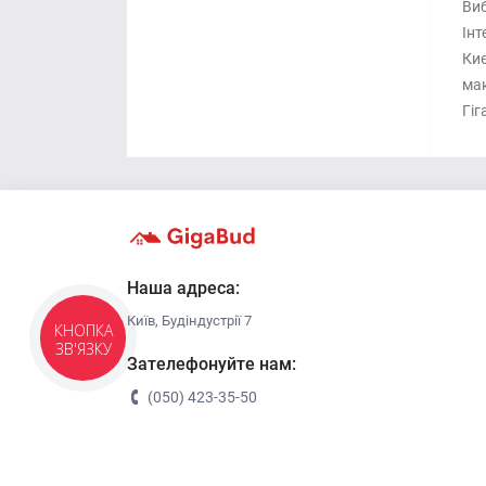
Виб
Інт
Киє
мак
Гіг
Наша адреса:
Київ, Будіндустрії 7
КНОПКА
ЗВ'ЯЗКУ
Зателефонуйте нам:
(050) 423-35-50