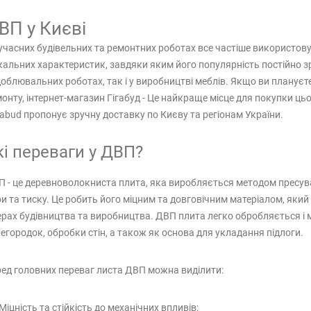
ВП у Києві
учасних будівельних та ремонтних роботах все частіше використов
кальних характеристик, завдяки яким його популярність постійно з
облювальних роботах, так і у виробництві меблів. Якщо ви плануєт
онту, інтернет-магазин Гігабуд - Це найкраще місце для покупки ць
abud пропонує зручну доставку по Києву та регіонам України.
кі переваги у ДВП?
 - це деревноволокниста плита, яка виробляється методом пресув
и та тиску. Це робить його міцним та довговічним матеріалом, який
рах будівництва та виробництва. ДВП плита легко обробляється і
егородок, обробки стін, а також як основа для укладання підлоги.
ед головних переваг листа ДВП можна виділити:
Міцність та стійкість до механічних впливів;