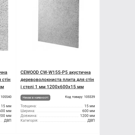
чна
CEWOOD CW-W15S-P5 акустична
 стін
деревоволокниста плита для стін
мм
і стелі 1 мм 1200x600x15 мм
 105540
Код товару: 105539
Немає в наявності
15 мм
Товщина:
15 мм
600 мм
Ширина:
600 мм
200 мм
Довжина:
1200 мм
ДВП
Категорія:
ДВП