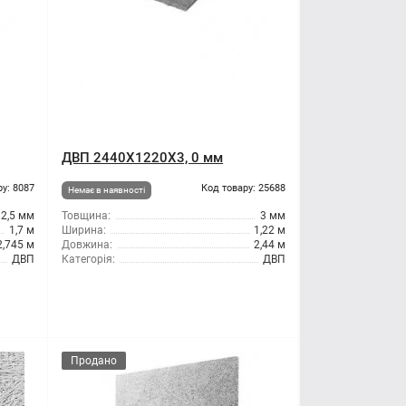
ДВП 2440X1220X3, 0 мм
ру: 8087
Код товару: 25688
Немає в наявності
2,5 мм
Товщина:
3 мм
1,7 м
Ширина:
1,22 м
2,745 м
Довжина:
2,44 м
ДВП
Категорія:
ДВП
Продано