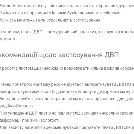
Екологічність матеріалу - він виготовляється з натуральних деревн
Низька ціна в порівнянні з іншими будівельними матеріалами;
Легкість монтажу та універсальність застосування.
им чином, плита ДВП — це чудовий вибір для тих, хто шукає економ
ремонту.
екомендації щодо застосування ДВП
 роботі з листом ДВП необхідно враховувати кілька важливих моме
Перед початком монтажу рекомендується акліматизувати ДВП панел
використовуватимуться. Це дозволить уникнути деформації матеріа
Використовуйте спеціальні кріпильні матеріали, призначені для де
надійну фіксацію.
При укладанні ДВП листів на підлогу слід залишати невеликі зазор
деформації при зміні вологості.
Для захисту від вологи рекомендується покривати плити ДВП спе