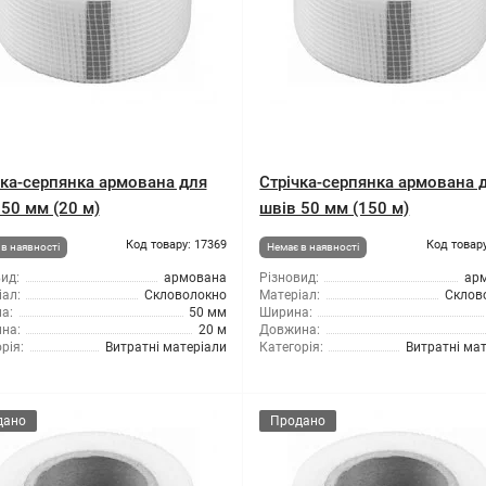
чка-серпянка армована для
Стрічка-серпянка армована 
 50 мм (20 м)
швів 50 мм (150 м)
Код товару: 17369
Код товару
в наявності
Немає в наявності
ид:
армована
Різновид:
ар
ал:
Скловолокно
Матеріал:
Склов
а:
50 мм
Ширина:
на:
20 м
Довжина:
рія:
Витратні матеріали
Категорія:
Витратні ма
дано
Продано