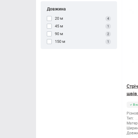
Довжина
20 м
4
45 м
1
90 м
2
150 м
1
Стрі
швів
В н
Різнов
Тип:
Матері
Ширин
Довжи