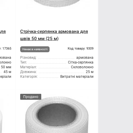
для
Стрічка-серпянка армована для
швів 50 мм (25 м)
: 17365
Код товару: 9309
Немає в наявності
мована
Різновид:
армована
олокно
Тип:
Сітка-серпянка
50 мм
Матеріал:
Скловолокно
45 м
Довжина:
25 м
теріали
Категорія:
Витратні матеріали
Продано