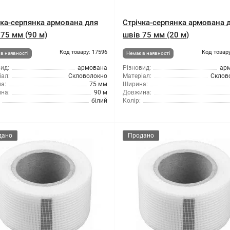
чка-серпянка армована для
Стрічка-серпянка армована 
 75 мм (90 м)
швів 75 мм (20 м)
Код товару: 17596
Код товару
в наявності
Немає в наявності
ид:
армована
Різновид:
ар
ал:
Скловолокно
Матеріал:
Склов
а:
75 мм
Ширина:
на:
90 м
Довжина:
білий
Колір:
дано
Продано