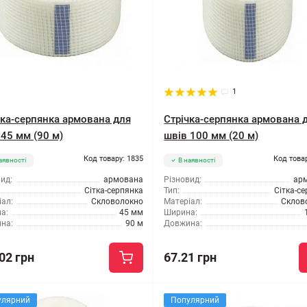
1
чка-серпянка армована для
Стрічка-серпянка армована 
 45 мм (90 м)
швів 100 мм (20 м)
Код товару: 1835
Код това
аявності
В наявності
ид:
армована
Різновид:
ар
Сітка-серпянка
Тип:
Сітка-с
ал:
Скловолокно
Матеріал:
Склов
а:
45 мм
Ширина:
на:
90 м
Довжина:
02 грн
67.21 грн
улярний
Популярний