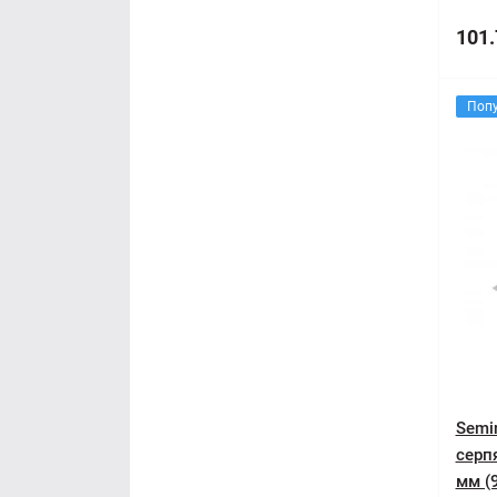
101.
Поп
Semin
серп
мм (