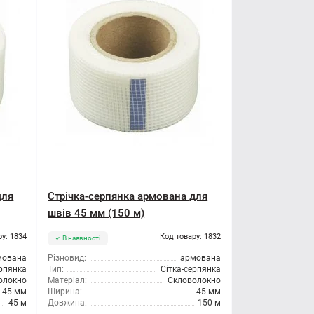
для
Стрічка-серпянка армована для
швів 45 мм (150 м)
ру: 1834
Код товару: 1832
В наявності
мована
Різновид:
армована
ерпянка
Тип:
Сітка-серпянка
олокно
Матеріал:
Скловолокно
45 мм
Ширина:
45 мм
45 м
Довжина:
150 м