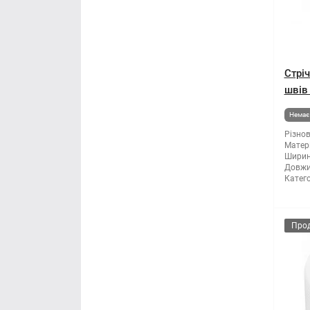
Стрі
швів
Немає 
Різнов
Матері
Ширин
Довжи
Катего
Про