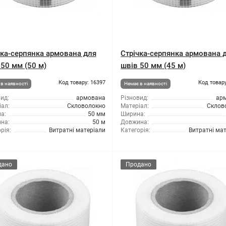
чка-серпянка армована для
Стрічка-серпянка армована 
 50 мм (50 м)
швів 50 мм (45 м)
Код товару: 16397
Код товару
в наявності
Немає в наявності
ид:
армована
Різновид:
ар
ал:
Скловолокно
Матеріал:
Склов
а:
50 мм
Ширина:
на:
50 м
Довжина:
рія:
Витратні матеріали
Категорія:
Витратні ма
дано
Продано