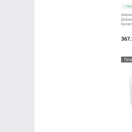
В н
Ширин
Довжи
Катего
367.
Про