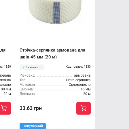
для
Стрічка-серпянка армована для
швів 45 мм (20 м)
ру: 1829
Код товару: 1833
В наявності
мована
Різновид:
армована
ерпянка
Тип:
Сітка-серпянка
олокно
Матеріал:
Скловолокно
100 мм
Ширина:
45 мм
20 м
Довжина:
20 м
33.63 грн
Популярний