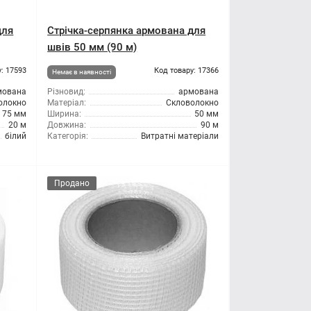
для
Стрічка-серпянка армована для
швів 50 мм (90 м)
: 17593
Код товару: 17366
Немає в наявності
мована
Різновид:
армована
олокно
Матеріал:
Скловолокно
75 мм
Ширина:
50 мм
20 м
Довжина:
90 м
білий
Категорія:
Витратні матеріали
Продано