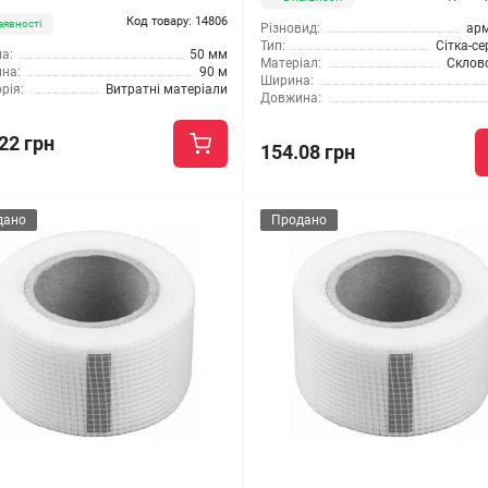
Код товару: 14806
аявності
Різновид:
ар
Тип:
Сітка-с
а:
50 мм
Матеріал:
Склов
на:
90 м
Ширина:
рія:
Витратні матеріали
Довжина:
22 грн
154.08 грн
дано
Продано