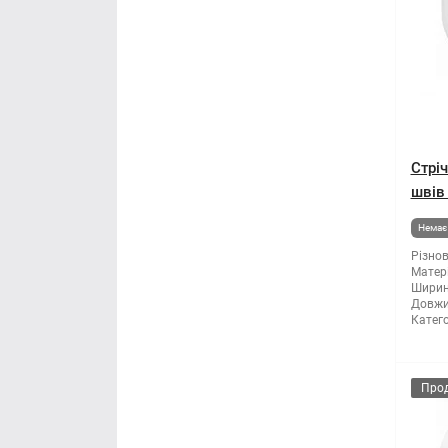
Стрі
швів
Немає 
Різнов
Матері
Ширин
Довжи
Катего
Про