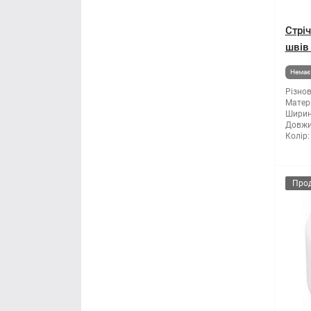
Стрі
швів
Немає 
Різнов
Матері
Ширин
Довжи
Колір:
Про