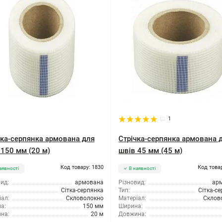
1
чка-серпянка армована для
Стрічка-серпянка армована 
 150 мм (20 м)
швів 45 мм (45 м)
Код товару: 1830
Код това
аявності
В наявності
ид:
армована
Різновид:
ар
Сітка-серпянка
Тип:
Сітка-с
ал:
Скловолокно
Матеріал:
Склов
а:
150 мм
Ширина:
на:
20 м
Довжина: