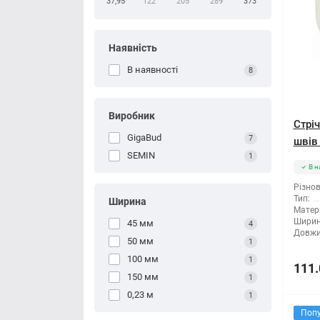
37,95
122
205
289
373
Наявність
В наявності
8
Виробник
Стрі
GigaBud
7
швів
SEMIN
1
В н
Різнов
Тип:
Ширина
Матері
Ширин
45 мм
4
Довжи
50 мм
1
100 мм
1
111.
150 мм
1
0,23 м
1
Поп