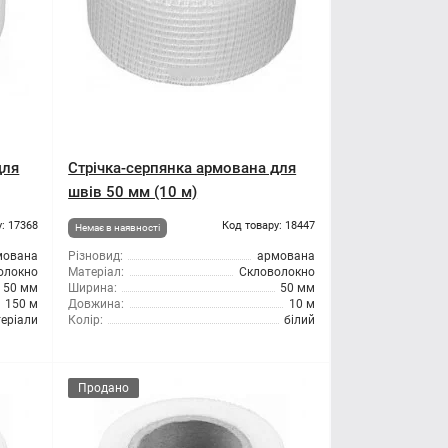
для
Стрічка-серпянка армована для
швів 50 мм (10 м)
: 17368
Код товару: 18447
Немає в наявності
мована
Різновид:
армована
олокно
Матеріал:
Скловолокно
50 мм
Ширина:
50 мм
150 м
Довжина:
10 м
теріали
Колір:
білий
Продано