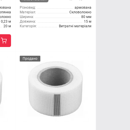
мована
Різновид:
армована
ерпянка
Матеріал:
Скловолокно
олокно
Ширина:
80 мм
0,23 м
Довжина:
15 м
20 м
Категорія:
Витратні матеріали
Продано