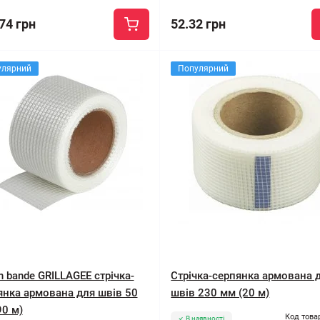
74 грн
52.32 грн
улярний
Популярний
 bande GRILLAGEЕ стрічка-
Стрічка-серпянка армована 
янка армована для швів 50
швів 230 мм (20 м)
90 м)
Код това
В наявності