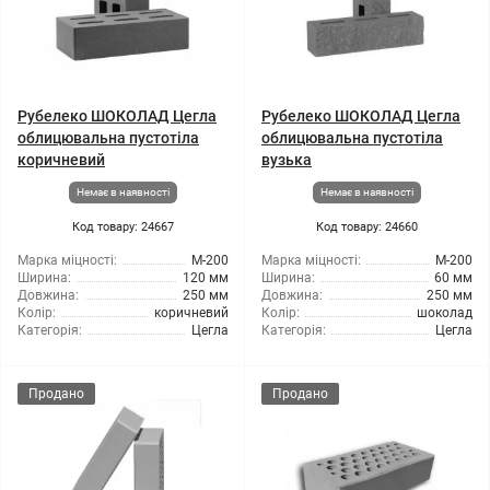
Рубелеко ШОКОЛАД Цегла
Рубелеко ШОКОЛАД Цегла
облицювальна пустотіла
облицювальна пустотіла
коричневий
вузька
Немає в наявності
Немає в наявності
Код товару: 24667
Код товару: 24660
Марка міцності:
М-200
Марка міцності:
М-200
Ширина:
120 мм
Ширина:
60 мм
Довжина:
250 мм
Довжина:
250 мм
Колір:
коричневий
Колір:
шоколад
Категорія:
Цегла
Категорія:
Цегла
Продано
Продано