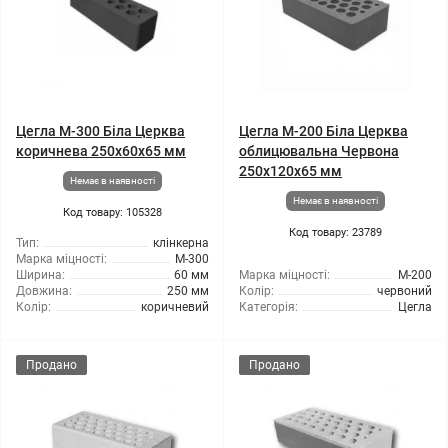
Цегла М-300 Біла Церква
Цегла М-200 Біла Церква
коричнева 250x60x65 мм
облицювальна Червона
250х120х65 мм
Немає в наявності
Немає в наявності
Код товару: 105328
Код товару: 23789
Тип:
клінкерна
Марка міцності:
М-300
Ширина:
60 мм
Марка міцності:
М-200
Довжина:
250 мм
Колір:
червоний
Колір:
коричневий
Категорія:
Цегла
Продано
Продано