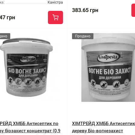
ка:
Каністра
383.65 грн
47 грн
дано
Продано
РЕЙД ХМББ Антисептик по
ХІМТРЕЙД ХМББ Антисептик
у біозахист концентрат (0,9
дереву Біо-вогнезахист