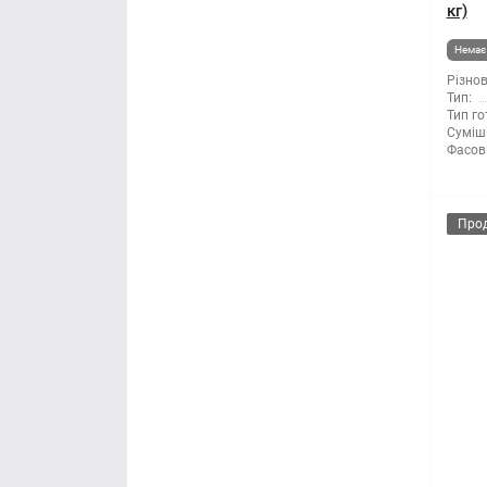
кг)
Немає 
Різнов
Тип:
Тип го
Суміші
Фасов
Про