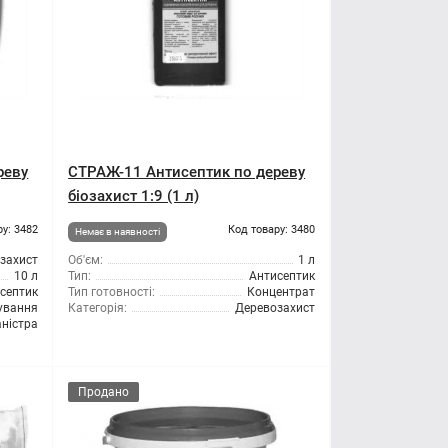
реву
СТРАЖ-11 Антисептик по дереву
біозахист 1:9 (1 л)
ру: 3482
Код товару: 3480
Немає в наявності
озахист
Об'єм:
1 л
10 л
Тип:
Антисептик
септик
Тип готовності:
Концентрат
сування
Категорія:
Деревозахист
ністра
Продано