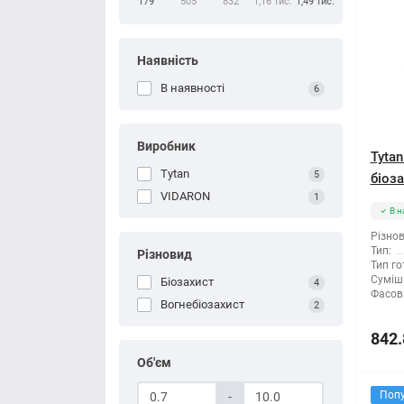
179
505
832
1,16 тис.
1,49 тис.
Наявність
В наявності
6
Виробник
Tyta
Tytan
5
біоза
VIDARON
1
В н
Різнов
Тип:
Різновид
Тип го
Суміші
Біозахист
4
Фасов
Вогнебіозахист
2
842.
Об'єм
Поп
-