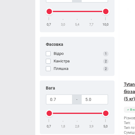
0,7
3,0
5,4
7,7
10,0
Фасовка
Відро
1
Каністра
2
Пляшка
2
Tyta
Вага
біоза
(5 кг)
-
В н
Різнов
Тип:
0,7
1,8
2,8
3,9
5,0
Тип го
Суміші