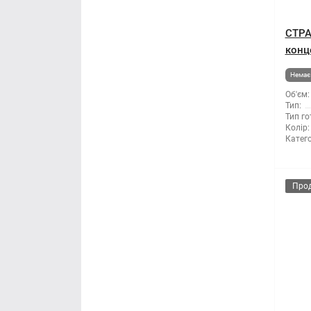
СТРА
конце
Немає 
Об'єм:
Тип:
Тип го
Колір:
Катего
Про