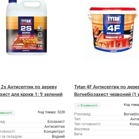
n 2s Антисептик по дереву
Tytan 4F Антисептик по дере
хист для крокв 1: 9 зелений
Вогнебіозахист червоний (1 
Код това
В наявності
Код товару: 5228
аявності
Різновид:
Вогнебі
Тип:
Анти
ид:
Біозахист
Тип готовності:
Конц
Антисептик
Фасовка:
товності:
Концентрат
Вага:
 за складом:
Водний