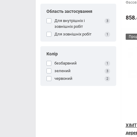
Фасов
Область застосування
858.
Для внутрішніх і
3
зовнішніх робіт
Для зовнішніх робіт
1
Про
Колір
безбарвний
1
зелений
3
червоний
2
ХІМТ
дерев