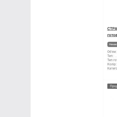
СТРА
гото
Немає 
Об'єм:
Тип:
Тип го
Колір:
Катего
Про