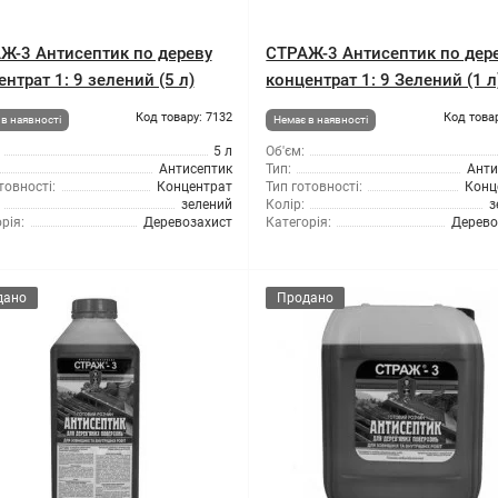
Ж-3 Антисептик по дереву
СТРАЖ-3 Антисептик по дер
нтрат 1: 9 зелений (5 л)
концентрат 1: 9 Зелений (1 л
Код товару: 7132
Код това
в наявності
Немає в наявності
5 л
Об'єм:
Антисептик
Тип:
Анти
товності:
Концентрат
Тип готовності:
Конц
зелений
Колір:
з
рія:
Деревозахист
Категорія:
Дерево
дано
Продано