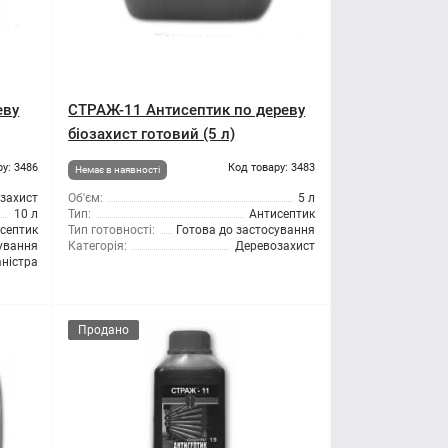
еву
СТРАЖ-11 Антисептик по дереву
біозахист готовий (5 л)
ру: 3486
Код товару: 3483
Немає в наявності
озахист
Об'єм:
5 л
10 л
Тип:
Антисептик
септик
Тип готовності:
Готова до застосування
сування
Категорія:
Деревозахист
ністра
Продано