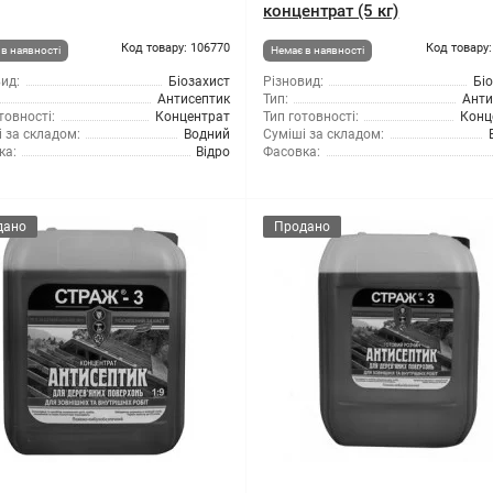
концентрат (5 кг)
Код товару: 106770
Код товару:
в наявності
Немає в наявності
ид:
Біозахист
Різновид:
Бі
Антисептик
Тип:
Анти
товності:
Концентрат
Тип готовності:
Конц
 за складом:
Водний
Суміші за складом:
ка:
Відро
Фасовка:
дано
Продано