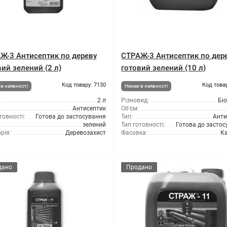
Ж-3 Антисептик по дереву
СТРАЖ-3 Антисептик по дер
вий зелений (2 л)
готовий зелений (10 л)
Код товару: 7130
Код това
в наявності
Немає в наявності
2 л
Різновид:
Бі
Антисептик
Об'єм:
товності:
Готова до застосування
Тип:
Анти
зелений
Тип готовності:
Готова до засто
рія:
Деревозахист
Фасовка:
Ка
дано
Продано