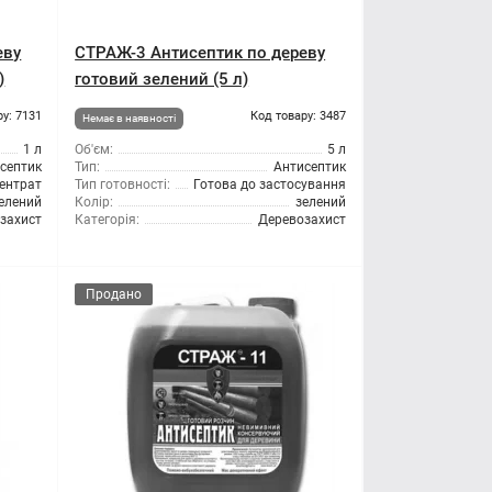
еву
СТРАЖ-3 Антисептик по дереву
)
готовий зелений (5 л)
ру: 7131
Код товару: 3487
Немає в наявності
1 л
Об'єм:
5 л
септик
Тип:
Антисептик
ентрат
Тип готовності:
Готова до застосування
елений
Колір:
зелений
захист
Категорія:
Деревозахист
Продано