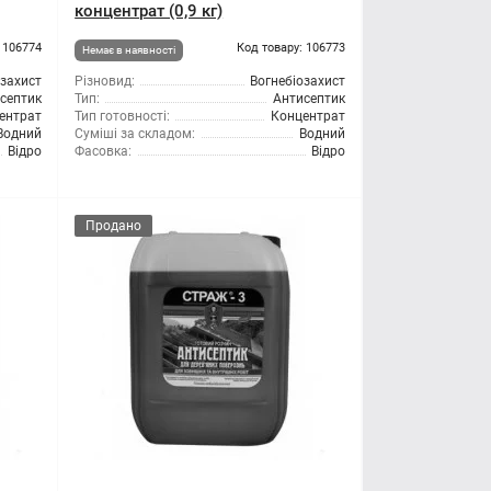
концентрат (0,9 кг)
 106774
Код товару: 106773
Немає в наявності
озахист
Різновид:
Вогнебіозахист
септик
Тип:
Антисептик
ентрат
Тип готовності:
Концентрат
Водний
Суміші за складом:
Водний
Відро
Фасовка:
Відро
Продано