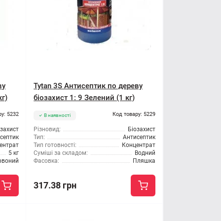
ву
Tytan 3S Антисептик по дереву
кг)
біозахист 1: 9 Зелений (1 кг)
ру: 5232
Код товару: 5229
В наявності
озахист
Різновид:
Біозахист
септик
Тип:
Антисептик
ентрат
Тип готовності:
Концентрат
5 кг
Суміші за складом:
Водний
рвоний
Фасовка:
Пляшка
317.38 грн