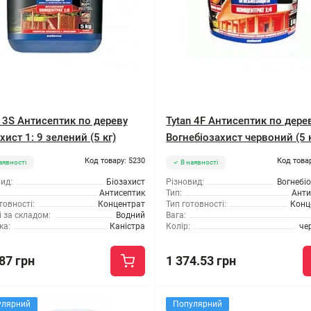
n 3S Антисептик по дереву
Tytan 4F Антисептик по дере
хист 1: 9 зелений (5 кг)
Вогнебіозахист червоний (5 
Код товару: 5230
Код това
аявності
В наявності
ид:
Біозахист
Різновид:
Вогнебі
Антисептик
Тип:
Анти
товності:
Концентрат
Тип готовності:
Конц
 за складом:
Водний
Вага:
ка:
Каністра
Колір:
че
87 грн
1 374.53 грн
улярний
Популярний