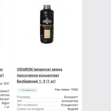
ву
VIDARON Імпрегнат мідна
кг)
просочення концентрат
Безбарвний 1: 9 (1 кг)
ру: 5231
Код товару: 15562
В наявності
озахист
септик
Різновид:
Біозахист
ентрат
Тип:
Антисептик
Відро
Тип готовності:
Концентрат
1 кг
Суміші за складом:
Водний