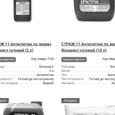
Ж-11 Антисептик по дереву
СТРАЖ-11 Антисептик по де
хист готовий (2 л)
біозахист готовий (10 л)
Код товару: 7120
Код това
в наявності
Немає в наявності
ид:
Біозахист
Різновид:
Бі
2 л
Об'єм:
Антисептик
Тип:
Анти
товності:
Готова до застосування
Тип готовності:
Готова до засто
 за складом:
Водний
Фасовка:
Ка
дано
Продано