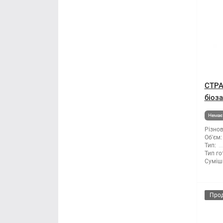
СТРА
біоза
Немає 
Різнов
Об'єм:
Тип:
Тип го
Суміші
Про