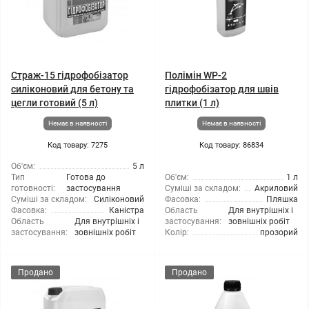
Страж-15 гідрофобізатор
Полімін WP-2
силіконовий для бетону та
гідрофобізатор для швів
цегли готовий (5 л)
плитки (1 л)
Немає в наявності
Немає в наявності
Код товару: 7275
Код товару: 86834
Об'єм:
5 л
Тип
Готова до
Об'єм:
1 л
готовності:
застосування
Суміші за складом:
Акриловий
Суміші за складом:
Силіконовий
Фасовка:
Пляшка
Фасовка:
Каністра
Область
Для внутрішніх і
Область
Для внутрішніх і
застосування:
зовнішніх робіт
застосування:
зовнішніх робіт
Колір:
прозорий
Продано
Продано