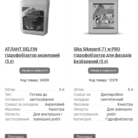
АТЛАНТ DELFIN
Sika Sikagard-71 w PRO
гідрофобізатор акриловий
гідрофобізатор для фасадів
(5 л)
Безбарвний (5 л)
Немає в наявності
Немає в наявності
Код товару: 24538
Код товару: 12378
Об'єм:
5 л
Об'єм:
5 л
Тип
Готова до
Суміші за
Дисперсійно-
готовності:
застосування
складом:
синтетичний
Суміші за складом:
Акриловий
Фасовка:
Каністра
Фасовка:
Каністра
Область
Для зовнішніх
Область
Для внутрішніх і
застосування:
робіт
застосування:
зовнішніх робіт
Категорія:
Гідрофобізатор
Продано
Продано