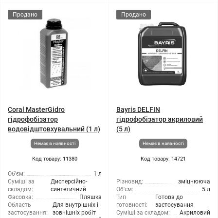
Продано
Продано
Coral MasterGidro
Bayris DELFIN
гідрофобізатор
гідрофобізатор акриловий
водовідштовхувальний (1 л)
(5 л)
Немає в наявності
Немає в наявності
Код товару: 11380
Код товару: 14721
Об'єм:
1 л
Суміші за
Дисперсійно-
Різновид:
зміцнююча
складом:
синтетичний
Об'єм:
5 л
Фасовка:
Пляшка
Тип
Готова до
Область
Для внутрішніх і
готовності:
застосування
застосування:
зовнішніх робіт
Суміші за складом:
Акриловий