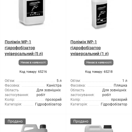
Полімін WP-1
Полімін WP-1
гідрофобізатор
гідрофобізатор
універсальний (5 л)
універсальний (1 л)
Немає в наявності
Немає в наявності
Код товару: 65216
Код товару: 65218
Об'єм:
5 л
Об'єм:
1 л
Фасовка:
Каністра
Фасовка:
Пляшка
Область
Для зовнішніх
Область
Для зовнішніх
застосування:
робіт
застосування:
робіт
Колір:
прозорий
Колір:
прозорий
Категорія:
Гідрофобізатор
Категорія:
Гідрофобізатор
Продано
Продано