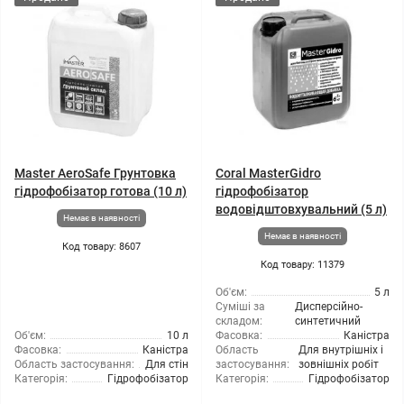
Master AeroSafe Грунтовка
Coral MasterGidro
гідрофобізатор готова (10 л)
гідрофобізатор
водовідштовхувальний (5 л)
Немає в наявності
Немає в наявності
Код товару: 8607
Код товару: 11379
Об'єм:
5 л
Суміші за
Дисперсійно-
складом:
синтетичний
Об'єм:
10 л
Фасовка:
Каністра
Фасовка:
Каністра
Область
Для внутрішніх і
Область застосування:
Для стін
застосування:
зовнішніх робіт
Категорія:
Гідрофобізатор
Категорія:
Гідрофобізатор