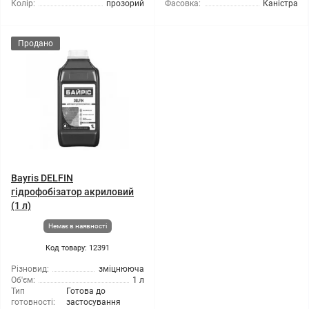
Колір:
прозорий
Фасовка:
Каністра
Продано
Bayris DELFIN
гідрофобізатор акриловий
(1 л)
Немає в наявності
Код товару: 12391
Різновид:
зміцнююча
Об'єм:
1 л
Тип
Готова до
готовності:
застосування