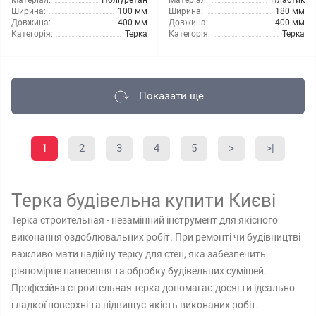
Матеріал:
Поліуретан
Матеріал:
Пластик
Ширина:
100 мм
Ширина:
180 мм
Довжина:
400 мм
Довжина:
400 мм
Категорія:
Терка
Категорія:
Терка
Показати ще
1
2
3
4
5
>
>|
Терка будівельна купити Києві
Терка строительная - незамінний інструмент для якісного
виконання оздоблювальних робіт. При ремонті чи будівництві
важливо мати надійну терку для стен, яка забезпечить
рівномірне нанесення та обробку будівельних сумішей.
Професійна строительная терка допомагає досягти ідеально
гладкої поверхні та підвищує якість виконаних робіт.