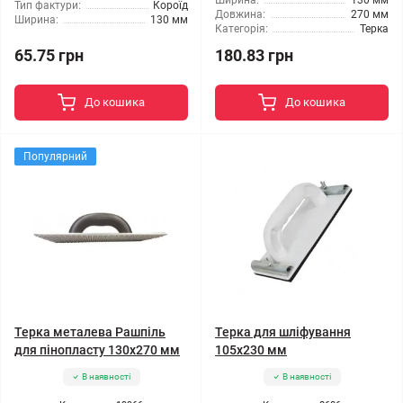
Ширина:
130 мм
Тип фактури:
Короїд
Довжина:
270 мм
Ширина:
130 мм
Категорія:
Терка
65.75 грн
180.83 грн
До кошика
До кошика
Популярний
Терка металева Рашпіль
Терка для шліфування
для пінопласту 130x270 мм
105x230 мм
В наявності
В наявності