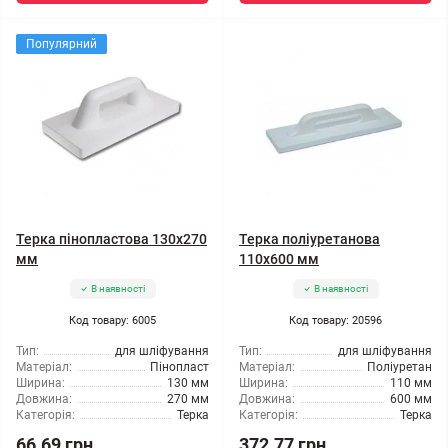
Популярний
Терка пінопластова 130x270
Терка поліуретанова
мм
110x600 мм
В наявності
В наявності
Код товару: 6005
Код товару: 20596
Тип:
для шліфування
Тип:
для шліфування
Матеріал:
Пінопласт
Матеріал:
Поліуретан
Ширина:
130 мм
Ширина:
110 мм
Довжина:
270 мм
Довжина:
600 мм
Категорія:
Терка
Категорія:
Терка
66.69 грн
372.77 грн