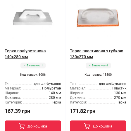
Терка поліуретанова
Терка пластикова з губкою
140x280 мм
130x270 мм
В наявності
В наявності
Код товару: 6006
Код товару: 13800
Тип:
для шліфування
Тип:
для шліфування
Матеріал:
Поліуретан
Матеріал:
Пластик
Ширина:
140 мм
Ширина:
130 мм
Довжина:
280 мм
Довжина:
270 мм
Категорія:
Терка
Категорія:
Терка
167.39 грн
171.82 грн
До кошика
До кошика