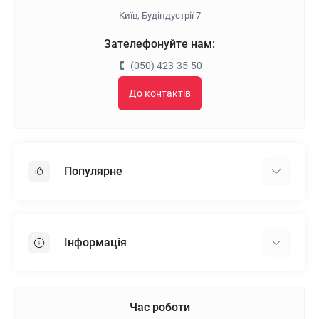
Київ, Будіндустрії 7
Зателефонуйте нам:
(050) 423-35-50
До контактів
Популярне
Гіпсокартон
OSB
Інформація
Пінопласт
Пінополістирол
Доставка
Мінеральна вата
Оплата
Час роботи
Клей для плитки