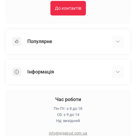
До контактів
Популярне
Гіпсокартон
OSB
Інформація
Пінопласт
Пінополістирол
Доставка
Мінеральна вата
Оплата
Час роботи
Клей для плитки
Контакти
Пн-Пт: з 8 до 18
Гарантія та повернення
Сб: з 9 до 14
Нд: вихідний
Про магазин
Політика конфіденційності
info@gigabud.com.ua