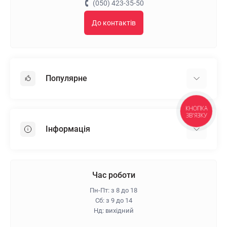
(050) 423-35-50
До контактів
Популярне
Гіпсокартон
КНОПКА
ЗВ'ЯЗКУ
OSB
Інформація
Пінопласт
Пінополістирол
Доставка
Мінеральна вата
Оплата
Час роботи
Клей для плитки
Контакти
Пн-Пт: з 8 до 18
Гарантія та повернення
Сб: з 9 до 14
Нд: вихідний
Про магазин