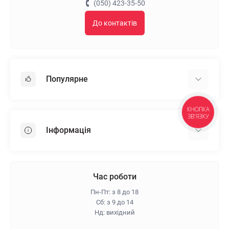
(050) 423-35-50
До контактів
Популярне
Гіпсокартон
КНОПКА
ЗВ'ЯЗКУ
OSB
Інформація
Пінопласт
Пінополістирол
Доставка
Мінеральна вата
Оплата
Час роботи
Клей для плитки
Контакти
Пн-Пт: з 8 до 18
Гарантія та повернення
Сб: з 9 до 14
Нд: вихідний
Про магазин