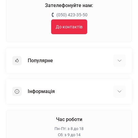
Зателефонуйте нам:
(050) 423-35-50
До контактів
Популярне
Гіпсокартон
OSB
Інформація
Пінопласт
Пінополістирол
Доставка
Мінеральна вата
Оплата
Час роботи
Клей для плитки
Контакти
Пн-Пт: з 8 до 18
Гарантія та повернення
Сб: з 9 до 14