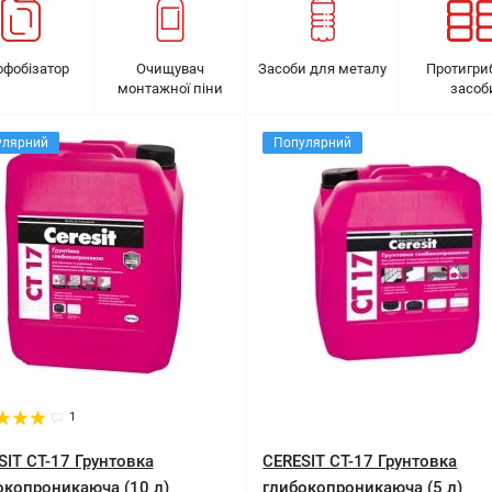
офобізатор
Очищувач
Засоби для металу
Протигри
монтажної піни
засоб
улярний
Популярний
1
SIT CT-17 Грунтовка
CERESIT CT-17 Грунтовка
окопроникаюча (10 л)
глибокопроникаюча (5 л)