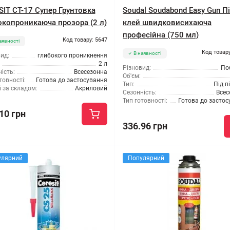
SIT CT-17 Супер Грунтовка
Soudal Soudabond Easy Gun Пі
окопроникаюча прозора (2 л)
клей швидковисихаюча
професійна (750 мл)
Код товару: 5647
аявності
Код товару
В наявності
ид:
глибокого проникнення
2 л
Різновид:
По
ість:
Всесезонна
Об'єм:
товності:
Готова до застосування
Тип:
Під п
 за складом:
Акриловий
Сезонність:
Всес
Тип готовності:
Готова до засто
10 грн
336.96 грн
улярний
Популярний