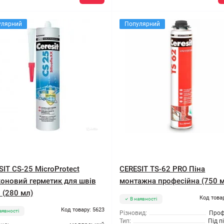
улярний
Популярний
SIT CS-25 MicroProtect
CERESIT TS-62 PRO Піна
коновий герметик для швів
монтажна професійна (750 
 (280 мл)
Код това
В наявності
Код товару: 5623
аявності
Різновид:
Проф
Тип:
Під п