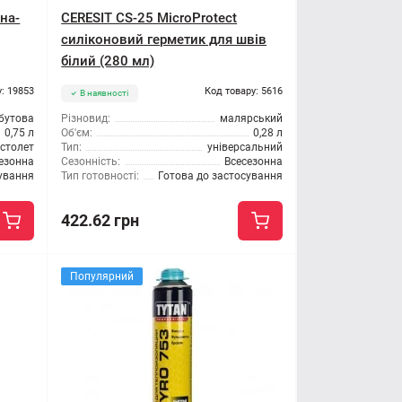
на-
CERESIT CS-25 MicroProtect
силіконовий герметик для швів
білий (280 мл)
: 19853
Код товару: 5616
В наявності
бутова
Різновид:
малярський
0,75 л
Об'єм:
0,28 л
істолет
Тип:
універсальний
езонна
Сезонність:
Всесезонна
сування
Тип готовності:
Готова до застосування
422.62 грн
Популярний