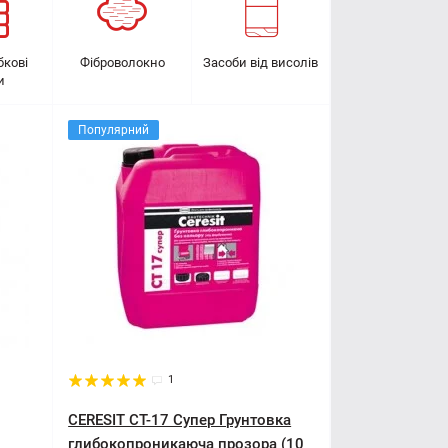
бкові
Фіброволокно
Засоби від висолів
и
Популярний
1
CERESIT CT-17 Супер Грунтовка
глибокопроникаюча прозора (10