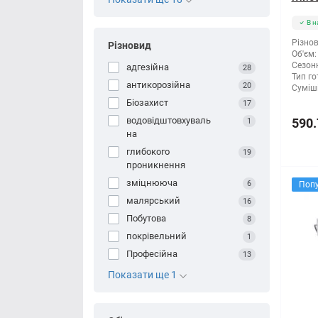
В н
Різнов
Різновид
Об'єм:
Сезонн
адгезійна
28
Тип го
антикорозійна
20
Суміші
Біозахист
17
водовідштовхуваль
590.
1
на
глибокого
19
проникнення
зміцнююча
6
Поп
малярський
16
Побутова
8
покрівельний
1
Професійна
13
Показати ще 1