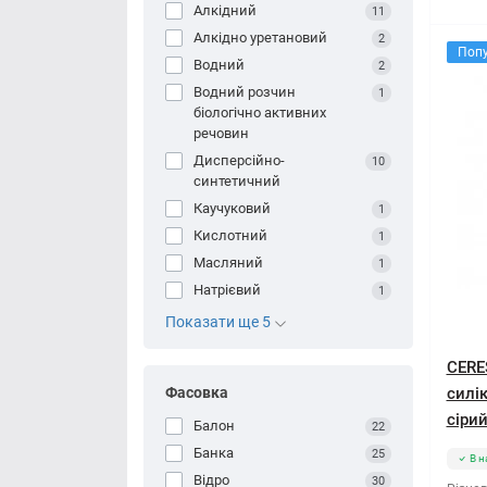
Алкідний
11
Алкідно уретановий
2
Поп
Водний
2
Водний розчин
1
біологічно активних
речовин
Дисперсійно-
10
синтетичний
Каучуковий
1
Кислотний
1
Масляний
1
Натрієвий
1
Показати ще 5
CERE
Фасовка
силі
сірий
Балон
22
Банка
25
В н
Відро
30