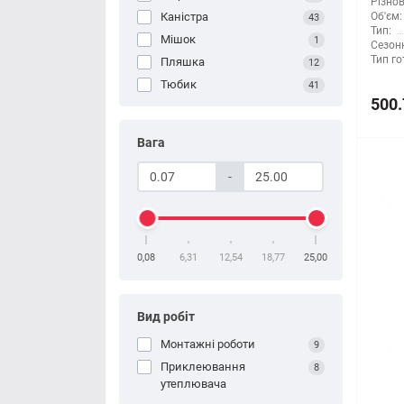
Різнов
Каністра
Об'єм:
43
Тип:
Мішок
1
Сезонн
Тип го
Пляшка
12
Тюбик
41
500.
Вага
-
0,08
6,31
12,54
18,77
25,00
Вид робіт
Монтажні роботи
9
Приклеювання
8
утеплювача