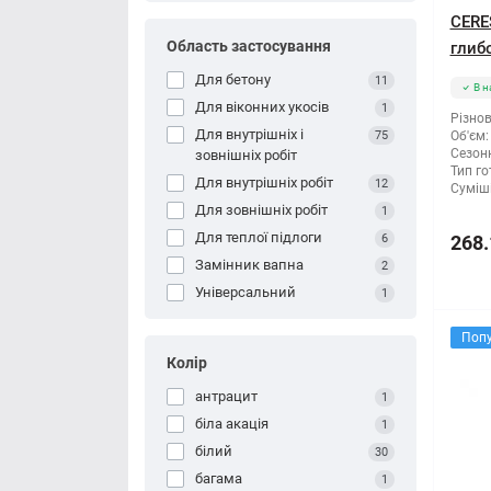
CERE
Область застосування
глиб
Для бетону
11
В н
Для віконних укосів
1
Різнов
Для внутрішніх і
75
Об'єм:
Сезонн
зовнішніх робіт
Тип го
Для внутрішніх робіт
12
Суміші
Для зовнішніх робіт
1
Для теплої підлоги
6
268.
Замінник вапна
2
Універсальний
1
Поп
Колір
антрацит
1
біла акація
1
білий
30
багама
1