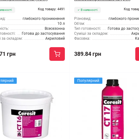
Код товару: 4491
Код това
аявності
В наявності
ид:
глибокого проникнення
Різновид:
глибокого прони
10 л
Об'єм:
ість:
Всесезонна
Тип готовності:
Готова до засто
товності:
Готова до застосування
Суміші за складом:
Акр
 за складом:
Акриловий
Фасовка:
Ка
71 грн
389.84 грн
улярний
Популярний