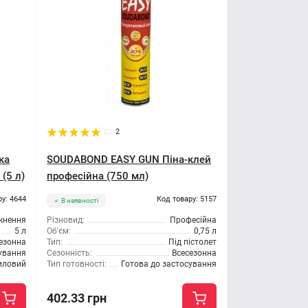
2
ка
SOUDABOND EASY GUN Піна-клей
(5 л)
професійна (750 мл)
ру: 4644
Код товару: 5157
В наявності
кнення
Різновид:
Професійна
5 л
Об'єм:
0,75 л
езонна
Тип:
Під пістолет
сування
Сезонність:
Всесезонна
иловий
Тип готовності:
Готова до застосування
402.33 грн