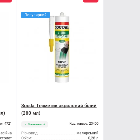
Популярний
Soudal Герметик акриловий білий
мл)
(280 мл)
ру: 4721
Код товару: 23400
В наявності
есійна
Різновид:
малярський
істолет
Об'єм:
0,28 л