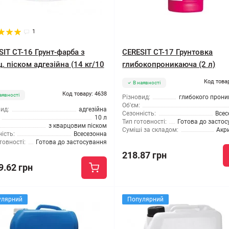
1
SIT CT-16 Грунт-фарба з
CERESIT CT-17 Грунтовка
. піском адгезійна (14 кг/10
глибокопроникаюча (2 л)
Код това
В наявності
Код товару: 4638
аявності
Різновид:
глибокого прони
Об'єм:
ид:
адгезійна
Сезонність:
Всес
10 л
Тип готовності:
Готова до засто
з кварцовим піском
Суміші за складом:
Акр
ість:
Всесезонна
товності:
Готова до застосування
218.87 грн
9.62 грн
улярний
Популярний