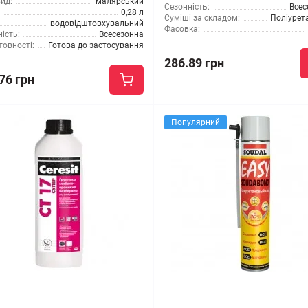
ид:
малярський
Сезонність:
Всес
0,28 л
Суміші за складом:
Поліурет
водовідштовхувальний
Фасовка:
ість:
Всесезонна
товності:
Готова до застосування
286.89 грн
76 грн
Популярний