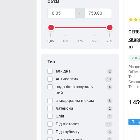
Об'єм
-
CERE
кварц
0,05
188
375
563
750
л)
В н
Тип
Різнов
алкідна
2
Об'єм:
Тип:
Антисептик
18
Сезонн
водовідштовхуваль
Тип го
4
ний
з кварцовим піском
6
1 45
латексна
2
Олія
1
Поп
Під пістолет
11
Під трубочку
6
покрівельний
1