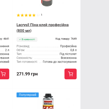
1
Lacrysil Піна-клей професійна
(800 мл)
ру: 4641
Код товару: 7649
В наявності
кнення
Різновид:
Професійна
2 л
Об'єм:
0,8 л
езонна
Тип:
Під пістолет
сування
Сезонність:
Всесезонна
иловий
Тип готовності:
Готова до застосування
271.99 грн
Популярний