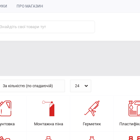
ИКИ
ПРО МАГАЗИН
унтовка
Монтажна піна
Герметик
Пластифік