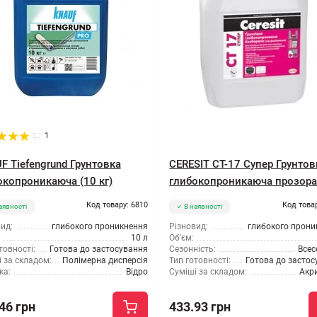
1
F Tiefengrund Грунтовка
CERESIT CT-17 Супер Грунтов
окопроникаюча (10 кг)
глибокопроникаюча прозора 
Код товару: 6810
Код това
аявності
В наявності
ид:
глибокого проникнення
Різновид:
глибокого прони
10 л
Об'єм:
товності:
Готова до застосування
Сезонність:
Всес
 за складом:
Полімерна дисперсія
Тип готовності:
Готова до засто
ка:
Відро
Суміші за складом:
Акр
46 грн
433.93 грн