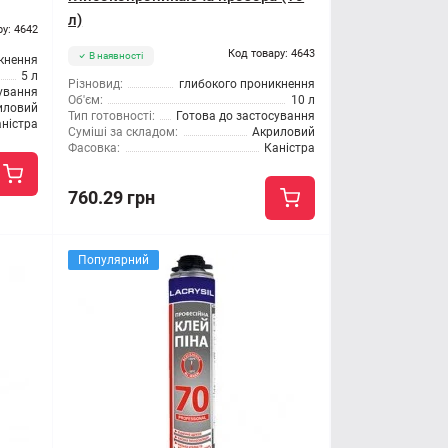
л)
ру: 4642
Код товару: 4643
В наявності
кнення
5 л
Різновид:
глибокого проникнення
сування
Об'єм:
10 л
иловий
Тип готовності:
Готова до застосування
ністра
Суміші за складом:
Акриловий
Фасовка:
Каністра
760.29 грн
Популярний