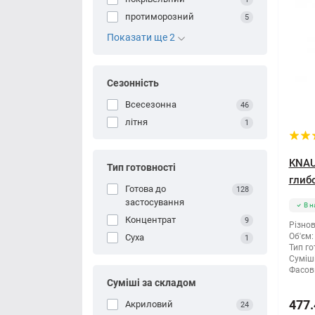
протиморозний
5
Показати ще 2
Сезонність
Всесезонна
46
літня
1
KNAU
Тип готовності
глиб
Готова до
128
застосування
В н
Концентрат
9
Різнов
Об'єм:
Суха
1
Тип го
Суміші
Фасов
Суміші за складом
477.
Акриловий
24