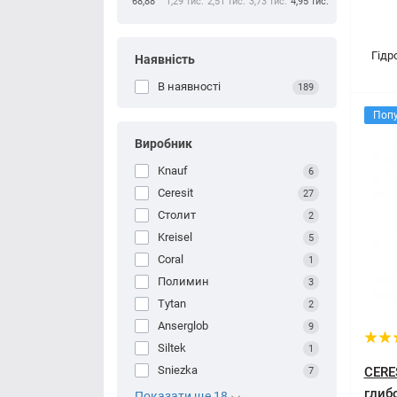
68,88
1,29 тис.
2,51 тис.
3,73 тис.
4,95 тис.
Гідр
Наявність
В наявності
189
Поп
Виробник
Knauf
6
Ceresit
27
Столит
2
Kreisel
5
Coral
1
Полимин
3
Tytan
2
Anserglob
9
Siltek
1
Sniezka
CERE
7
глиб
Показати ще 18