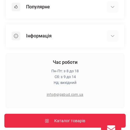
Популярне
Гіпсокартон
OSB
Інформація
Пінопласт
Пінополістирол
Доставка
Мінеральна вата
Оплата
Час роботи
Клей для плитки
Контакти
Пн-Пт: з 8 до 18
Гарантія та повернення
Сб: з 9 до 14
Нд: вихідний
Про магазин
Політика конфіденційності
info@gigabud.com.ua
Відгуки
Блог
Карта сайту
Каталог товарів
Виробники