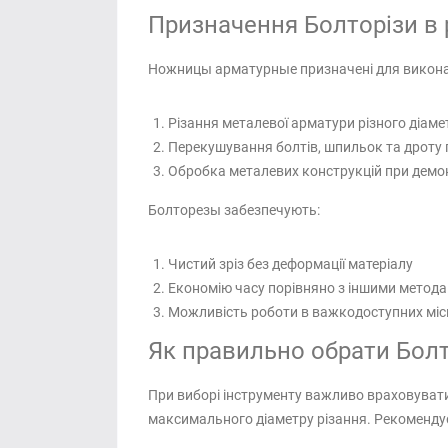
Призначення Болторізи в р
Ножницы арматурные призначені для виконан
Різання металевої арматури різного діам
Перекушування болтів, шпильок та дроту
Обробка металевих конструкцій при демон
Болторезы забезпечують:
Чистий зріз без деформації матеріалу
Економію часу порівняно з іншими метода
Можливість роботи в важкодоступних міс
Як правильно обрати Болт
При виборі інструменту важливо враховувати
максимального діаметру різання. Рекомендуєт