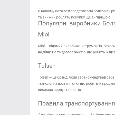
В нашому каталозі представлені болторізи рі
та знижки роблять покупку ще вигіднішою.
Популярні виробники Болт
Miol
Miol — відомий виробник інструментів, зокрем
надійністю та довговічністю, що робить їх ід
Tolsen
Tolsen — це бренд, який зарекомендував себ
технології з доступністю, що робить їх прод
високою продуктивністю.
Правила транспортування
Для ефективного перевезення будівельних ма