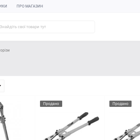
ИКИ
ПРО МАГАЗИН
орізи
Продано
Продано