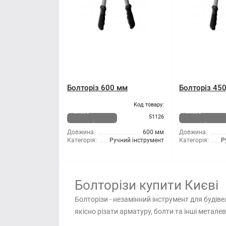
Болторіз 600 мм
Болторіз 45
Код товару:
Немає в
Немає в
51126
наявності
наявності
Довжина:
600 мм
Довжина:
Категорія:
Ручний інструмент
Категорія:
Р
Болторізи купити Києві
Болторізи - незамінний інструмент для буді
якісно різати арматуру, болти та інші метал