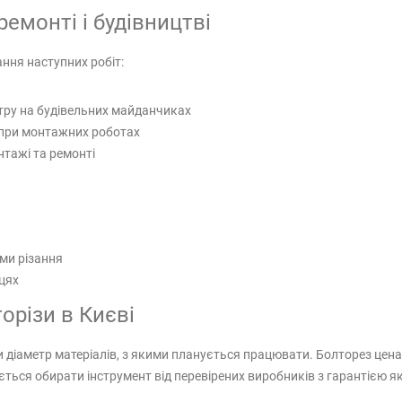
емонті і будівництві
ня наступних робіт:
етру на будівельних майданчиках
 при монтажних роботах
тажі та ремонті
ми різання
цях
орізи в Києві
 діаметр матеріалів, з якими планується працювати. Болторез цена
ься обирати інструмент від перевірених виробників з гарантією як