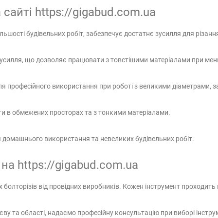
сайті https://gigabud.com.ua
шості будівельних робіт, забезпечує достатнє зусилля для різанн
зусилля, що дозволяє працювати з товстішими матеріалами при мен
я професійного використання при роботі з великими діаметрами, з
ти в обмежених просторах та з тонкими матеріалами.
ля домашнього використання та невеликих будівельних робіт.
на https://gigabud.com.ua
болторізів від провідних виробників. Кожен інструмент проходить п
ву та області, надаємо професійну консультацію при виборі інстру