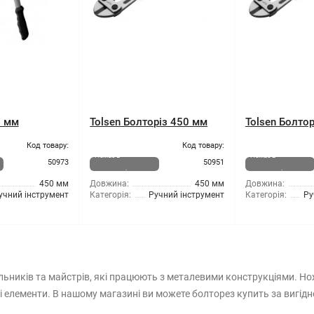
0 мм
Tolsen Болторіз 450 мм
Tolsen Болто
Код товару:
Код товару:
Немає в
Немає в
50973
50951
наявності
наявності
450 мм
Довжина:
450 мм
Довжина:
учний інструмент
Категорія:
Ручний інструмент
Категорія:
Ру
вельників та майстрів, які працюють з металевими конструкціями.
еві елементи. В нашому магазині ви можете болторез купить за вигі