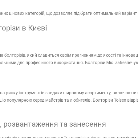
зних цінових категорій, що дозволяє підібрати оптимальний варіант 
орізи в Києві
а болторізів, який славиться своїм прагненням до якості та інновац
еальними для професійного використання. Болторізи Miol забезпечуют
е на ринку інструментів завдяки широкому асортименту, включаючи 
укцію популярною серед майстрів та любителів. Болторізи Tolsen ві
, розвантаження та занесення
теріалів важливо враховувати їх класифікацію за вагою, розміром