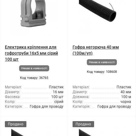
Електрика кріплення для
Гофра негорюча 40 мм
гофротруби 16x5 мм сірий
(100м/уп)
100 шт
Немає в наявності
Немає в наявності
Код товару: 108608
Код товару: 36765
Матеріал:
Пластик
Матеріал:
Пластик
Діаметр:
16 мм
Діаметр:
40 мм
Фасовка:
100 шт
Довжина:
100 м
Колір:
сірий
Колір:
чорна
Категорія:
Гофра для проводу
Категорія:
Гофра для проводу
Продано
Продано