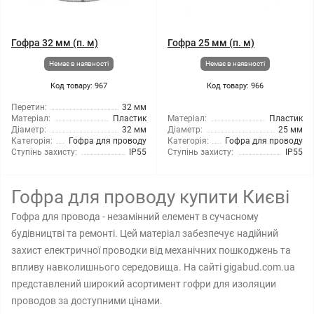
Гофра 32 мм (п. м)
Гофра 25 мм (п. м)
Немає в наявності
Немає в наявності
Код товару: 967
Код товару: 966
Перетин:
32 мм
Матеріал:
Пластик
Матеріал:
Пластик
Діаметр:
32 мм
Діаметр:
25 мм
Категорія:
Гофра для проводу
Категорія:
Гофра для проводу
Ступінь захисту:
IP55
Ступінь захисту:
IP55
Гофра для проводу купити Києві
Гофра для провода - незамінний елемент в сучасному
будівництві та ремонті. Цей матеріал забезпечує надійний
захист електричної проводки від механічних пошкоджень та
впливу навколишнього середовища. На сайті gigabud.com.ua
представлений широкий асортимент гофри для изоляции
проводов за доступними цінами.