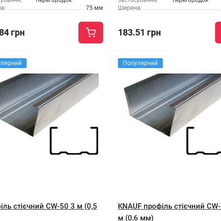
сування:
перегородок
застосування:
перегородок
а:
75 мм
Ширина:
84 грн
183.51 грн
улярний
Популярний
іль стієчний CW-50 3 м (0,5
KNAUF профіль стієчний CW-
м (0,6 мм)