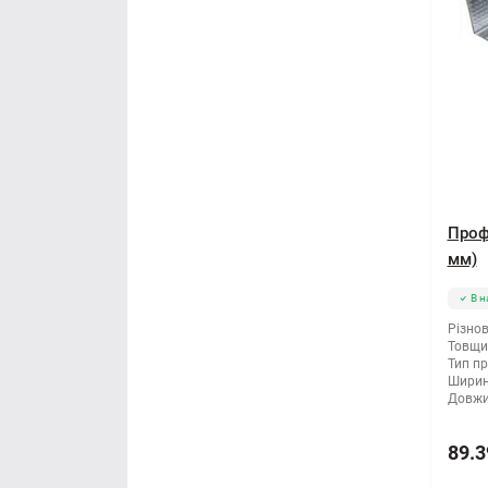
Проф
мм)
В н
Різнов
Товщи
Тип п
Ширин
Довжи
89.3