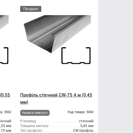
Продано
(0,55
Профіль стієчний CW-75 4 м (0,45
мм)
ру: 3062
Код товару: 3060
Немає в наявності
тієчний
Різновид:
стієчний
0,55 мм
Товщина металу:
0,45 мм
75 мм
Тип профілю:
CW-профіль