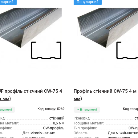
улярний
Популярний
F профіль стієчний CW-75 4
Профіль стієчний CW-75 4 м 
6 мм)
мм)
Код товару: 5269
Код това
аявності
В наявності
ид:
стієчний
Різновид:
с
на металу:
0,6 мм
Товщина металу:
рофілю:
CW-профіль
Тип профілю:
CW-п
ть
Для міжкімнатних
Область
Для міжкімнатн