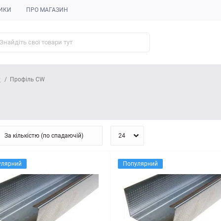
ИКИ
ПРО МАГАЗИН
у
Профіль CW
улярний
Популярний