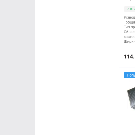
В н
Різнов
Товщи
Тип п
Облас
засто
Ширин
114.
Поп