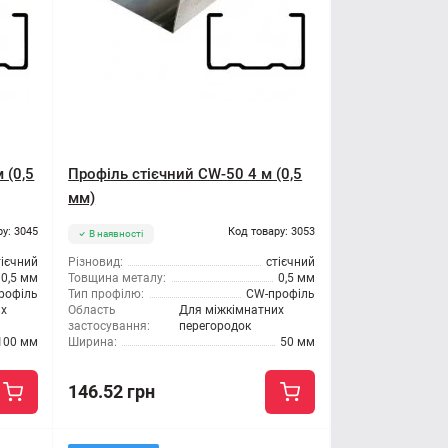
 (0,5
Профіль стієчний CW-50 4 м (0,5
мм)
ру: 3045
Код товару: 3053
В наявності
тієчний
Різновид:
стієчний
0,5 мм
Товщина металу:
0,5 мм
рофіль
Тип профілю:
CW-профіль
их
Область
Для міжкімнатних
застосування:
перегородок
100 мм
Ширина:
50 мм
146.52 грн