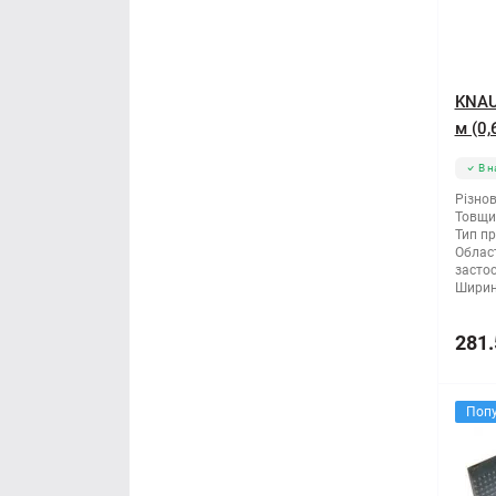
KNAU
м (0,
В н
Різнов
Товщи
Тип п
Облас
засто
Ширин
281.
Поп