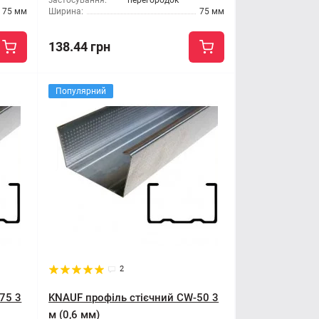
застосування:
перегородок
75 мм
Ширина:
75 мм
138.44 грн
Популярний
2
75 3
KNAUF профіль стієчний CW-50 3
м (0,6 мм)