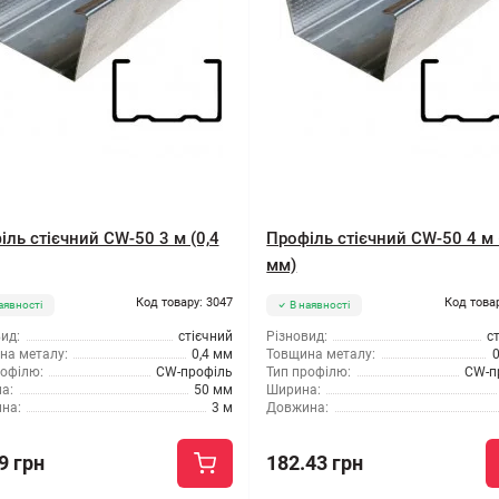
іль стієчний CW-50 3 м (0,4
Профіль стієчний CW-50 4 м 
мм)
Код товару: 3047
Код това
аявності
В наявності
ид:
стієчний
Різновид:
с
на металу:
0,4 мм
Товщина металу:
рофілю:
CW-профіль
Тип профілю:
CW-п
а:
50 мм
Ширина:
на:
3 м
Довжина:
9 грн
182.43 грн