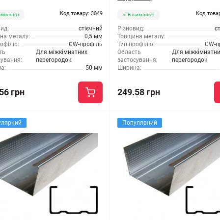
Код товару: 3049
Код това
аявності
В наявності
ид:
стієчний
Різновид:
с
на металу:
0,5 мм
Товщина металу:
рофілю:
CW-профіль
Тип профілю:
CW-п
ть
Для міжкімнатних
Область
Для міжкімнатн
сування:
перегородок
застосування:
перегородок
а:
50 мм
Ширина:
56 грн
249.58 грн
улярний
Популярний