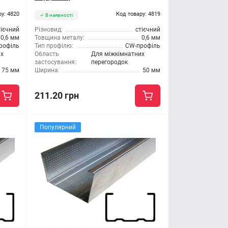
ру: 4820
Код товару: 4819
В наявності
тієчний
Різновид:
стієчний
0,6 мм
Товщина металу:
0,6 мм
рофіль
Тип профілю:
CW-профіль
их
Область
Для міжкімнатних
застосування:
перегородок
75 мм
Ширина:
50 мм
211.20 грн
Популярний