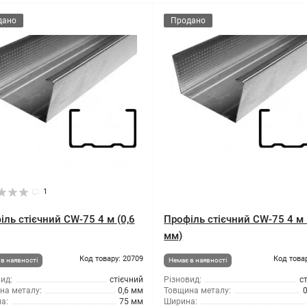
дано
Продано
1
іль стієчний CW-75 4 м (0,6
Профіль стієчний CW-75 4 м 
мм)
Код товару: 20709
Код това
в наявності
Немає в наявності
ид:
стієчний
Різновид:
с
на металу:
0,6 мм
Товщина металу:
а:
75 мм
Ширина: