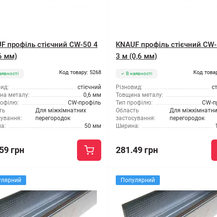
F профіль стієчний CW-50 4
KNAUF профіль стієчний CW
6 мм)
3 м (0,6 мм)
Код товару: 5268
Код това
аявності
В наявності
ид:
стієчний
Різновид:
с
на металу:
0,6 мм
Товщина металу:
рофілю:
CW-профіль
Тип профілю:
CW-п
ть
Для міжкімнатних
Область
Для міжкімнатн
сування:
перегородок
застосування:
перегородок
а:
50 мм
Ширина:
59 грн
281.49 грн
улярний
Популярний