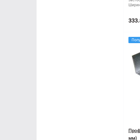
засто
Ширин
333.
Поп
Проф
мм)