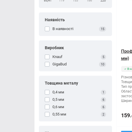
85,41
119
153
186
220
Наявність
В наявності
15
Виробник
Проф
Knauf
5
мм)
GigaBud
10
В н
Різнов
Товщи
Товщина металу
Тип п
Облас
0,4 мм
1
засто
0,5 мм
6
Ширин
0,6 мм
6
0,55 мм
159.
2