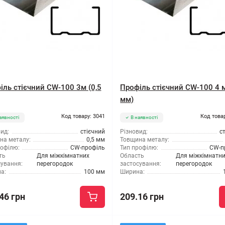
іль стієчний CW-100 3м (0,5
Профіль стієчний CW-100 4 м
мм)
Код товару: 3041
Код това
аявності
В наявності
ид:
стієчний
Різновид:
с
на металу:
0,5 мм
Товщина металу:
рофілю:
CW-профіль
Тип профілю:
CW-п
ть
Для міжкімнатних
Область
Для міжкімнатн
сування:
перегородок
застосування:
перегородок
а:
100 мм
Ширина:
46 грн
209.16 грн