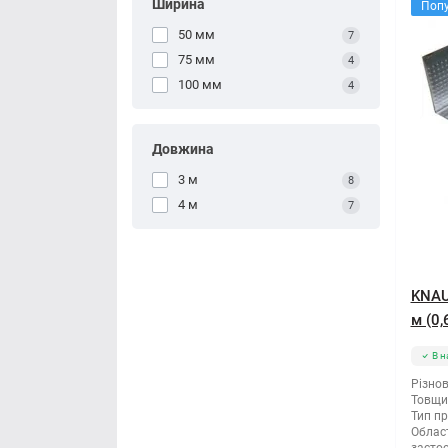
Ширина
Поп
50 мм
7
75 мм
4
100 мм
4
Довжина
3 м
8
4 м
7
KNAU
м (0,
В н
Різнов
Товщи
Тип п
Облас