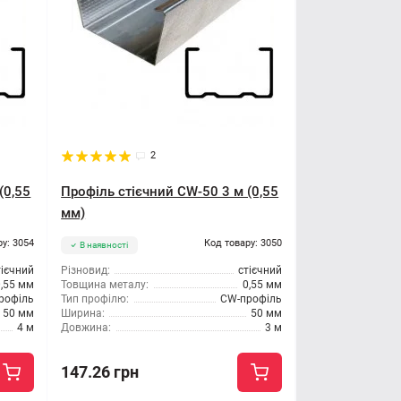
2
(0,55
Профіль стієчний CW-50 3 м (0,55
мм)
ру: 3054
Код товару: 3050
В наявності
тієчний
Різновид:
стієчний
0,55 мм
Товщина металу:
0,55 мм
рофіль
Тип профілю:
CW-профіль
50 мм
Ширина:
50 мм
4 м
Довжина:
3 м
147.26 грн