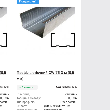
Популярний
(0,5
Профіль стієчний CW-75 3 м (0,5
мм)
ру: 3061
Код товару: 3057
В наявності
тієчний
Різновид:
стієчний
0,5 мм
Товщина металу:
0,5 мм
рофіль
Тип профілю:
CW-профіль
их
Область
Для міжкімнатних