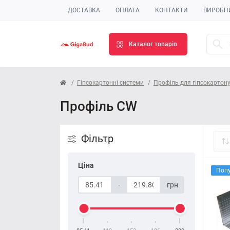
ДОСТАВКА
ОПЛАТА
КОНТАКТИ
ВИРОБН
Каталог товарів
Гіпсокартонні системи
Профіль для гіпсокартон
Профіль CW
Фільтр
Ціна
Поп
-
грн