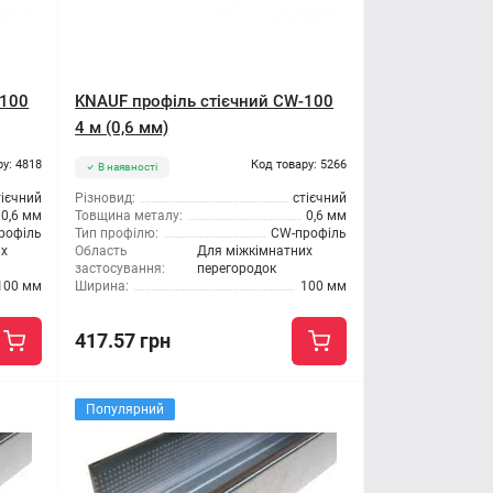
-100
KNAUF профіль стієчний CW-100
4 м (0,6 мм)
ру: 4818
Код товару: 5266
В наявності
тієчний
Різновид:
стієчний
0,6 мм
Товщина металу:
0,6 мм
рофіль
Тип профілю:
CW-профіль
их
Область
Для міжкімнатних
застосування:
перегородок
100 мм
Ширина:
100 мм
417.57 грн
Популярний