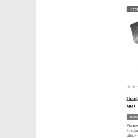
Про
Проф
мм)
Немає 
Різнов
Товщи
Ширин