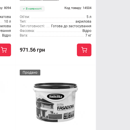
ру: 8094
Код товару: 14504
В наявності
матова
Об'єм:
5 л
10 л
Тип:
акрилова
рилова
Тип готовності:
Готова до застосування
сування
Фасовка:
Відро
Відро
Вага:
7 кг
971.56 грн
Продано