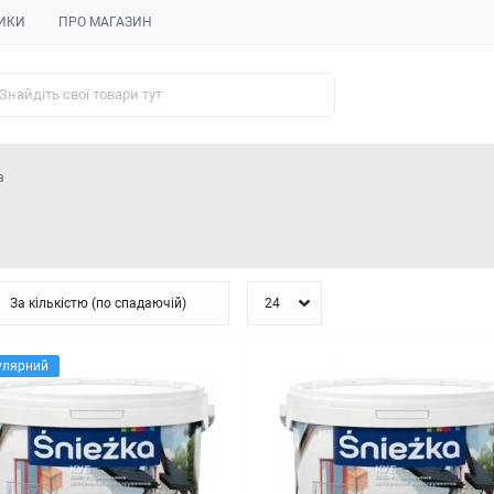
ИКИ
ПРО МАГАЗИН
а
улярний