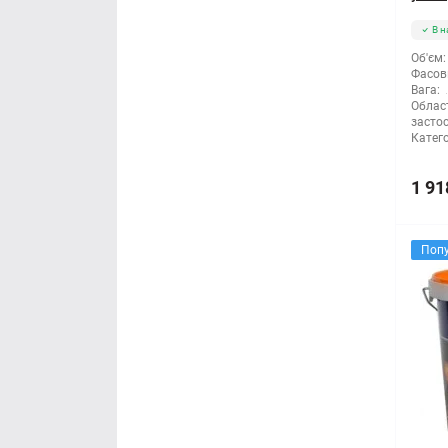
В н
Об'єм:
Фасов
Вага:
Облас
засто
Катего
1 91
Поп