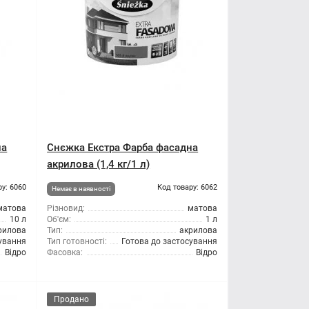
на
Снєжка Екстра Фарба фасадна
акрилова (1,4 кг/1 л)
ру: 6060
Код товару: 6062
Немає в наявності
матова
Різновид:
матова
10 л
Об'єм:
1 л
рилова
Тип:
акрилова
сування
Тип готовності:
Готова до застосування
Відро
Фасовка:
Відро
Продано