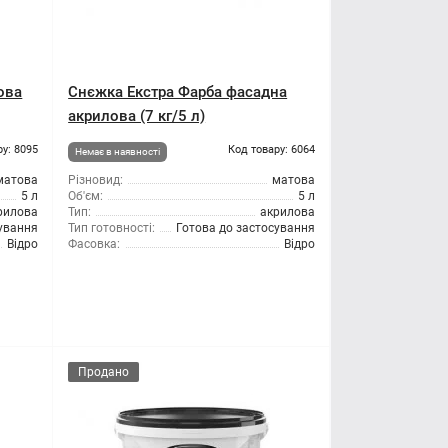
ова
Снєжка Екстра Фарба фасадна
акрилова (7 кг/5 л)
ру: 8095
Код товару: 6064
Немає в наявності
матова
Різновид:
матова
5 л
Об'єм:
5 л
рилова
Тип:
акрилова
сування
Тип готовності:
Готова до застосування
Відро
Фасовка:
Відро
Продано