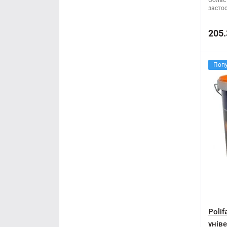
Облас
засто
205.
Поп
Poli
уніве