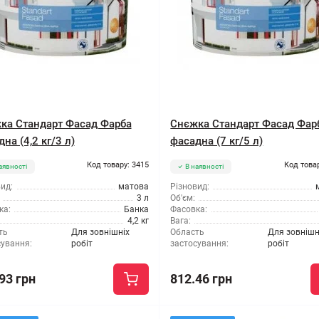
ка Стандарт Фасад Фарба
Снєжка Стандарт Фасад Фар
на (4,2 кг/3 л)
фасадна (7 кг/5 л)
Код товару: 3415
Код това
аявності
В наявності
ид:
матова
Різновид:
3 л
Об'єм:
ка:
Банка
Фасовка:
4,2 кг
Вага:
ть
Для зовнішніх
Область
Для зовнішн
сування:
робіт
застосування:
робіт
93 грн
812.46 грн