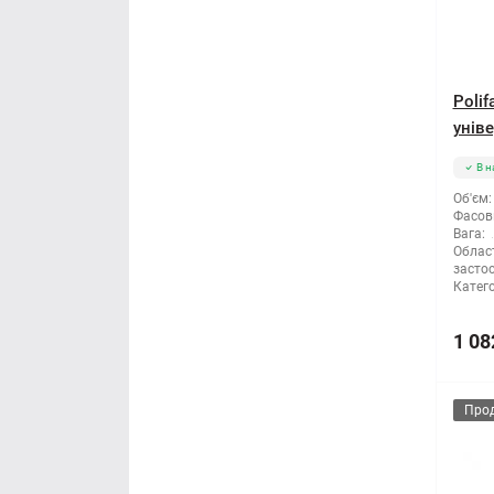
Poli
уніве
В н
Об'єм:
Фасов
Вага:
Облас
засто
Катего
1 08
Про