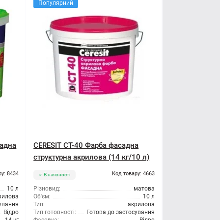
Популярний
садна
CERESIT CT-40 Фарба фасадна
структурна акрилова (14 кг/10 л)
ру: 8434
Код товару: 4663
В наявності
10 л
Різновид:
матова
рилова
Об'єм:
10 л
сування
Тип:
акрилова
Відро
Тип готовності:
Готова до застосування