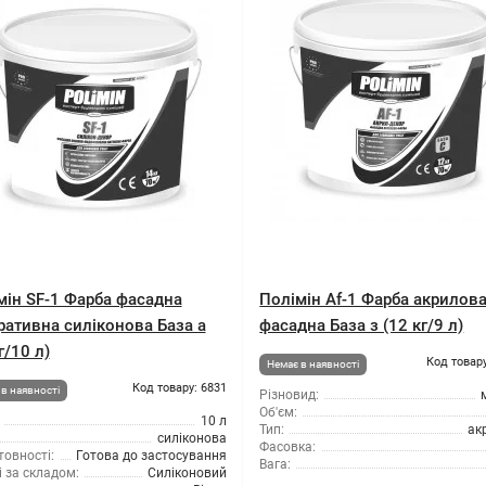
мін SF-1 Фарба фасадна
Полімін Af-1 Фарба акрилов
ративна силіконова База а
фасадна База з (12 кг/9 л)
г/10 л)
Код товару
Немає в наявності
Код товару: 6831
в наявності
Різновид:
Об'єм:
10 л
Тип:
ак
силіконова
Фасовка:
товності:
Готова до застосування
Вага:
 за складом:
Силіконовий