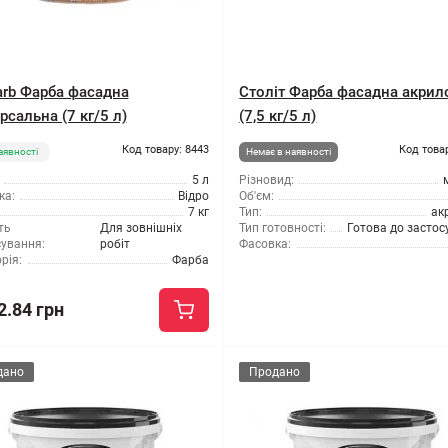
farb Фарба фасадна
Століт Фарба фасадна акрил
рсальна (7 кг/5 л)
(7,5 кг/5 л)
Код товару: 8443
Код това
аявності
Немає в наявності
5 л
Різновид:
ка:
Відро
Об'єм:
7 кг
Тип:
ак
ть
Для зовнішніх
Тип готовності:
Готова до засто
сування:
робіт
Фасовка:
рія:
Фарба
2.84 грн
дано
Продано