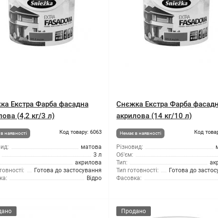
ка Екстра Фарба фасадна
Снєжка Екстра Фарба фасад
ова (4,2 кг/3 л)
акрилова (14 кг/10 л)
Код товару: 6063
Код това
в наявності
Немає в наявності
ид:
матова
Різновид:
3 л
Об'єм:
акрилова
Тип:
ак
товності:
Готова до застосування
Тип готовності:
Готова до засто
ка:
Відро
Фасовка:
дано
Продано