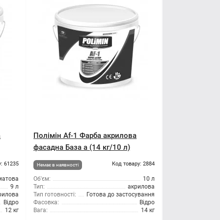
а
Полімін Af-1 Фарба акрилова
фасадна База а (14 кг/10 л)
: 61235
Код товару: 2884
Немає в наявності
матова
Об'єм:
10 л
9 л
Тип:
акрилова
рилова
Тип готовності:
Готова до застосування
Відро
Фасовка:
Відро
12 кг
Вага:
14 кг