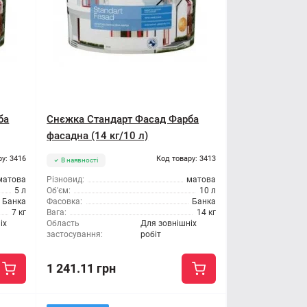
ба
Снєжка Стандарт Фасад Фарба
фасадна (14 кг/10 л)
ру: 3416
Код товару: 3413
В наявності
матова
Різновид:
матова
5 л
Об'єм:
10 л
Банка
Фасовка:
Банка
7 кг
Вага:
14 кг
іх
Область
Для зовнішніх
застосування:
робіт
1 241.11 грн