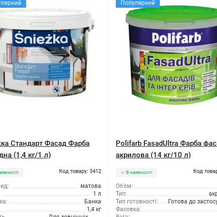
улярний
Популярний
ка Стандарт Фасад Фарба
Polifarb FasadUltra Фарба фа
на (1,4 кг/1 л)
акрилова (14 кг/10 л)
Код товару: 3412
Код това
аявності
В наявності
ид:
матова
Об'єм:
1 л
Тип:
ак
ка:
Банка
Тип готовності:
Готова до засто
1,4 кг
Фасовка: