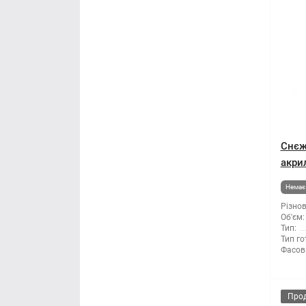
Снєж
акрил
Немає 
Різнов
Об'єм:
Тип:
Тип го
Фасов
Про