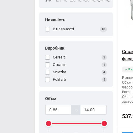
219
1,77 тис.
3,33 тис.
4,88 тис.
6,44 тис.
Наявність
В наявності
10
Виробник
Снєж
Ceresit
1
фасад
Столит
1
В н
Sniezka
4
Різнов
Polifarb
4
Об'єм:
Фасов
Вага:
Облас
Об'єм
засто
-
537.