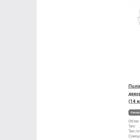
Полі
деко
(14 к
Немає 
Об'єм:
Тип:
Тип го
Суміші