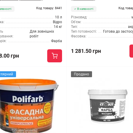
Код товару: 8441
Код това
аявності
В наявності
10 л
Різновид:
ка:
Відро
Об'єм:
14 кг
Тип:
ак
ть
Для зовнішніх
Тип готовності:
Готова до засто
сування:
робіт
Фасовка:
рія:
Фарба
1 281.50 грн
8.00 грн
улярний
Продано