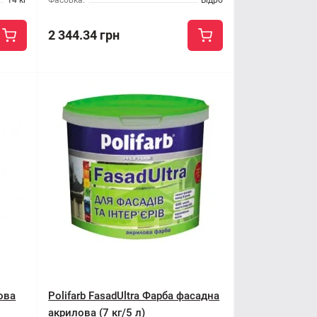
14 кг
Фасовка:
Відро
2 344.34 грн
ова
Polifarb FasadUltra Фарба фасадна
акрилова (7 кг/5 л)