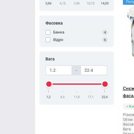
Поп
0,86
4,15
7,43
10,72
14,00
Фасовка
Банка
4
Відро
6
Вага
-
Снєж
фасад
1,2
6,5
11,8
17,1
22,4
В н
Різнов
Об'єм:
Фасов
Вага: