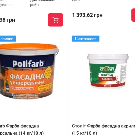
ть
Для зовнішніх
Вага:
сування:
робіт
1 393.62 грн
38 грн
улярний
Популярний
farb Фарба фасадна
Століт Фарба фасадна акрил
рсальна (14 кг/10 л)
(15 кг/10 л)