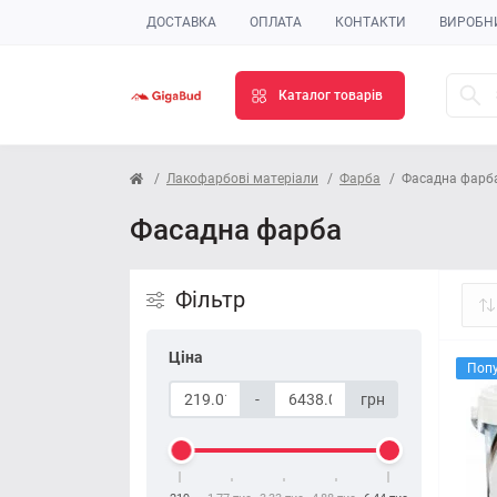
ДОСТАВКА
ОПЛАТА
КОНТАКТИ
ВИРОБН
Каталог товарів
Лакофарбові матеріали
Фарба
Фасадна фарб
Фасадна фарба
Фільтр
Ціна
Поп
-
грн