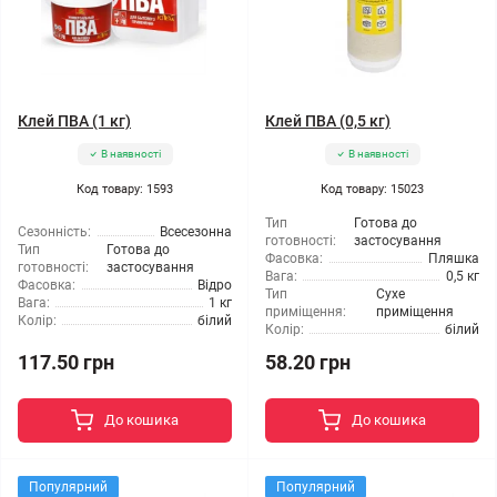
Клей ПВА (1 кг)
Клей ПВА (0,5 кг)
В наявності
В наявності
Код товару: 1593
Код товару: 15023
Тип
Готова до
Сезонність:
Всесезонна
готовності:
застосування
Тип
Готова до
Фасовка:
Пляшка
готовності:
застосування
Вага:
0,5 кг
Фасовка:
Відро
Тип
Сухе
Вага:
1 кг
приміщення:
приміщення
Колір:
білий
Колір:
білий
117.50 грн
58.20 грн
До кошика
До кошика
Популярний
Популярний