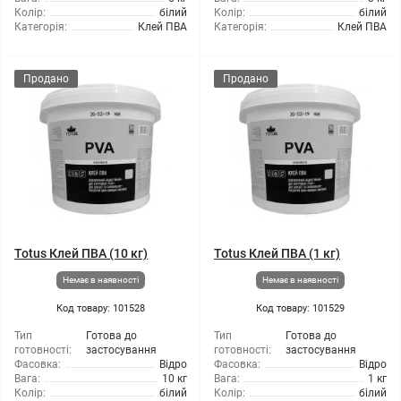
Колір:
білий
Колір:
білий
Категорія:
Клей ПВА
Категорія:
Клей ПВА
Продано
Продано
Totus Клей ПВА (10 кг)
Totus Клей ПВА (1 кг)
Немає в наявності
Немає в наявності
Код товару: 101528
Код товару: 101529
Тип
Готова до
Тип
Готова до
готовності:
застосування
готовності:
застосування
Фасовка:
Відро
Фасовка:
Відро
Вага:
10 кг
Вага:
1 кг
Колір:
білий
Колір:
білий