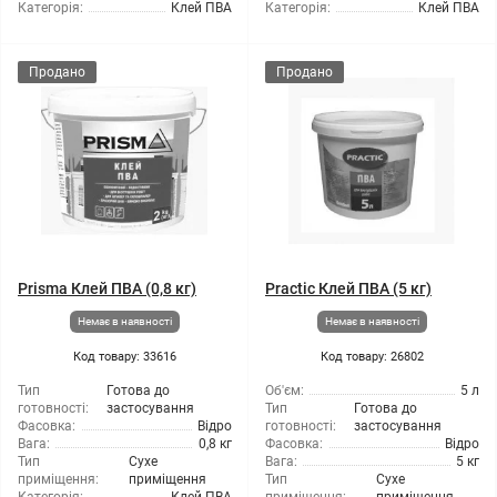
Категорія:
Клей ПВА
Категорія:
Клей ПВА
Продано
Продано
Prisma Клей ПВА (0,8 кг)
Practic Клей ПВА (5 кг)
Немає в наявності
Немає в наявності
Код товару: 33616
Код товару: 26802
Тип
Готова до
Об'єм:
5 л
готовності:
застосування
Тип
Готова до
Фасовка:
Відро
готовності:
застосування
Вага:
0,8 кг
Фасовка:
Відро
Тип
Сухе
Вага:
5 кг
приміщення:
приміщення
Тип
Сухе