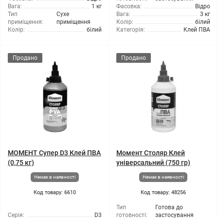
Вага:
1 кг
Фасовка:
Відро
Тип
Сухе
Вага:
3 кг
приміщення:
приміщення
Колір:
білий
Колір:
білий
Категорія:
Клей ПВА
Продано
Продано
МОМЕНТ Супер D3 Клей ПВА
Момент Столяр Клей
(0,75 кг)
універсальний (750 гр)
Немає в наявності
Немає в наявності
Код товару: 6610
Код товару: 48256
Тип
Готова до
Серія:
D3
готовності:
застосування