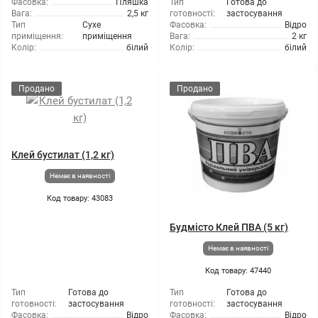
Фасовка:
Пляшка
Тип
Готова до
Вага:
2,5 кг
готовності:
застосування
Тип
Сухе
Фасовка:
Відро
приміщення:
приміщення
Вага:
2 кг
Колір:
білий
Колір:
білий
Продано
Продано
Клей бустилат (1,2 кг)
Немає в наявності
Код товару: 43083
Будмісто Клей ПВА (5 кг)
Немає в наявності
Код товару: 47440
Тип
Готова до
Тип
Готова до
готовності:
застосування
готовності:
застосування
Фасовка:
Відро
Фасовка:
Відро