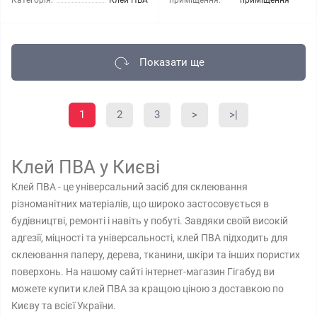
Категорія:
Клей ПВА
приміщення:
приміщення
Показати ще
1
2
3
>
>|
Клей ПВА у Києві
Клей ПВА - це універсальний засіб для склеювання
різноманітних матеріалів, що широко застосовується в
будівництві, ремонті і навіть у побуті. Завдяки своїй високій
адгезії, міцності та універсальності, клей ПВА підходить для
склеювання паперу, дерева, тканини, шкіри та інших пористих
поверхонь. На нашому сайті інтернет-магазин Гігабуд ви
можете купити клей ПВА за кращою ціною з доставкою по
Києву та всієї України.