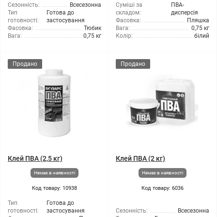
Сезонність:
Всесезонна
Суміші за
ПВА-
Тип
Готова до
складом:
дисперсія
готовності:
застосування
Фасовка:
Пляшка
Фасовка:
Тюбик
Вага:
0,75 кг
Вага:
0,75 кг
Колір:
білий
Продано
Продано
Клей ПВА (2,5 кг)
Клей ПВА (2 кг)
Немає в наявності
Немає в наявності
Код товару: 10938
Код товару: 6036
Тип
Готова до
готовності:
застосування
Сезонність:
Всесезонна