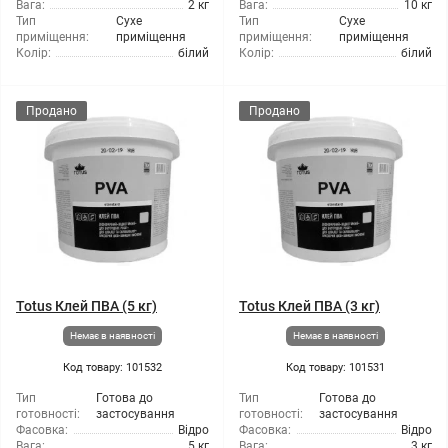
Вага:
2 кг
Вага:
10 кг
Тип
Сухе
Тип
Сухе
приміщення:
приміщення
приміщення:
приміщення
Колір:
білий
Колір:
білий
Продано
Продано
Totus Клей ПВА (5 кг)
Totus Клей ПВА (3 кг)
Немає в наявності
Немає в наявності
Код товару: 101532
Код товару: 101531
Тип
Готова до
Тип
Готова до
готовності:
застосування
готовності:
застосування
Фасовка:
Відро
Фасовка:
Відро
Вага:
5 кг
Вага:
3 кг