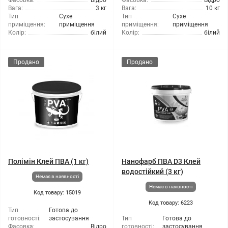
Фасовка:
Відро
Фасовка:
Відро
Вага:
3 кг
Вага:
10 кг
Тип
Сухе
Тип
Сухе
приміщення:
приміщення
приміщення:
приміщення
Колір:
білий
Колір:
білий
Продано
Продано
Полімін Клей ПВА (1 кг)
Нанофарб ПВА D3 Клей
водостійкий (3 кг)
Немає в наявності
Немає в наявності
Код товару: 15019
Код товару: 6223
Тип
Готова до
готовності:
застосування
Тип
Готова до
Фасовка:
Відро
готовності:
застосування