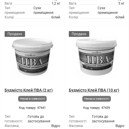
Вага:
1,2 кг
Вага:
5 кг
Тип
Сухе
Тип
Сухе
приміщення:
приміщення
приміщення:
приміщення
Колір:
білий
Колір:
білий
Продано
Продано
Будмісто Клей ПВА (2 кг)
Будмісто Клей ПВА (10 кг)
Немає в наявності
Немає в наявності
Код товару: 47441
Код товару: 47439
Тип
Готова до
Тип
Готова до
готовності:
застосування
готовності:
застосування
Фасовка:
Відро
Фасовка:
Відро