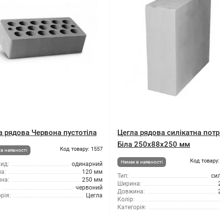
а рядова Червона пустотіла
Цегла рядова силікатна потр
Біла 250х88х250 мм
Код товару: 1557
в наявності
Код товару:
Немає в наявності
ид:
одинарний
а:
120 мм
Тип:
си
на:
250 мм
Ширина:
червоний
Довжина:
рія:
Цегла
Колір:
Категорія: