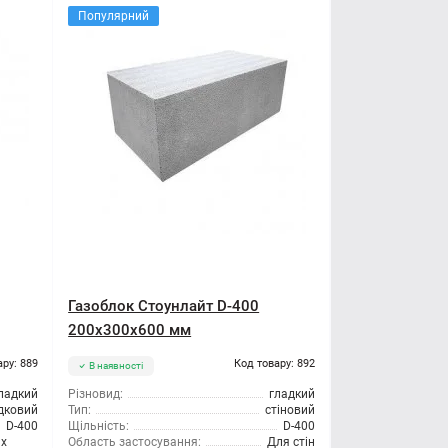
Популярний
Газоблок Стоунлайт D-400
200x300x600 мм
ару: 889
Код товару: 892
В наявності
ладкий
Різновид:
гладкий
дковий
Тип:
стіновий
D-400
Щільність:
D-400
их
Область застосування:
Для стін