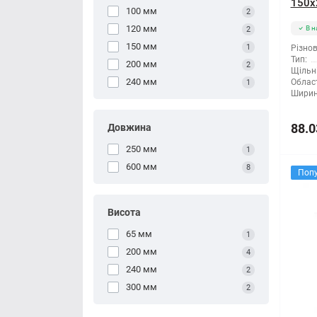
150x
100 мм
2
120 мм
В н
2
150 мм
1
Різнов
Тип:
200 мм
2
Щільні
240 мм
Облас
1
Ширин
88.0
Довжина
250 мм
1
600 мм
8
Поп
Висота
65 мм
1
200 мм
4
240 мм
2
300 мм
2