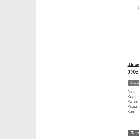
Шлак
390x
Немає 
Вага:
Колір:
Катего
Розмір
Вид:
Про