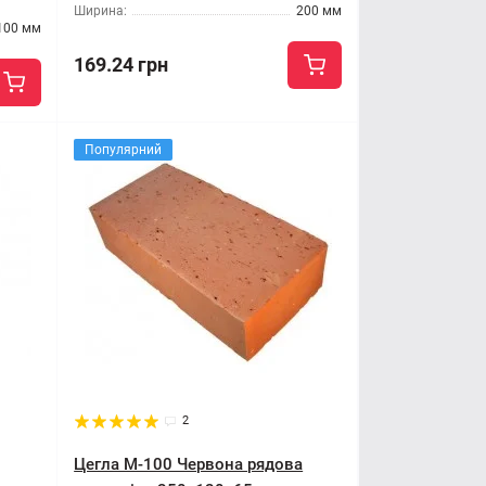
Ширина:
200 мм
100 мм
169.24 грн
Популярний
2
Цегла М-100 Червона рядова