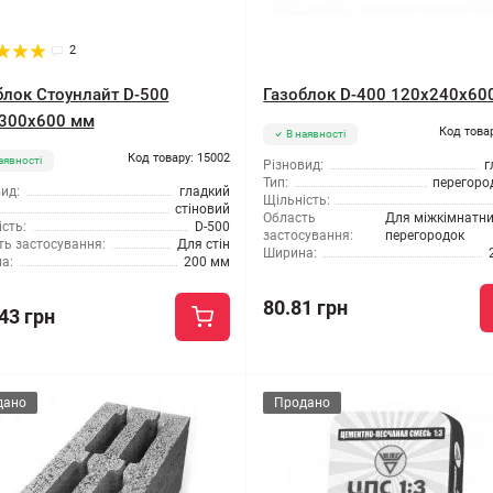
2
блок Стоунлайт D-500
Газоблок D-400 120x240x60
300x600 мм
Код това
В наявності
Код товару: 15002
аявності
Різновид:
г
Тип:
перегоро
ид:
гладкий
Щільність:
стіновий
Область
Для міжкімнатн
сть:
D-500
застосування:
перегородок
ть застосування:
Для стін
Ширина:
а:
200 мм
80.81 грн
43 грн
дано
Продано