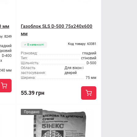
0 мм
Газоблок SLS D-500 75x240x600
мм
ру: 8249
Код товару: 63381
В наявності
ладкий
дковий
Різновид:
гладкий
D-400
Тип:
стіновий
их
Щільність:
D-500
Область
Для вікон і
240 мм
застосування:
дверей
Ширина:
75 мм
55.39 грн
Продано