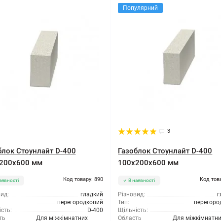
Популярний
3
блок Стоунлайт D-400
Газоблок Стоунлайт D-400
200x600 мм
100x200x600 мм
Код товару: 890
Код тов
аявності
В наявності
ид:
гладкий
Різновид:
г
перегородковий
Тип:
перегоро
сть:
D-400
Щільність:
ть
Для міжкімнатних
Область
Для міжкімнатн