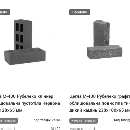
дано
Продано
а М-400 Рубелеко клінкер
Цегла М-400 Рубелеко графі
цювальна пустотіла Червона
облицювальна повнотіла ти
120x65 мм
дикий камінь 230x100x65 м
Код товару: 24664
Код товару
в наявності
Немає в наявності
міцності:
М-400
Марка міцності: