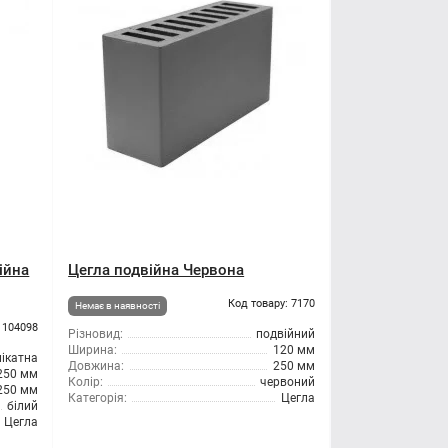
ійна
Цегла подвійна Червона
Код товару: 7170
Немає в наявності
 104098
Різновид:
подвійний
Ширина:
120 мм
лікатна
Довжина:
250 мм
250 мм
Колір:
червоний
250 мм
Категорія:
Цегла
білий
Цегла