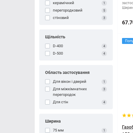
керамічний
засто
1
Ширин
перегородковий
5
стіновий
3
67.7
Щільність
Поп
D-400
4
D-500
4
Область застосування
Для вікон і дверей
1
Для міжкімнатних
3
перегородок
Для стін
4
Ширина
Газо
75 мм
1