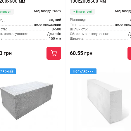
200x600 мм
100x200x600 мм
Код товару: 25859
Код товару
аявності
В наявності
ид:
гладкий
Різновид:
г
перегородковий
Тип:
перегоро
сть:
D-500
Щільність:
ть застосування:
Для стін
Область застосування:
Д
а:
150 мм
Ширина:
3 грн
60.55 грн
улярний
Популярний