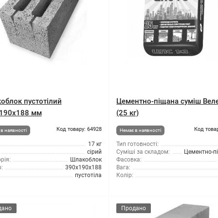
облок пустотілий
Цементно-піщана суміш Вел
190x188 мм
(25 кг)
Код товару: 64928
Код това
в наявності
Немає в наявності
17 кг
Тип готовності:
сірий
Суміші за складом:
Цементно-п
рія:
Шлакоблок
Фасовка:
:
390x190x188
Вага:
пустотіла
Колір:
дано
Продано