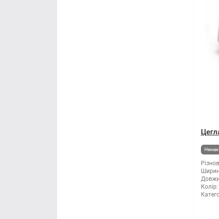
Цегл
Немає 
Різнов
Ширин
Довжи
Колір:
Катего