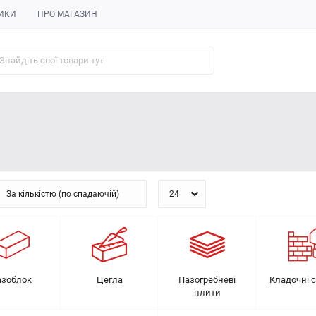
ИКИ
ПРО МАГАЗИН
азоблок
Цегла
Пазогребневі
Кладочні 
плити