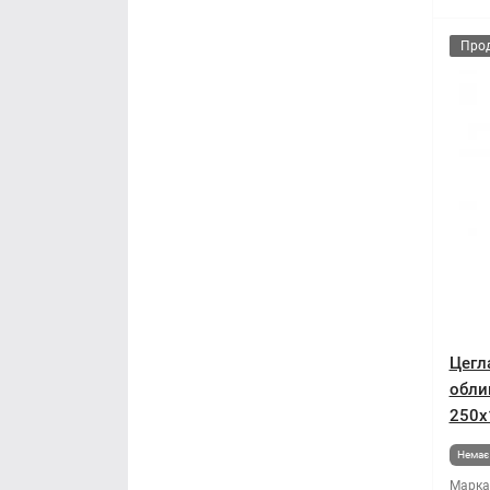
Про
Цегл
обли
250x
Немає 
Марка 