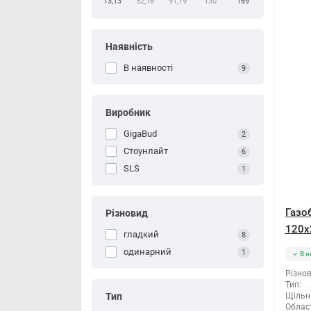
13,13
52,16
91,19
130
169
Наявність
В наявності
9
Виробник
GigaBud
2
Стоунлайт
6
SLS
1
Газо
Різновид
120x
гладкий
8
одинарний
1
В н
Різнов
Тип:
Тип
Щільні
Облас