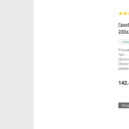
Газо
200x
В н
Різнов
Тип:
Щільні
Облас
Ширин
142.
Про