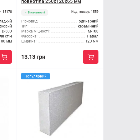
повнотіла 250х120х65 мм
: 15170
Код товару: 1559
В наявності
ладкий
Різновид:
одинарний
дковий
Тип:
керамічний
D-500
Марка міцності:
М-100
ля стін
Фасовка:
Навал
100 мм
Ширина:
120 мм
13.13 грн
Популярний