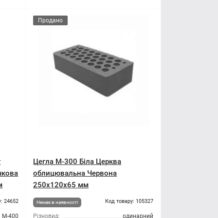
Продано
т
Цегла М-300 Біла Церква
чкова
облицювальна Червона
м
250х120х65 мм
: 24652
Код товару: 105327
Немає в наявності
М-400
Різновид:
одинарний