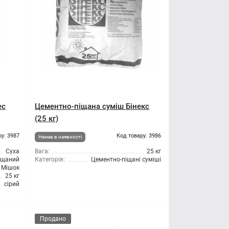
ес
Цементно-піщана суміш Бінекс
(25 кг)
ру: 3987
Код товару: 3986
Немає в наявності
Суха
Вага:
25 кг
іщаний
Категорія:
Цементно-піщані суміші
Мішок
25 кг
сірий
Продано