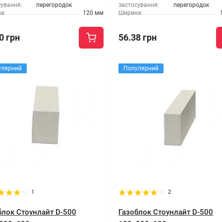
сування:
перегородок
застосування:
перегородок
а:
120 мм
Ширина:
0 грн
56.38 грн
улярний
Популярний
1
2
блок Стоунлайт D-500
Газоблок Стоунлайт D-500